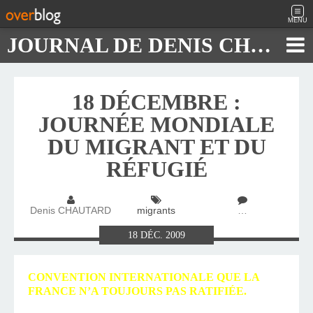
MENU
JOURNAL DE DENIS CHAUTARD
18 DÉCEMBRE :
JOURNÉE MONDIALE
DU MIGRANT ET DU
RÉFUGIÉ
Denis CHAUTARD
migrants
…
18
DÉC.
2009
CONVENTION INTERNATIONALE QUE LA
FRANCE N’A TOUJOURS PAS RATIFIÉE.