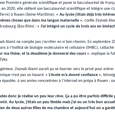
 une Première générale scientifique et passe le baccalauréat de fran
 en 2020, elle obtient son baccalauréat scientifique et intègre une c
 Terre) à Rouen (Seine-Maritime).
« Au lycée j’étais déjà très intéres
es mêmes choses que dans ma langue maternelle »
, confie Zeynab Ala
Strasbourg (Bas-Rhin) :
« J’ai intégré un cycle de trois ans en biote
b Alami ne compte pas s’arrêter en si bon chemin. En septembre 202
ans à l’Institut de biologie moléculaire et cellulaire (IMBC), rattach
ur ma thèse, et la deuxième je donnerai des cours »
, explique la f
 Zyka.
ngénieur, Zeynab Alami aurait pu se tourner vers le privé pour entrer
mique n’est pas un hasard.
« L’école m’a donné confiance »
, témoig
a épaulée, à ses amies rencontrées à l’internat en prépa à Rouen : so
udes donc je réalise un peu leur rêve. Ça a pu être parfois diffic
té. Au lycée, j’étais un peu timide mais j’ai eu un très bon accuei
idien de deux autres filles de ma chambre et aujourd’hui on a gard