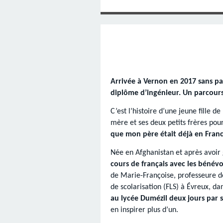
SAINT MARCEL (EUR
CE SAMEDI 12 JUIL
RÉALISÉES PAR M
AN APRÈS LA MOR
FRANCE DU 12 JU
LA MAISON DES
DIMANCHE 7 JUIN
MISSION DE FR
PRIVAS ANNÉE
MES RACIN
PONTIGNY LE 12 JU
PÈRE MATERNEL,
JOSIMO TAVARES L
PONTIGNY (Y
OCTOBRE 2
8 AOÛT 20
EVREUX
1987 À SAINT SÉB
FERLAT EN 1
Arrivée à Vernon en 2017 sans pa
TOCANTINS (BR
diplôme d’ingénieur. Un parcours 
C’est l’histoire d’une jeune fille 
mère et ses deux petits frères pou
que mon père était déjà en Fran
Née en Afghanistan et après avoir 
cours de français avec les bénév
de Marie-Françoise, professeure de
de scolarisation (FLS) à Évreux, da
au lycée Dumézil deux jours par 
en inspirer plus d’un.