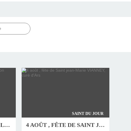
e
SAINT DU JOUR
JEUDI 6 AOÛT, FÊTE DE LA TRANSFIGURATION
4 AOÛT , FÊTE DE SAINT JEAN-MARIE VIANNEY, CURÉ D'ARS