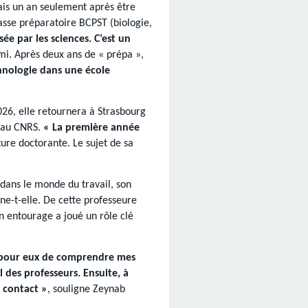
çais un an seulement après être
lasse préparatoire BCPST (biologie,
sée par les sciences. C’est un
mi. Après deux ans de « prépa »,
chnologie dans une école
6, elle retournera à Strasbourg
é au CNRS.
« La première année
uture doctorante. Le sujet de sa
 dans le monde du travail, son
ne-t-elle. De cette professeure
n entourage a joué un rôle clé
ile pour eux de comprendre mes
l des professeurs. Ensuite, à
é contact »
, souligne Zeynab