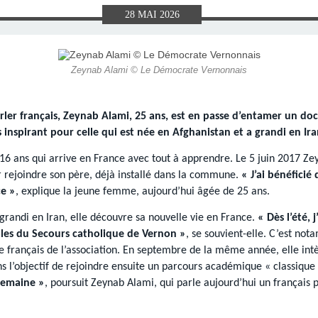
E), SAMEDI
LET 2025 À
ON GRAND
T DE DON
IN AU 19
 FRÈRES
 2015 À
ANCE À
S 1930
ES
28
MAI
2026
ILLET 2025
 ETIENNE
E 11 MAI
ONNE)
015
15
Zeynab Alami © Le Démocrate Vernonnais
ASTIEN DE
918
rler français, Zeynab Alami, 25 ans, est en passe d’entamer un do
ÉSIL)
inspirant pour celle qui est née en Afghanistan et a grandi en Ira
de 16 ans qui arrive en France avec tout à apprendre. Le 5 juin 2017 
r rejoindre son père, déjà installé dans la commune.
« J’ai bénéfici
ce »
, explique la jeune femme, aujourd’hui âgée de 25 ans.
grandi en Iran, elle découvre sa nouvelle vie en France.
« Dès l’été,
oles du Secours catholique de Vernon »
, se souvient-elle. C’est not
 français de l’association. En septembre de la même année, elle int
ns l’objectif de rejoindre ensuite un parcours académique « classique
semaine »
, poursuit Zeynab Alami, qui parle aujourd’hui un français p