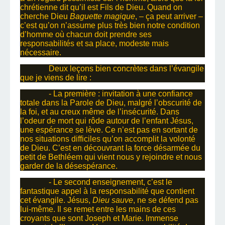
chrétienne dit qu’il est Fils de Dieu. Quand on
cherche Dieu
Baguette magique
, – ça peut arriver –
c’est qu’on n’assume plus très bien notre condition
d’homme où chacun doit prendre ses
responsabilités et sa place, modeste mais
nécessaire.
Deux leçons bien concrètes dans l’évangile
que je viens de lire :
- La première : invitation à une confiance
totale dans la Parole de Dieu, malgré l’obscurité de
la foi, et au creux même de l’insécurité. Dans
l’odeur de mort qui rôde autour de l’enfant Jésus,
une espérance se lève. Ce n’est pas en sortant de
nos situations difficiles qu’on accomplit la volonté
de Dieu. C’est en découvrant la force désarmée du
petit de Bethléem qui vient nous y rejoindre et nous
garder de la désespérance.
- Le second enseignement, c’est le
fantastique appel à la responsabilité que contient
cet évangile. Jésus,
Dieu sauve
, ne se défend pas
lui-même. Il se remet entre les mains de ces
croyants que sont Joseph et Marie. Immense