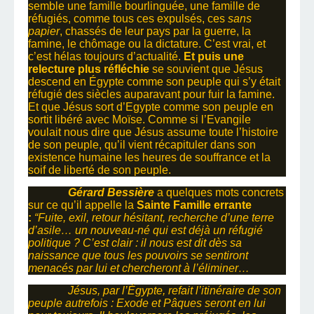
semble une famille bourlinguée, une famille de
réfugiés, comme tous ces expulsés, ces
sans
papier
, chassés de leur pays par la guerre, la
famine, le chômage ou la dictature. C’est vrai, et
c’est hélas toujours d’actualité.
Et puis une
relecture plus réfléchie
se souvient que Jésus
descend en Égypte comme son peuple qui s’y était
réfugié des siècles auparavant pour fuir la famine.
Et que Jésus sort d’Egypte comme son peuple en
sortit libéré avec Moïse. Comme si l’Evangile
voulait nous dire que Jésus assume toute l’histoire
de son peuple, qu’il vient récapituler dans son
existence humaine les heures de souffrance et la
soif de liberté de son peuple.
Gérard Bessière
a quelques mots concrets
sur ce qu’il appelle la
Sainte Famille errante
:
“Fuite, exil, retour hésitant, recherche d’une terre
d’asile… un nouveau-né qui est déjà un réfugié
politique ? C’est clair : il nous est dit dès sa
naissance que tous les pouvoirs se sentiront
menacés par lui et chercheront à l’éliminer…
Jésus, par l’Égypte, refait l’itinéraire de son
peuple autrefois : Exode et Pâques seront en lui