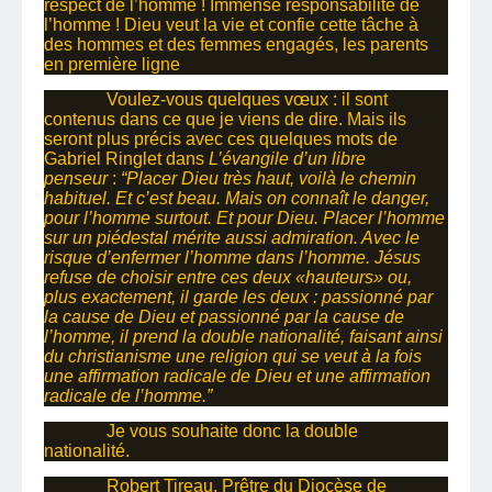
respect de l’homme ! Immense responsabilité de
l’homme ! Dieu veut la vie et confie cette tâche à
des hommes et des femmes engagés, les parents
en première ligne
Voulez-vous quelques vœux : il sont
contenus dans ce que je viens de dire. Mais ils
seront plus précis avec ces quelques mots de
Gabriel Ringlet dans
L’évangile d’un libre
penseur
:
“Placer Dieu très haut, voilà le chemin
habituel. Et c’est beau. Mais on connaît le danger,
pour l’homme surtout. Et pour Dieu. Placer l’homme
sur un piédestal mérite aussi admiration. Avec le
risque d’enfermer l’homme dans l’homme. Jésus
refuse de choisir entre ces deux «hauteurs» ou,
plus exactement, il garde les deux : passionné par
la cause de Dieu et passionné par la cause de
l’homme, il prend la double nationalité, faisant ainsi
du christianisme une religion qui se veut à la fois
une affirmation radicale de Dieu et une affirmation
radicale de l’homme.”
Je vous souhaite donc la double
nationalité.
Robert Tireau, Prêtre du Diocèse de