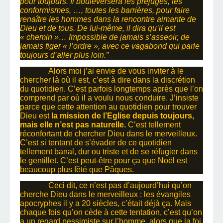
pour toujours. Il bouleversera les préjugés, les
conformismes, …, toutes les barrières, pour faire
renaître les hommes dans la rencontre aimante de
Dieu et de tous. De lui-même, il dira qu’il est
« chemin »… Impossible de jamais s’asseoir, de
jamais figer « l’ordre », avec ce vagabond qui parle
toujours d’aller plus loin.”
Alors moi j’ai envie de vous inviter à le
chercher là où il est, c’est à dire dans la discrétion
du quotidien. C’est parfois longtemps après que l’on
comprend par où il a voulu nous conduire. J’insiste
parce que cette attention au quotidien pour trouver
Dieu est
la mission de l’Eglise depuis toujours,
mais elle n’est pas naturelle.
C’est tellement
réconfortant de chercher Dieu dans le merveilleux.
C’est si tentant de s’évader de ce quotidien
tellement banal, dur ou triste et de se réfugier dans
le gentillet. C’est peut-être pour ça que Noël est
beaucoup plus fêté que Pâques.
Ceci dit, ce n’est pas d’aujourd’hui qu’on
cherche Dieu dans le merveilleux : les évangiles
apocryphes il y a 20 siècles, c’était déjà ça. Mais
chaque fois qu’on cède à cette tentation, c’est qu’on
a un regard pessimiste sur l’homme, alors que la foi