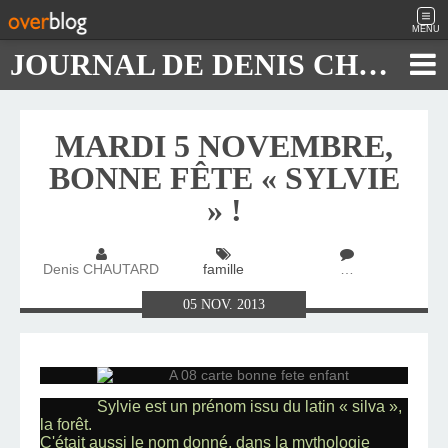
MENU
JOURNAL DE DENIS CHAUTARD
MARDI 5 NOVEMBRE,
BONNE FÊTE « SYLVIE
» !
Denis CHAUTARD
famille
…
05
NOV.
2013
Sylvie est un prénom issu du latin « silva »,
la forêt.
C'était aussi le nom donné, dans la mythologie