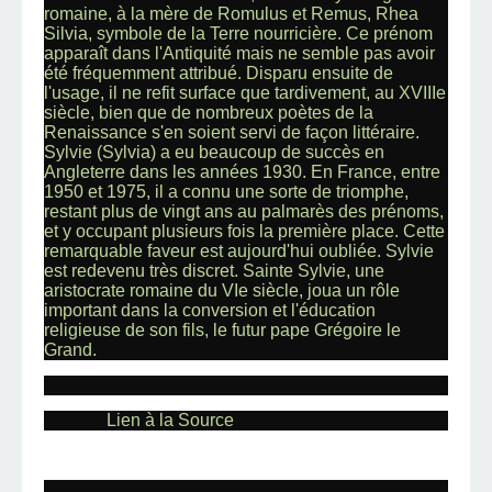
romaine, à la mère de Romulus et Remus, Rhea
Silvia, symbole de la Terre nourricière. Ce prénom
apparaît dans l'Antiquité mais ne semble pas avoir
été fréquemment attribué. Disparu ensuite de
l'usage, il ne refit surface que tardivement, au XVIIIe
siècle, bien que de nombreux poètes de la
Renaissance s'en soient servi de façon littéraire.
Sylvie (Sylvia) a eu beaucoup de succès en
Angleterre dans les années 1930. En France, entre
1950 et 1975, il a connu une sorte de triomphe,
restant plus de vingt ans au palmarès des prénoms,
et y occupant plusieurs fois la première place. Cette
remarquable faveur est aujourd'hui oubliée. Sylvie
est redevenu très discret. Sainte Sylvie, une
aristocrate romaine du VIe siècle, joua un rôle
important dans la conversion et l'éducation
religieuse de son fils, le futur pape Grégoire le
Grand.
Lien à la Source