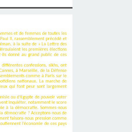
’hommes et de femmes de toutes les
-Paul II, rassemblement précédé et
lman, à la suite de « La Lettre des
roulaient les premières élections
t-ils donné au grand public de ces
différentes confessions, sikhs, ont
 Cannes, à Marseille, de la Défense
assemblements comme à Paris sur le
uotidiens nationaux. La marche de
gieux qui font peur sont largement
nisie ou d’Egypte de pouvoir voter
uvent inquiéter, notamment le score
rchie à la démocratie. Sommes-nous
 la démocratie ? Acceptons-nous de
omment faisons-nous pression comme
soutiennent l’économie de ces pays