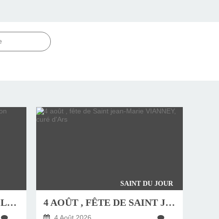
e
SAINT DU JOUR
JEUDI 6 AOÛT, FÊTE DE LA TRANSFIGURATION
4 AOÛT , FÊTE DE SAINT JEAN-MARIE VIANNEY, CURÉ D'ARS
…
4 Août 2026
…