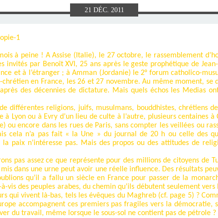
E), SAMEDI
LET 2025 À
ON GRAND
T DE DON
IN AU 19
 FRÈRES
 2015 À
ANCE À
S 1930
ES
21
DÉC.
2011
ILLET 2025
 ETIENNE
E 11 MAI
ONNE)
015
15
is à peine ! A Assise (Italie), le 27 octobre, le rassemblement d
ASTIEN DE
918
s invités par Benoît XVI, 25 ans après le geste prophétique de Jean
France et à l’étranger ; à Amman (Jordanie) le 2° forum catholico-musu
o-chrétien en France, les 26 et 27 novembre. Au même moment, se dé
ÉSIL)
, après des décennies de dictature. Mais quels échos les Medias on
e différentes religions, juifs, musulmans, bouddhistes, chrétiens de 
 Lyon ou à Evry d’un lieu de culte à l’autre, plusieurs centaines à
ne) ou encore dans les rues de Paris, sans compter les veillées ou r
is cela n’a pas fait « la Une » du journal de 20 h ou celle des q
la paix n’intéresse pas. Mais des propos ou des attitudes de reli
ns pas assez ce que représente pour des millions de citoyens de Tu
n mis dans une urne peut avoir une réelle influence. Des résultats pe
oublions qu’il a fallu un siècle en France pour passer de la mona
-à-vis des peuples arabes, du chemin qu’ils débutent seulement vers
œurs qui vivent là-bas, tels les évêques du Maghreb (cf. page 5) ? C
Europe accompagnent ces premiers pas fragiles vers la démocratie, 
ver du travail, même lorsque le sous-sol ne contient pas de pétrole ?