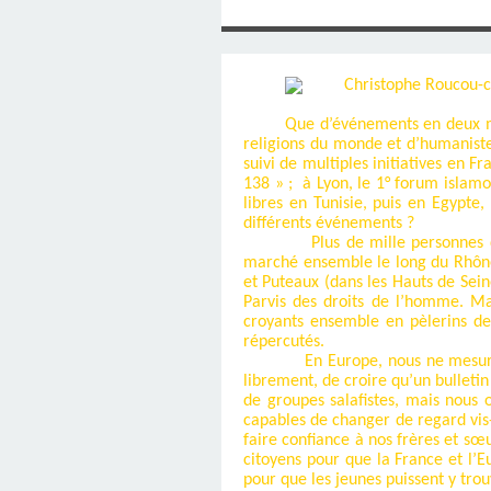
SAINT MARCEL (EUR
CE SAMEDI 12 JUIL
RÉALISÉES PAR M
AN APRÈS LA MOR
FRANCE DU 12 JU
LA MAISON DES
DIMANCHE 7 JUIN
MISSION DE FR
PRIVAS ANNÉE
MES RACIN
PONTIGNY LE 12 JU
PÈRE MATERNEL,
JOSIMO TAVARES L
PONTIGNY (Y
OCTOBRE 2
8 AOÛT 20
EVREUX
Que d’événements en deux mo
1987 À SAINT SÉB
FERLAT EN 1
religions du monde et d’humaniste
suivi de multiples initiatives en 
138 » ;
à Lyon, le 1° forum islam
TOCANTINS (BR
libres en Tunisie, puis en Egypte
différents événements ?
Plus de mille personnes d
marché ensemble le long du Rhône à
et Puteaux (dans les Hauts de Sei
Parvis des droits de l’homme. Ma
croyants ensemble en pèlerins de 
répercutés.
En Europe, nous ne mesuro
librement, de croire qu’un bulleti
de groupes salafistes, mais nous 
capables de changer de regard vis
faire confiance à nos frères et s
citoyens pour que la France et l’
pour que les jeunes puissent y trou