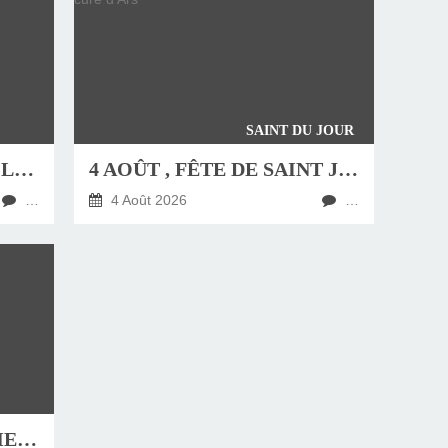
SAINT DU JOUR
JEUDI 6 AOÛT, FÊTE DE LA TRANSFIGURATION
4 AOÛT , FÊTE DE SAINT JEAN-MARIE VIANNEY, CURÉ D'ARS
…
4 Août 2026
…
HOMÉLIE DU DIMANCHE 9 AOÛT 2026