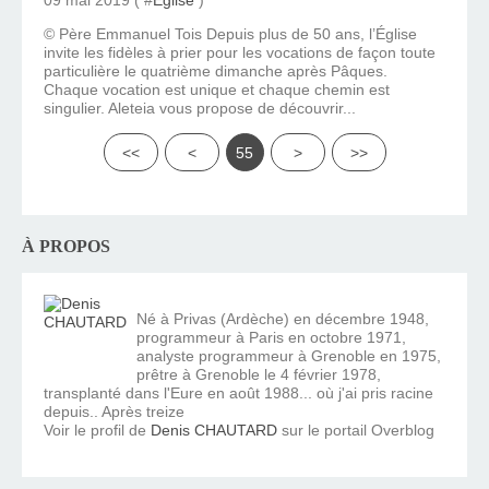
09 mai 2019 ( #
Eglise
)
© Père Emmanuel Tois Depuis plus de 50 ans, l’Église
invite les fidèles à prier pour les vocations de façon toute
particulière le quatrième dimanche après Pâques.
Chaque vocation est unique et chaque chemin est
singulier. Aleteia vous propose de découvrir...
<<
<
55
>
>>
À PROPOS
Né à Privas (Ardèche) en décembre 1948,
programmeur à Paris en octobre 1971,
analyste programmeur à Grenoble en 1975,
prêtre à Grenoble le 4 février 1978,
transplanté dans l'Eure en août 1988... où j'ai pris racine
depuis.. Après treize
Voir le profil de
Denis CHAUTARD
sur le portail Overblog