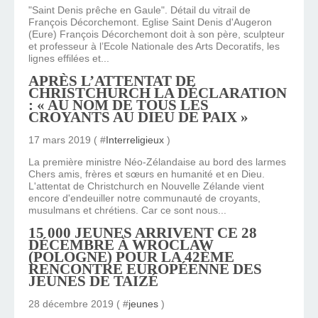
"Saint Denis prêche en Gaule". Détail du vitrail de
François Décorchemont. Eglise Saint Denis d'Augeron
(Eure) François Décorchemont doit à son père, sculpteur
et professeur à l’Ecole Nationale des Arts Decoratifs, les
lignes effilées et...
APRÈS L’ATTENTAT DE
CHRISTCHURCH LA DÉCLARATION
: « AU NOM DE TOUS LES
CROYANTS AU DIEU DE PAIX »
17 mars 2019 ( #
Interreligieux
)
La première ministre Néo-Zélandaise au bord des larmes
Chers amis, frères et sœurs en humanité et en Dieu.
L'attentat de Christchurch en Nouvelle Zélande vient
encore d'endeuiller notre communauté de croyants,
musulmans et chrétiens. Car ce sont nous...
15 000 JEUNES ARRIVENT CE 28
DÉCEMBRE À WROCLAW
(POLOGNE) POUR LA 42ÈME
RENCONTRE EUROPÉENNE DES
JEUNES DE TAIZÉ
28 décembre 2019 ( #
jeunes
)