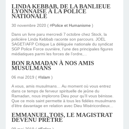
LINDA KEBBAB, DE LA BANLIEUE
LYONNAISE À LA POLICE
NATIONALE
30 novembre 2020 ( #
Police et Humanisme
)
Dans un livre paru mercredi 7 octobre chez Stock, la
policière Linda Kebbab raconte son parcours. JOEL
SAGET/AFP Critique La déléguée nationale du syndicat
SGP Police Force ouvrière, l’une des principales figures
médiatiques parmi les forces de l’ordre,...
BON RAMADAN À NOS AMIS
MUSULMANS
06 mai 2019 ( #
Islam
)
A vous, amis musulmans… Au moment où vous entrez
dans ce temps de ferveur spirituelle de jeûne du
Ramadan, nous implorons Dieu pour qu’Il vous bénisse.
Que ce mois saint permette à tous les fidèles musulmans
d’être davantage en relation avec Dieu Miséricordieux...
EMMANUEL TOIS, LE MAGISTRAT
DEVENU PRÊTRE