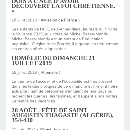
DOIS À L’ACE D’AVOIR
DÉCOUVERT LA FOI CHRÉTIENNE.
»
18 juillet 2019 ( #
Mission de France
)
Les enfants de l’ACE de Gennevilliers, lauréats du Prix de
la Vaillance 2019, aux côtés de Michel Besse-Mendy
Michel Besse-Mendy est un enfant de l’ éducation
populaire . Originaire de Biarritz, il a grandi en fréquentant
les centres aérés laïques des...
HOMÉLIE DU DIMANCHE 21
JUILLET 2019
16 juillet 2019 ( #
homélie
)
Le thème de l’accueil et de l’hospitalité est très présent
dans les textes bibliques de ce dimanche et il rejoint notre
actualité : tant de personnes s’enfuient de leur pays où
règnent les guerres, les famines, et frappent à nos portes.
Le temps des vacances...
28 AOÛT : FÊTE DE SAINT
AUGUSTIN THAGASTE (ALGÉRIE),
354-430
27 août 2021 ( #
Saint du jour
)