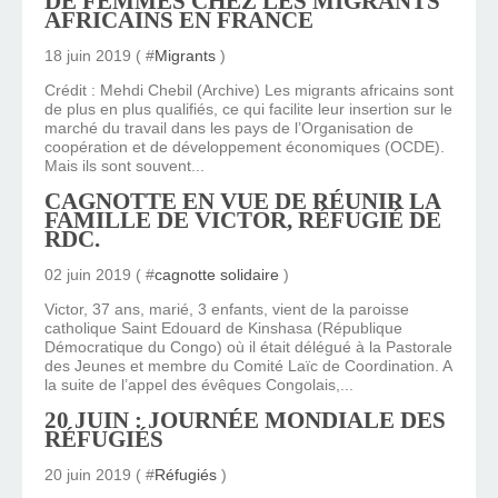
DE FEMMES CHEZ LES MIGRANTS
AFRICAINS EN FRANCE
18 juin 2019 ( #
Migrants
)
Crédit : Mehdi Chebil (Archive) Les migrants africains sont
de plus en plus qualifiés, ce qui facilite leur insertion sur le
marché du travail dans les pays de l’Organisation de
coopération et de développement économiques (OCDE).
Mais ils sont souvent...
CAGNOTTE EN VUE DE RÉUNIR LA
FAMILLE DE VICTOR, RÉFUGIÉ DE
RDC.
02 juin 2019 ( #
cagnotte solidaire
)
Victor, 37 ans, marié, 3 enfants, vient de la paroisse
catholique Saint Edouard de Kinshasa (République
Démocratique du Congo) où il était délégué à la Pastorale
des Jeunes et membre du Comité Laïc de Coordination. A
la suite de l’appel des évêques Congolais,...
20 JUIN : JOURNÉE MONDIALE DES
RÉFUGIÉS
20 juin 2019 ( #
Réfugiés
)