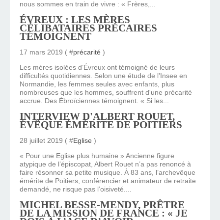
nous sommes en train de vivre : « Frères,...
ÉVREUX : LES MÈRES
CÉLIBATAIRES PRÉCAIRES
TÉMOIGNENT
17 mars 2019 ( #
précarité
)
Les mères isolées d’Évreux ont témoigné de leurs
difficultés quotidiennes. Selon une étude de l'Insee en
Normandie, les femmes seules avec enfants, plus
nombreuses que les hommes, souffrent d'une précarité
accrue. Des Ébroïciennes témoignent. « Si les...
INTERVIEW D'ALBERT ROUET,
ÉVÊQUE ÉMÉRITE DE POITIERS
28 juillet 2019 ( #
Eglise
)
« Pour une Eglise plus humaine » Ancienne figure
atypique de l’épiscopat, Albert Rouet n’a pas renoncé à
faire résonner sa petite musique. À 83 ans, l’archevêque
émérite de Poitiers, conférencier et animateur de retraite
demandé, ne risque pas l’oisiveté....
MICHEL BESSE-MENDY, PRÊTRE
DE LA MISSION DE FRANCE : « JE