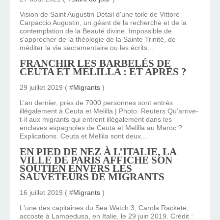
Vision de Saint Augustin Détail d'une toile de Vittore
Carpaccio Augustin, un géant de la recherche et de la
contemplation de la Beauté divine. Impossible de
s'approcher de la théologie de la Sainte Trinité, de
méditer la vie sacramentaire ou les écrits...
FRANCHIR LES BARBELÉS DE
CEUTA ET MELILLA : ET APRÈS ?
29 juillet 2019 ( #
Migrants
)
L’an dernier, près de 7000 personnes sont entrés
illégalement à Ceuta et Melilla | Photo: Reuters Qu’arrive-
t-il aux migrants qui entrent illégalement dans les
enclaves espagnoles de Ceuta et Melilla au Maroc ?
Explications. Ceuta et Mellila sont deux...
EN PIED DE NEZ À L’ITALIE, LA
VILLE DE PARIS AFFICHE SON
SOUTIEN ENVERS LES
SAUVETEURS DE MIGRANTS
16 juillet 2019 ( #
Migrants
)
L'une des capitaines du Sea Watch 3, Carola Rackete,
accoste à Lampedusa, en Italie, le 29 juin 2019. Crédit :