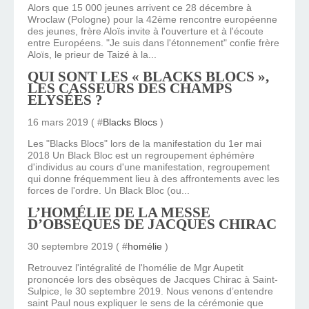
Alors que 15 000 jeunes arrivent ce 28 décembre à
Wroclaw (Pologne) pour la 42ème rencontre européenne
des jeunes, frère Aloïs invite à l'ouverture et à l'écoute
entre Européens. "Je suis dans l'étonnement" confie frère
Aloïs, le prieur de Taizé à la...
QUI SONT LES « BLACKS BLOCS »,
LES CASSEURS DES CHAMPS
ELYSÉES ?
16 mars 2019 ( #
Blacks Blocs
)
Les "Blacks Blocs" lors de la manifestation du 1er mai
2018 Un Black Bloc est un regroupement éphémère
d'individus au cours d'une manifestation, regroupement
qui donne fréquemment lieu à des affrontements avec les
forces de l'ordre. Un Black Bloc (ou...
L’HOMÉLIE DE LA MESSE
D’OBSÈQUES DE JACQUES CHIRAC
30 septembre 2019 ( #
homélie
)
Retrouvez l'intégralité de l'homélie de Mgr Aupetit
prononcée lors des obsèques de Jacques Chirac à Saint-
Sulpice, le 30 septembre 2019. Nous venons d’entendre
saint Paul nous expliquer le sens de la cérémonie que