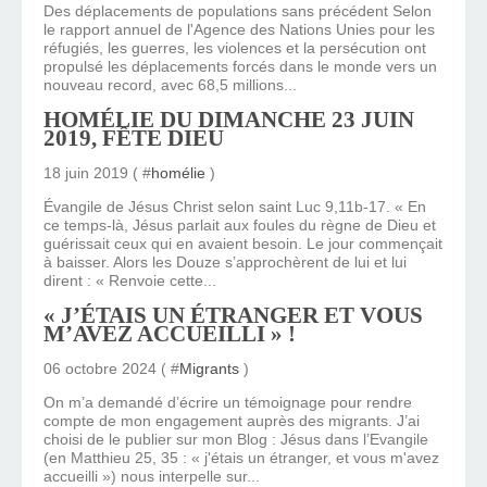
Des déplacements de populations sans précédent Selon
le rapport annuel de l'Agence des Nations Unies pour les
réfugiés, les guerres, les violences et la persécution ont
propulsé les déplacements forcés dans le monde vers un
nouveau record, avec 68,5 millions...
HOMÉLIE DU DIMANCHE 23 JUIN
2019, FÊTE DIEU
18 juin 2019 ( #
homélie
)
Évangile de Jésus Christ selon saint Luc 9,11b-17. « En
ce temps-là, Jésus parlait aux foules du règne de Dieu et
guérissait ceux qui en avaient besoin. Le jour commençait
à baisser. Alors les Douze s’approchèrent de lui et lui
dirent : « Renvoie cette...
« J’ÉTAIS UN ÉTRANGER ET VOUS
M’AVEZ ACCUEILLI » !
06 octobre 2024 ( #
Migrants
)
On m’a demandé d’écrire un témoignage pour rendre
compte de mon engagement auprès des migrants. J’ai
choisi de le publier sur mon Blog : Jésus dans l’Evangile
(en Matthieu 25, 35 : « j'étais un étranger, et vous m'avez
accueilli ») nous interpelle sur...