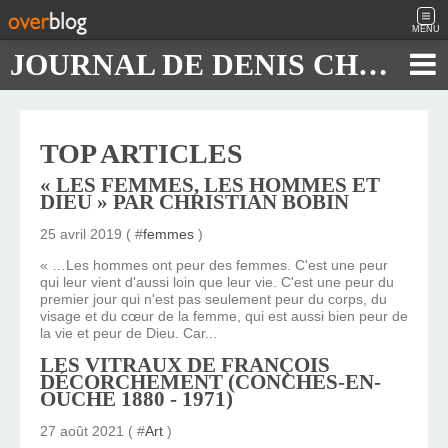
MENU
JOURNAL DE DENIS CHAUTARD
TOP ARTICLES
« LES FEMMES, LES HOMMES ET
DIEU » PAR CHRISTIAN BOBIN
25 avril 2019 ( #
femmes
)
« …Les hommes ont peur des femmes. C'est une peur
qui leur vient d'aussi loin que leur vie. C'est une peur du
premier jour qui n'est pas seulement peur du corps, du
visage et du cœur de la femme, qui est aussi bien peur de
la vie et peur de Dieu. Car...
LES VITRAUX DE FRANÇOIS
DÉCORCHEMENT (CONCHES-EN-
OUCHE 1880 - 1971)
27 août 2021 ( #
Art
)