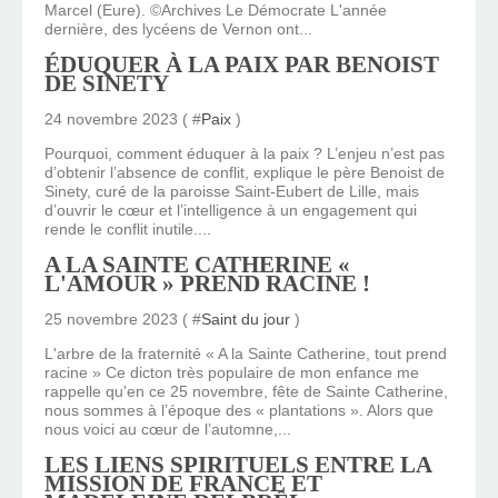
Marcel (Eure). ©Archives Le Démocrate L'année
dernière, des lycéens de Vernon ont...
ÉDUQUER À LA PAIX PAR BENOIST
DE SINETY
24 novembre 2023 ( #
Paix
)
Pourquoi, comment éduquer à la paix ? L’enjeu n’est pas
d’obtenir l’absence de conflit, explique le père Benoist de
Sinety, curé de la paroisse Saint-Eubert de Lille, mais
d’ouvrir le cœur et l’intelligence à un engagement qui
rende le conflit inutile....
A LA SAINTE CATHERINE «
L'AMOUR » PREND RACINE !
25 novembre 2023 ( #
Saint du jour
)
L'arbre de la fraternité « A la Sainte Catherine, tout prend
racine » Ce dicton très populaire de mon enfance me
rappelle qu'en ce 25 novembre, fête de Sainte Catherine,
nous sommes à l’époque des « plantations ». Alors que
nous voici au cœur de l’automne,...
LES LIENS SPIRITUELS ENTRE LA
MISSION DE FRANCE ET