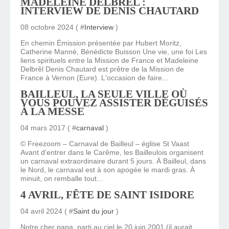
MADELEINE DELBRÊL :
INTERVIEW DE DENIS CHAUTARD
08 octobre 2024 ( #
Interview
)
En chemin Émission présentée par Hubert Moritz,
Catherine Manné, Bénédicte Buisson Une vie, une foi Les
liens spirituels entre la Mission de France et Madeleine
Delbrêl Denis Chautard est prêtre de la Mission de
France à Vernon (Eure). L'occasion de faire...
BAILLEUL, LA SEULE VILLE OÙ
VOUS POUVEZ ASSISTER DÉGUISÉS
À LA MESSE
04 mars 2017 ( #
carnaval
)
© Freezoom – Carnaval de Bailleul – église St Vaast
Avant d'entrer dans le Carême, les Bailleulois organisent
un carnaval extraordinaire durant 5 jours. À Bailleul, dans
le Nord, le carnaval est à son apogée le mardi gras. À
minuit, on remballe tout...
4 AVRIL, FÊTE DE SAINT ISIDORE
04 avril 2024 ( #
Saint du jour
)
Notre cher papa, parti au ciel le 20 juin 2001 (il aurait