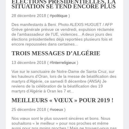
ÉLECTIONS PRÉSIDENTIELLES, LA
SITUATION SE TEND ENCORE PLUS
28 décembre 2018 ( #
politique
)
Des manifestants à Beni. Photo ALEXIS HUGUET / AFP
Grève générale prévue ce vendredi, expulsion réclamée
de l'ambassadeur de l'UE, violences... A deux jours des
élections présidentielles déjà reportées plusieurs fois et
encore repoussées dans certaines...
TROIS MESSAGES D’ALGÉRIE
13 décembre 2018 ( #
Interreligieux
)
Vue sur le sanctuaire de Notre-Dame de Santa Cruz, sur
les hauteurs d'Oran, lors de la messe de béatification des
martyrs d'Algérie, ce samedi 8 décembre (ANSA) Je
reviens de la célébration de la béatification des 19
martyrs d’Algérie à Oran les 7 et...
MEILLEURS « VŒUX » POUR 2019 !
25 décembre 2018 ( #
voeux
)
Nos vœux sont le plus souvent sincères et bons. Nous
souhaitons « le meilleur » pour nos proches et même
aussi pour nos moins proches ! Mais ne trouvez-vous pas