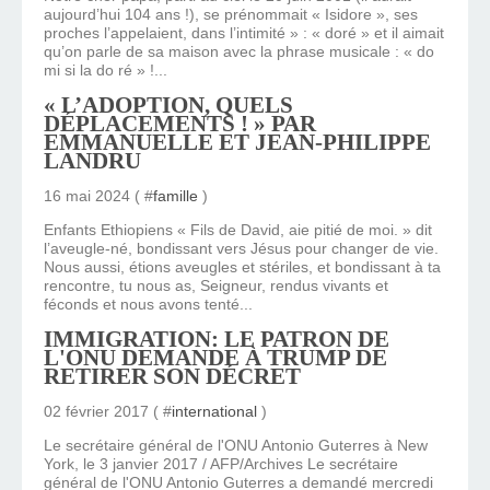
aujourd’hui 104 ans !), se prénommait « Isidore », ses
proches l’appelaient, dans l’intimité » : « doré » et il aimait
qu’on parle de sa maison avec la phrase musicale : « do
mi si la do ré » !...
« L’ADOPTION, QUELS
DÉPLACEMENTS ! » PAR
EMMANUELLE ET JEAN-PHILIPPE
LANDRU
16 mai 2024 ( #
famille
)
Enfants Ethiopiens « Fils de David, aie pitié de moi. » dit
l’aveugle-né, bondissant vers Jésus pour changer de vie.
Nous aussi, étions aveugles et stériles, et bondissant à ta
rencontre, tu nous as, Seigneur, rendus vivants et
féconds et nous avons tenté...
IMMIGRATION: LE PATRON DE
L'ONU DEMANDE À TRUMP DE
RETIRER SON DÉCRET
02 février 2017 ( #
international
)
Le secrétaire général de l'ONU Antonio Guterres à New
York, le 3 janvier 2017 / AFP/Archives Le secrétaire
général de l'ONU Antonio Guterres a demandé mercredi