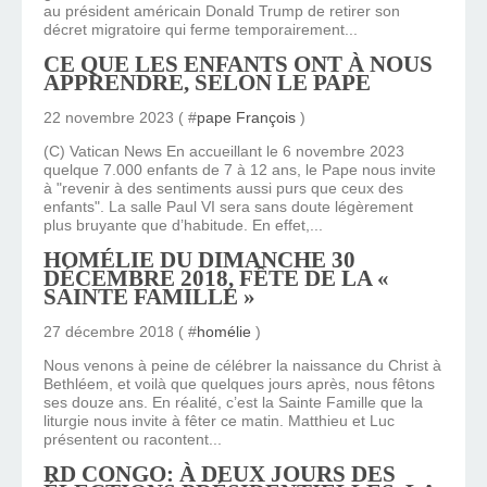
au président américain Donald Trump de retirer son
décret migratoire qui ferme temporairement...
CE QUE LES ENFANTS ONT À NOUS
APPRENDRE, SELON LE PAPE
22 novembre 2023 ( #
pape François
)
(C) Vatican News En accueillant le 6 novembre 2023
quelque 7.000 enfants de 7 à 12 ans, le Pape nous invite
à "revenir à des sentiments aussi purs que ceux des
enfants". La salle Paul VI sera sans doute légèrement
plus bruyante que d’habitude. En effet,...
HOMÉLIE DU DIMANCHE 30
DÉCEMBRE 2018, FÊTE DE LA «
SAINTE FAMILLE »
27 décembre 2018 ( #
homélie
)
Nous venons à peine de célébrer la naissance du Christ à
Bethléem, et voilà que quelques jours après, nous fêtons
ses douze ans. En réalité, c’est la Sainte Famille que la
liturgie nous invite à fêter ce matin. Matthieu et Luc
présentent ou racontent...
RD CONGO: À DEUX JOURS DES