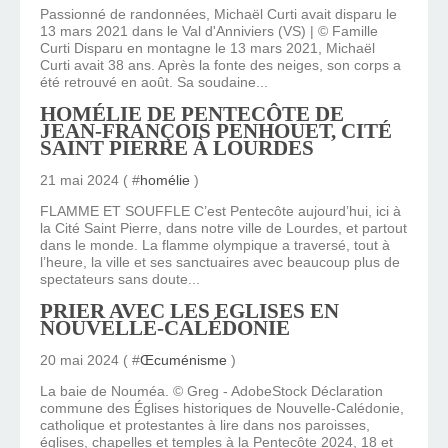
Passionné de randonnées, Michaël Curti avait disparu le
13 mars 2021 dans le Val d'Anniviers (VS) | © Famille
Curti Disparu en montagne le 13 mars 2021, Michaël
Curti avait 38 ans. Après la fonte des neiges, son corps a
été retrouvé en août. Sa soudaine...
HOMÉLIE DE PENTECÔTE DE
JEAN-FRANÇOIS PENHOUET, CITÉ
SAINT PIERRE À LOURDES
21 mai 2024 ( #
homélie
)
FLAMME ET SOUFFLE C’est Pentecôte aujourd’hui, ici à
la Cité Saint Pierre, dans notre ville de Lourdes, et partout
dans le monde. La flamme olympique a traversé, tout à
l’heure, la ville et ses sanctuaires avec beaucoup plus de
spectateurs sans doute...
PRIER AVEC LES EGLISES EN
NOUVELLE-CALÉDONIE
20 mai 2024 ( #
Œcuménisme
)
La baie de Nouméa. © Greg - AdobeStock Déclaration
commune des Églises historiques de Nouvelle-Calédonie,
catholique et protestantes à lire dans nos paroisses,
églises, chapelles et temples à la Pentecôte 2024, 18 et