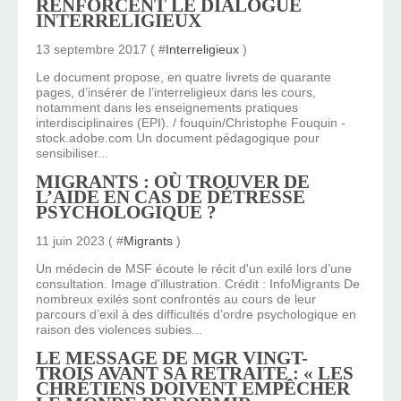
RENFORCENT LE DIALOGUE
INTERRELIGIEUX
13 septembre 2017 ( #
Interreligieux
)
Le document propose, en quatre livrets de quarante
pages, d’insérer de l’interreligieux dans les cours,
notamment dans les enseignements pratiques
interdisciplinaires (EPI). / fouquin/Christophe Fouquin -
stock.adobe.com Un document pédagogique pour
sensibiliser...
MIGRANTS : OÙ TROUVER DE
L’AIDE EN CAS DE DÉTRESSE
PSYCHOLOGIQUE ?
11 juin 2023 ( #
Migrants
)
Un médecin de MSF écoute le récit d'un exilé lors d’une
consultation. Image d'illustration. Crédit : InfoMigrants De
nombreux exilés sont confrontés au cours de leur
parcours d’exil à des difficultés d’ordre psychologique en
raison des violences subies...
LE MESSAGE DE MGR VINGT-
TROIS AVANT SA RETRAITE : « LES
CHRÉTIENS DOIVENT EMPÊCHER