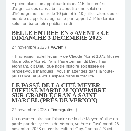
A peine plus d'un appel sur trois au 115, le numéro
d'urgence des sans-abri, a abouti à une solution
d'hébergement entre le 10 juin et le 10 juilllet, alors que le
nombre d'appels a augmenté par rapport à l'été dernier,
selon un baromètre publié mardi....
BELLE ENTRÉE EN « AVENT » CE
DIMANCHE 3 DÉCEMBRE 2023
27 novembre 2023 ( #
Avent
)
« Impression soleil levant » de Claude Monet 1872 Musée
Marmottan-Monet, Paris Pas étonnant dit Dieu Pas
étonnant, dit Dieu. que notre histoire soit tissée de
rendez-vous manqués ! Vous m'attendez dans la toute-
puissance, et je vous espère dans la fragilité...
LE PASSÉ DE LA CITÉ MEYER
DIFFUSÉ MARDI 28 NOVEMBRE
SUR GRAND ÉCRAN À SAINT
MARCEL (PRÈS DE VERNON)
27 novembre 2023 ( #
immigration
)
Un documentaire sur l’histoire de la cité Meyer, réalisé en
partie par des lycéens de Vernon, va être diffusé mardi 28
novembre 2023 au centre culturel Guy-Gambu à Saint-