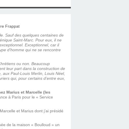
le. Sauf des quelques centaines de
énique Saint-Marc. Pour eux, il ne
ceptionnel. Excep­tionnel, car il
n type d’homme qui ne se rencontre
 Chrétiens ou non. Beaucoup
ent leur part dans la construction de
tre, aux Paul-Louis Merlin, Louis Néel,
iers qui, pour certains d’entre eux,
ez Marius et Marcelle (les
rance à Paris pour le « Service
 Marcelle et Marius dont j’ai présidé
ssée de la maison « Boulloud » un