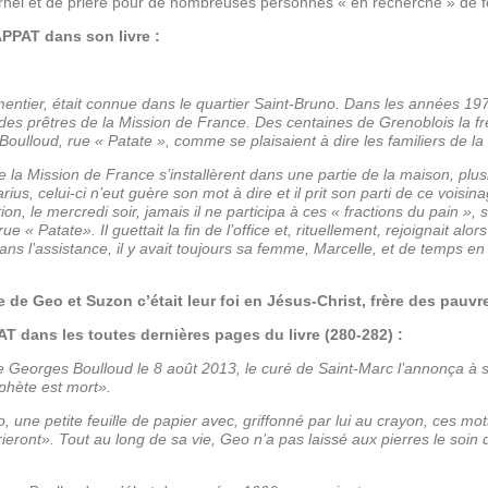
ernel et de prière pour de nombreuses personnes « en recherche » de f
RAPPAT dans son livre :
ntier, était connue dans le quartier Saint-Bruno. Dans les années 197
 des prêtres de la Mission de France. Des centaines de Grenoblois la f
 Boulloud, rue « Patate », comme se plaisaient à dire les familiers de la
la Mission de France s’installèrent dans une partie de la maison, plu
ius, celui-ci n’eut guère son mot à dire et il prit son parti de ce voisi
n, le mercredi soir, jamais il ne par­ticipa à ces « fractions du pain », s
e « Patate». Il guettait la fin de l’office et, rituellement, rejoignait alor
ans l’assistance, il y avait toujours sa femme, Marcelle, et de temps e
ie de Geo et Suzon c’était leur foi en Jésus-Christ, frère des pauvre
AT dans les toutes dernières pages du livre (280-282) :
e Georges Boulloud le 8 août 2013, le curé de Saint-Marc l’annonça à s
phète est mort».
une petite feuille de papier avec, griffonné par lui au crayon, ces mots
eront». Tout au long de sa vie, Geo n’a pas laissé aux pierres le soin de