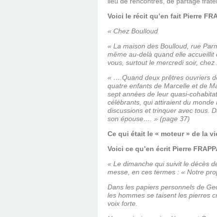
lieu de rencontres, de partage frat
Voici le récit qu’en fait Pierre F
« Chez Boulloud
« La maison des Boulloud, rue Parme
même au-delà quand elle accueillit
vous, surtout le mercredi soir, chez
« ….Quand deux prêtres ouvriers de 
quatre enfants de Marcelle et de Mar
sept années de leur quasi-cohabitatio
célébrants, qui attiraient du monde ru
discussions et trinquer avec tous. D
son épouse…. » (page 37)
Ce qui était le « moteur » de la v
Voici ce qu’en écrit Pierre FRAPP
« Le dimanche qui suivit le décès d
messe, en ces termes : « Notre pro
Dans les papiers personnels de Geo, 
les hommes se taisent les pierres cri
voix forte.