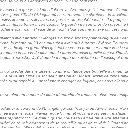
ges Boulloud au début des années 1990 se souvient :
e crois bien que je n’ai pas d’abord vu Geo mais je l’ai entendu. C’éta
Es- pace 600 de l’Arlequin où se retrouvent les chrétiens de la Villen
mplissait toute la salle avec les paroles du prophète Isaïe : “Le peuple
it sur lui, le bâton à son épaule, le gourdin de son chef de corvée, tu l
oclame son nom : Prince de la Paix”. Pour sûr, me suis-je dit, cet homme 
uvient d’avoir entendu Georges Boulloud apostropher l’évêque de Gren
êché, là même où 33 ans plus tôt il avait pris à partie l’évêque Fougerat.
es de catholiques grenoblois qui étaient venus protester contre la mise
ait épousé la cause de ceux que le pape François qualifie aujourd’hui 
e pour reprocher à l’évêque le manque de solidarité de l’épiscopat fran
x qui prêche dans le désert, comme on lance une bouteille à la mer, u
Ce texte était titré
La société humaine et l’argent.
Après de longs déve
près avoir appelé à « absolument changer de logiciel, car nous allons c
t être un élément moteur de cette démarche de transformation économiq
clamer le contenu de l’Evangile qui est: “Car j’ai eu faim et vous m’av
n étranger et vous m’avez recueilli ; nu, et vous m’avez vêtu ; malade, e
tes répondront : “Seigneur, quand nous est-il arrivé de te voir affamé et
rivé de te voir étranger et de te recueillir, nu et de te vêtir ? Quand n
Roi répondra : “En vérité je vous le déclare, chaque fois que vous l’avez fa