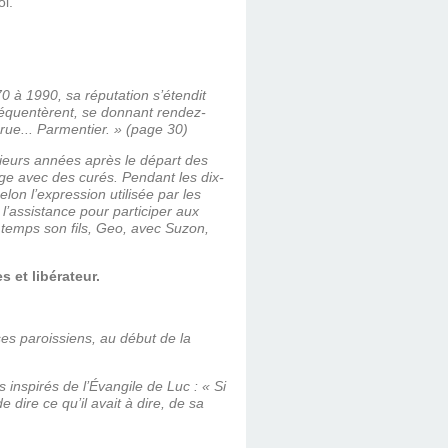
oi.
0 à 1990, sa réputation s’étendit
réquentèrent, se donnant rendez-
 rue... Parmentier. » (page 30)
sieurs années après le départ des
nage avec des curés. Pendant les dix-
elon l’expression utilisée par les
s l’assistance pour participer aux
n temps son fils, Geo, avec Suzon,
s et libérateur.
es parois­siens, au début de la
 inspirés de l’Évangile de Luc : « Si
 dire ce qu’il avait à dire, de sa