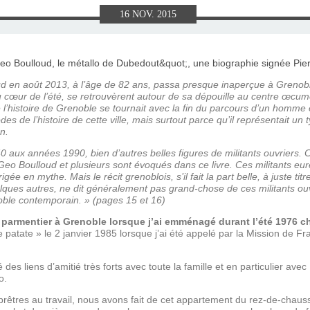
E), SAMEDI
LET 2025 À
ON GRAND
T DE DON
IN AU 19
 FRÈRES
 2015 À
ANCE À
S 1930
ES
16
NOV.
2015
ILLET 2025
 ETIENNE
E 11 MAI
ONNE)
015
15
ASTIEN DE
918
ud en août 2013, à l’âge de 82 ans, passa presque inaperçue à Grenob
au cœur de l’été, se retrouvèrent autour de sa dépouille au centre œcum
l’histoire de Grenoble se tournait avec la fin du parcours d’un homme ex
s de l’histoire de cette ville, mais surtout parce qu’il représentait u
ÉSIL)
en.
0 aux années 1990, bien d’autres belles figures de militants ouvriers.
 Geo Boulloud et plusieurs sont évoqués dans ce livre. Ces militants eur
rigée en mythe. Mais le récit grenoblois, s’il fait la part belle, à juste ti
ques autres, ne dit généralement pas grand-chose de ces militants ouvr
noble contemporain. » (pages 15 et 16)
parmentier à Grenoble lorsque j’ai emménagé durant l’été 1976 ch
ue patate » le 2 janvier 1985 lorsque j’ai été appelé par la Mission de F
 des liens d’amitié très forts avec toute la famille et en particulier avec
o.
prêtres au travail, nous avons fait de cet appartement du rez-de-chau