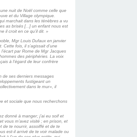
it une nuit de Noël comme celle que
euve et du Village olympique.
 qui marchait dans les ténèbres a vu
es as brisés [...] un enfant nous est
il croit en ce qu’il dit. »
oble, Mgr Louis Dufaux en janvier
 Cette fois, il s’agissait d’une
 à l’écart par Rome de Mgr Jacques
d’hommes des périphéries. La voix
çais à l’égard de leur confrère
n de ses der­niers messages
­loppements fustigeant un
ollectivement dans le mur», il
ue et sociale que nous recherchons
ez donné à manger; j’ai eu soif et
t vous m’avez visité ; en prison, et
 de te nourrir, assoiffé et de te
ous est-il arrivé de te voir malade ou
it à l’un de ces plus petits, qui