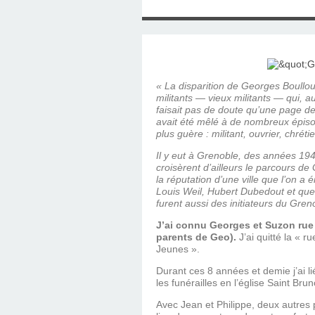
SAINT MARCEL (EUR
CE SAMEDI 12 JUIL
RÉALISÉES PAR M
AN APRÈS LA MOR
FRANCE DU 12 JU
LA MAISON DES
DIMANCHE 7 JUIN
MISSION DE FR
PRIVAS ANNÉE
MES RACIN
PONTIGNY LE 12 JU
PÈRE MATERNEL,
JOSIMO TAVARES L
PONTIGNY (Y
OCTOBRE 2
8 AOÛT 20
EVREUX
1987 À SAINT SÉB
FERLAT EN 1
« La disparition de Georges Boullo
militants — vieux militants — qui, 
faisait pas de doute qu’une page de 
avait été mêlé à de nombreux épisode
TOCANTINS (BR
plus guère : militant, ouvrier, chréti
Il y eut à Grenoble, des années 194
croisèrent d’ailleurs le parcours de
la réputation d’une ville que l’on a é
Louis Weil, Hubert Dubedout et quel
furent aussi des initiateurs du Gre
J’ai connu Georges et Suzon rue 
parents de Geo).
J’ai quitté la « r
Jeunes ».
Durant ces 8 années et demie j’ai lié
les funérailles en l’église Saint Brun
Avec Jean et Philippe, deux autres 