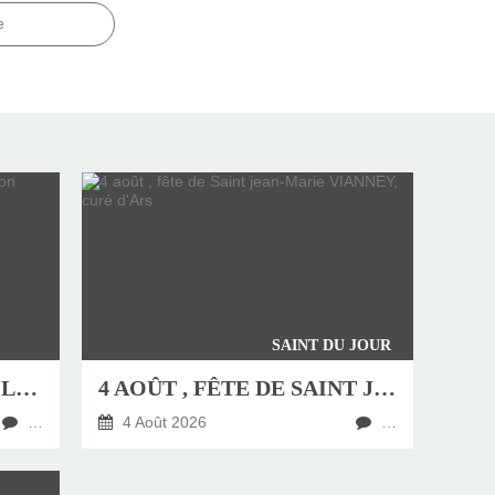
e
SAINT DU JOUR
JEUDI 6 AOÛT, FÊTE DE LA TRANSFIGURATION
4 AOÛT , FÊTE DE SAINT JEAN-MARIE VIANNEY, CURÉ D'ARS
…
4 Août 2026
…