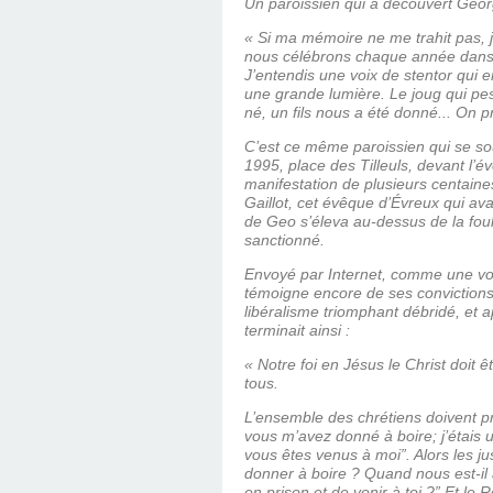
Un paroissien qui a découvert Geor
« Si ma mémoire ne me trahit pas, j
nous célébrons chaque année dans l’
J’entendis une voix de stentor qui e
une grande lumière. Le joug qui pesa
né, un fils nous a été donné... On pr
C’est ce même paroissien qui se so
1995, place des Tilleuls, devant l’év
manifesta­tion de plusieurs centain
Gaillot, cet évêque d’Évreux qui av
de Geo s’éleva au-dessus de la foul
sanctionné.
Envoyé par Internet, comme une voi
témoigne encore de ses convictions. 
libéralisme triomphant débridé, et a
terminait ainsi :
« Notre foi en Jésus le Christ doi
tous.
L’ensemble des chrétiens doivent pro
vous m’avez donné à boire; j’étais u
vous êtes venus à moi”. Alors les jus
donner à boire ? Quand nous est-il ar
en prison et de venir à toi ?” Et le 