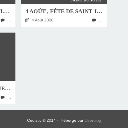
SAINT DU JOUR
JEUDI 6 AOÛT, FÊTE DE LA TRANSFIGURATION
4 AOÛT , FÊTE DE SAINT JEAN-MARIE VIANNEY, CURÉ D'ARS
…
4 Août 2026
…
HOMÉLIE DU DIMANCHE 9 AOÛT 2026
…
Cedistic © 2014 - Hébergé par
Overblog