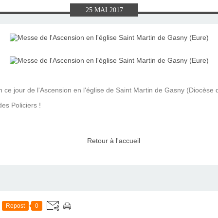
E), SAMEDI
LET 2025 À
ON GRAND
T DE DON
IN AU 19
 FRÈRES
 2015 À
ANCE À
S 1930
ES
25
MAI
2017
ILLET 2025
 ETIENNE
E 11 MAI
ONNE)
015
15
ASTIEN DE
918
ÉSIL)
 ce jour de l'Ascension en l'église de Saint Martin de Gasny (Diocèse 
es Policiers !
Retour à l'accueil
Repost
0