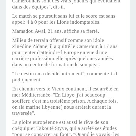
Camerounais sont des vrais joueurs qui évoluaient
dans des équipes", dit-il.
Le match se poursuit sans lui et le score est sans
appel: 4 à 0 pour les Lions indomptables.
Mamadou Awal, 21 ans, affiche sa fierté.
Milieu de terrain offensif comme son idole
Zinédine Zidane, il a quitté le Cameroun à 17 ans
pour tenter d'atteindre l'Europe en vue d'une
carrière professionnelle après quelques années
dans un centre de formation de son pays.
"Le destin en a décidé autrement", commente-t-il
pudiquement.
En chemin vers le Vieux continent, il est arrêté en
mer Méditerranée. "En Libye, j'ai beaucoup
souffert: c'est ma troisième prison. A chaque fois,
on (la marine libyenne) nous arrêtait durant la
traversée".
La gloire européenne est aussi le rêve de son
coéquipier Takouté Styve, qui a arrêté ses études
"pour se consacrer au foot". "Quand je voyais (les