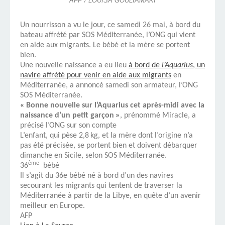
AFP / LOUISA GOULIAMAKI
Un nourrisson a vu le jour, ce samedi 26 mai, à bord du
bateau affrété par SOS Méditerranée, l’ONG qui vient
en aide aux migrants. Le bébé et la mère se portent
bien.
Une nouvelle naissance a eu lieu
à bord de
l’Aquarius
, un
navire affrété pour venir en aide aux migrants
en
Méditerranée, a annoncé samedi son armateur, l’ONG
SOS Méditerranée.
« Bonne nouvelle sur l’Aquarius cet après-midi avec la
naissance d’un petit garçon »
, prénommé Miracle, a
précisé l’ONG sur son compte
L’enfant, qui pèse 2,8 kg, et la mère dont l’origine n’a
pas été précisée, se portent bien et doivent débarquer
dimanche en Sicile, selon SOS Méditerranée.
ème
36
bébé
Il s’agit du 36e bébé né à bord d’un des navires
secourant les migrants qui tentent de traverser la
Méditerranée à partir de la Libye, en quête d’un avenir
meilleur en Europe.
AFP