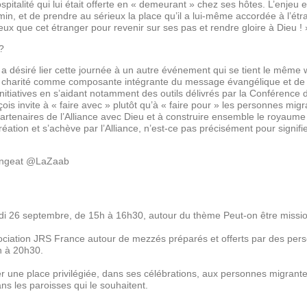
pitalité qui lui était offerte en « demeurant » chez ses hôtes. L’enjeu e
in, et de prendre au sérieux la place qu’il a lui-même accordée à l’étran
 eux que cet étranger pour revenir sur ses pas et rendre gloire à Dieu ! 
?
té a désiré lier cette journée à un autre événement qui se tient le même
 la charité comme composante intégrante du message évangélique et de l
nitiatives en s’aidant notamment des outils délivrés par la Conférenc
çois invite à « faire avec » plutôt qu’à « faire pour » les personnes mi
tenaires de l’Alliance avec Dieu et à construire ensemble le royaume 
ion et s’achève par l’Alliance, n’est-ce pas précisément pour signifier 
mangeat @LaZaab
di 26 septembre, de 15h à 16h30, autour du thème Peut-on être mission
sociation JRS France autour de mezzés préparés et offerts par des per
h à 20h30.
er une place privilégiée, dans ses célébrations, aux personnes migrant
ns les paroisses qui le souhaitent.