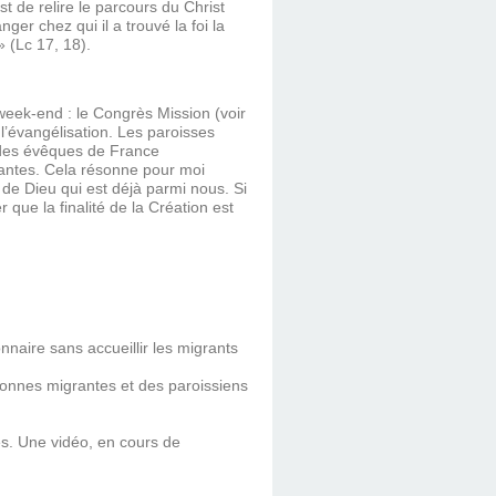
st de relire le parcours du Christ
ger chez qui il a trouvé la foi la
» (Lc 17, 18).
 week-end : le Congrès Mission (voir
’évangélisation. Les paroisses
e des évêques de France
grantes. Cela résonne pour moi
de Dieu qui est déjà parmi nous. Si
que la finalité de la Création est
naire sans accueillir les migrants
sonnes migrantes et des paroissiens
es. Une vidéo, en cours de