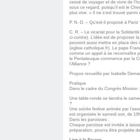
cessé de voyager et de vivre de l’hos
sous ce regard, puisqu’il est le Chem
plus vive. « Il ne s’est trouvé parmi
P. N.-D. – Qu’est-il proposé à Paris 
C. R. – Le vicariat pour la Solidari
ci-contre). L’idée est de proposer
peuvent aussi mettre en place des i
(eglise.catholique.fr). Le pape Fran
comme un appel à se reconnaître par
le Pentateuque commence par la Créat
l’Alliance ?
Propos recueillis par Isabelle De
Pratique
Dans le cadre du Congrès Mission :
Une table-ronde se tiendra le same
?
Une soirée festive animée par l’as
est organisée le samedi soir, de 19
Dans les paroisses :
Chaque paroisse est invitée à laiss
préparation, pourra être projetée da
Lien à la Source