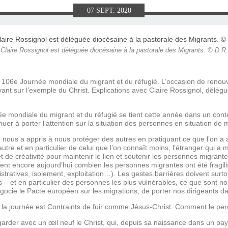
E), SAMEDI
LET 2025 À
ON GRAND
T DE DON
IN AU 19
 FRÈRES
 2015 À
ANCE À
S 1930
ES
07
SEPT.
2020
ILLET 2025
 ETIENNE
E 11 MAI
ONNE)
015
15
Claire Rossignol est déléguée diocésaine à la pastorale des Migrants. © D.R.
ASTIEN DE
918
 106e Journée mondiale du migrant et du réfugié. L’occasion de renou
yant sur l’exemple du Christ. Explications avec Claire Rossignol, délég
ÉSIL)
 mondiale du migrant et du réfugié se tient cette année dans un contex
nuer à porter l’attention sur la situation des personnes en situation de 
e nous a appris à nous protéger des autres en pratiquant ce que l’on a a
utre et en particulier de celui que l’on connaît moins, l’étranger qui a
 et de créativité pour maintenir le lien et soutenir les personnes migra
urent encore aujourd’hui combien les personnes migrantes ont été fragil
inistratives, isolement, exploitation…). Les gestes barrières doivent sur
es – et en particulier des personnes les plus vulnérables, ce que sont n
gocie le Pacte européen sur les migrations, de porter nos dirigeants da
e la journée est Contraints de fuir comme Jésus-Christ. Comment le pe
regarder avec un œil neuf le Christ, qui, depuis sa naissance dans un pay