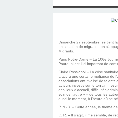
SAINT MARCEL (EUR
CE SAMEDI 12 JUIL
RÉALISÉES PAR M
AN APRÈS LA MOR
FRANCE DU 12 JU
LA MAISON DES
DIMANCHE 7 JUIN
MISSION DE FR
PRIVAS ANNÉE
MES RACIN
PONTIGNY LE 12 JU
PÈRE MATERNEL,
JOSIMO TAVARES L
PONTIGNY (Y
OCTOBRE 2
8 AOÛT 20
EVREUX
1987 À SAINT SÉB
FERLAT EN 1
Dimanche 27 septembre, se tient la
en situation de migration en s’appu
TOCANTINS (BR
Migrants.
Paris Notre-Dame – La 106e Journée
Pourquoi est-il si important de conti
Claire Rossignol – La crise sanitair
a accru une certaine méfiance de l’a
associations ont rivalisé de talents
acteurs investis sur le terrain mes
des lieux d’accueil, difficultés adm
soin de l’autre » – de tous les autr
aussi le moment, à l’heure où se né
P. N.-D. – Cette année, le thème d
C. R. – Il s’agit, il me semble, de 