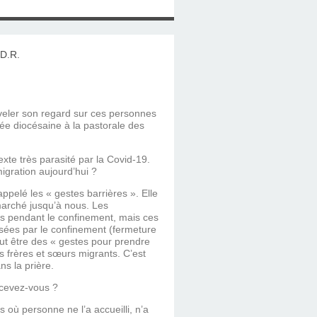
veler son regard sur ces personnes
uée diocésaine à la pastorale des
te très parasité par la Covid-19.
migration aujourd’hui ?
ppelé les « gestes barrières ». Elle
 marché jusqu’à nous. Les
ntes pendant le confinement, mais ces
isées par le confinement (fermeture
tout être des « gestes pour prendre
os frères et sœurs migrants. C’est
ns la prière.
rcevez-vous ?
s où personne ne l’a accueilli, n’a