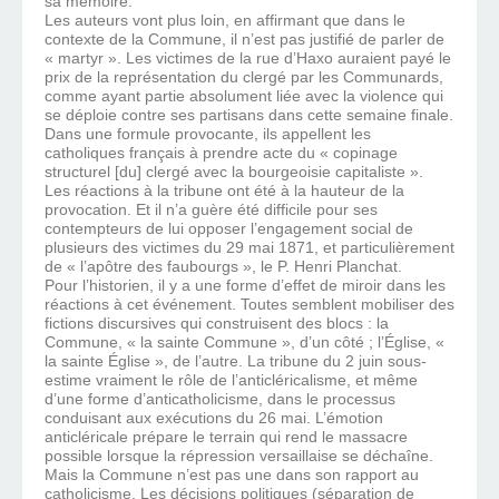
sa mémoire.
Les auteurs vont plus loin, en affirmant que dans le
contexte de la Commune, il n’est pas justifié de parler de
« martyr ». Les victimes de la rue d’Haxo auraient payé le
prix de la représentation du clergé par les Communards,
comme ayant partie absolument liée avec la violence qui
se déploie contre ses partisans dans cette semaine finale.
Dans une formule provocante, ils appellent les
catholiques français à prendre acte du « copinage
structurel [du] clergé avec la bourgeoisie capitaliste ».
Les réactions à la tribune ont été à la hauteur de la
provocation. Et il n’a guère été difficile pour ses
contempteurs de lui opposer l’engagement social de
plusieurs des victimes du 29 mai 1871, et particulièrement
de « l’apôtre des faubourgs », le P. Henri Planchat.
Pour l’historien, il y a une forme d’effet de miroir dans les
réactions à cet événement. Toutes semblent mobiliser des
fictions discursives qui construisent des blocs : la
Commune, « la sainte Commune », d’un côté ; l’Église, «
la sainte Église », de l’autre. La tribune du 2 juin sous-
estime vraiment le rôle de l’anticléricalisme, et même
d’une forme d’anticatholicisme, dans le processus
conduisant aux exécutions du 26 mai. L’émotion
anticléricale prépare le terrain qui rend le massacre
possible lorsque la répression versaillaise se déchaîne.
Mais la Commune n’est pas une dans son rapport au
catholicisme. Les décisions politiques (séparation de