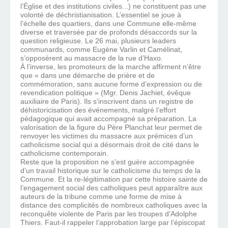
l’Église et des institutions civiles...) ne constituent pas une
volonté de déchristianisation. L’essentiel se joue à
l’échelle des quartiers, dans une Commune elle-même
diverse et traversée par de profonds désaccords sur la
question religieuse. Le 26 mai, plusieurs leaders
communards, comme Eugène Varlin et Camélinat,
s’opposèrent au massacre de la rue d’Haxo.
À l’inverse, les promoteurs de la marche affirment n’être
que « dans une démarche de prière et de
commémoration, sans aucune forme d’expression ou de
revendication politique » (Mgr. Denis Jachiet, évêque
auxiliaire de Paris). Ils s’inscrivent dans un registre de
déhistoricisation des événements, malgré l’effort
pédagogique qui avait accompagné sa préparation. La
valorisation de la figure du Père Planchat leur permet de
renvoyer les victimes du massacre aux prémices d’un
catholicisme social qui a désormais droit de cité dans le
catholicisme contemporain.
Reste que la proposition ne s’est guère accompagnée
d’un travail historique sur le catholicisme du temps de la
Commune. Et la re-légitimation par cette histoire sainte de
l’engagement social des catholiques peut apparaître aux
auteurs de la tribune comme une forme de mise à
distance des complicités de nombreux catholiques avec la
reconquête violente de Paris par les troupes d’Adolphe
Thiers. Faut-il rappeler l’approbation large par l’épiscopat