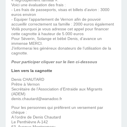
« regroupement familial ».
Voici une évaluation des frais :
- Les frais de passeports, visas et billets d’avion : 3000
euros environ
- Equiper l’appartement de Vernon afin de pouvoir
accueillir correctement sa famille : 2000 euros également
Voilà pourquoi je vous adresse cet appel pour financer
cette cagnotte à hauteur de 5.000 euros
Pour Séverin, Solange et bébé Denis, d’avance un
immense MERCI.
J’informerai les généreux donateurs de l’utilisation de la
cagnotte.
Pour participer cliquer sur le lien ci-dessous
Lien vers la cagnotte
Denis CHAUTARD
Prêtre à Vernon
Secrétaire de l’Association d’Entraide aux Migrants
(ADEM)
denis.chautard@wanadoo.fr
Pour les personnes qui préfèrent un versement par
chèque :
A l’ordre de Denis Chautard
Le Penthièvre A-142
63, Avenue Montgomery