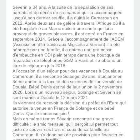
Séverin a 34 ans. A la suite de la séparation de ses
parents et du décès de sa maman qu’il a accompagnée
jusqu’à son dernier souffle, il a quitté le Cameroun en
2012. Après deux ans de galère à travers l’Afrique où il a
été hospitalisé au Maroc suite à une chute qui lui a
provoqué de graves blessures, il est entré en France en
septembre 2014. Grâce à l’accompagnement de l’ADEM
(Association d’Entraide aux Migrants à Vernon) il a été
hébergé par une famille, il a obtenu une promesse
d’embauche en CDI plein temps dans une boutique de
réparation de téléphones GSM à Paris et il a obtenu un
titre de séjour en juin 2018.
A l’occasion d’un séjour pour des vacances à Douala au
Cameroun, il a rencontré Solange, 26 ans, étudiante en
3ème année à la faculté des sciences de l’université de
Douala. Bébé Denis est né de leur union le 2 novembre
2020. Lors d’un nouveau séjour, Solange et Séverin se
sont mariés à Douala le 12 mars 2021.
Ils viennent de recevoir la décision du préfet de l’Eure qui
autorise la venue en France de Solange et de bébé
Denis. Quelle immense joie !
Mais en même temps Séverin rencontre une grave
difficulté : le smic mensuel qu’il perçoit lui permet tout
juste de couvrir ses frais et ceux de sa famille au
Cameroun. Il n’a donc pas de provision pour financer ce