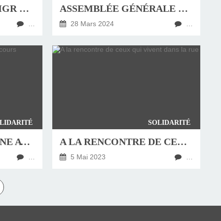
COMMUNIQUÉ DE MGR DOMINIQUE LEBRUN APRÈS L'ATTENTAT CONTRE LA SYNAGOGUE DE ROUEN
ASSEMBLÉE GÉNÉRALE DE SOLIDARITÉ PARTAGE À VERNON
…
28 Mars 2024
…
LIDARITÉ
SOLIDARITÉ
VOGUEZ SUR LA SEINE AVEC LE SECOURS CATHOLIQUE VERNONNAIS
A LA RENCONTRE DE CEUX QUI VIVENT DANS LA RUE
…
5 Mai 2023
…