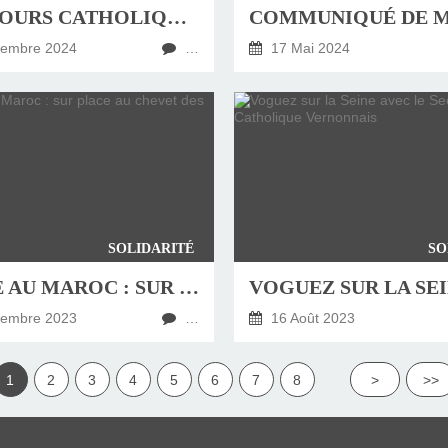
LE SECOURS CATHOLIQUE FAIT SA RENTRÉE
tembre 2024
…
17 Mai 2024
SOLIDARITÉ
SO
SÉISME AU MAROC : SUR PLACE AU CHEVET DES SINISTRÉS
tembre 2023
…
16 Août 2023
1
2
3
4
5
6
7
8
>
>>