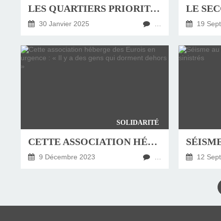
LES QUARTIERS PRIORITAIRES DE VERNON : ARTICLE D’EGLISE D’EVREUX- JANVIER-FÉVRIER 2025
30 Janvier 2025
…
19 Sep
SOLIDARITÉ
CETTE ASSOCIATION HÉBERGE DES EUROIS EN URGENCE : « IL Y A DES GENS QUI DORMENT DEHORS »
9 Décembre 2023
…
12 Sep