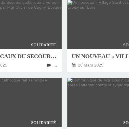
SOLIDARITÉ
SO
LES LOCAUX DU SECOURS CATHOLIQUE À VERNON ONT ÉTÉ BÉNIS PAR MGR OLIVIER DE CAGNY, EVÊQUE D’EVREUX
2025
…
20 Mars 2025
SOLIDARITÉ
SO