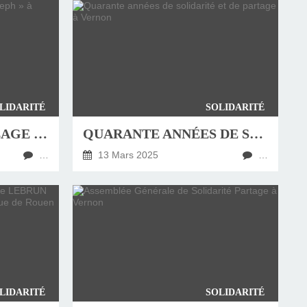
LIDARITÉ
SOLIDARITÉ
UN NOUVEAU « VILLAGE SAINT JOSEPH » À CROISY SUR EURE
QUARANTE ANNÉES DE SOLIDARITÉ ET DE PARTAGE À VERNON
…
13 Mars 2025
…
LIDARITÉ
SOLIDARITÉ