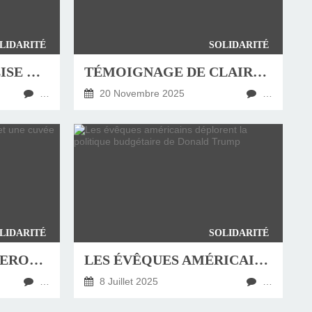
LIDARITÉ
SOLIDARITÉ
LE PARVIS DE L'ÉGLISE DE LA FRATERNITÉ À VAL DE REUIL PORTERA BIENTÔT LE NOM DE « PÈRE JEAN-FRANÇOIS BERJONNEAU »
TÉMOIGNAGE DE CLAIRE, 60 ANS, AIDE À DOMICILE AUPRÈS DES « CABOSSÉS DE LA VIE »
…
20 Novembre 2025
…
LIDARITÉ
SOLIDARITÉ
EN SAVOIE, LE VIGNERON, SA FILLE ET UNE CUVÉE POUR LEURS OUVRIERS SANS PAPIERS
LES ÉVÊQUES AMÉRICAINS DÉPLORENT LA POLITIQUE BUDGÉTAIRE DE DONALD TRUMP
…
8 Juillet 2025
…