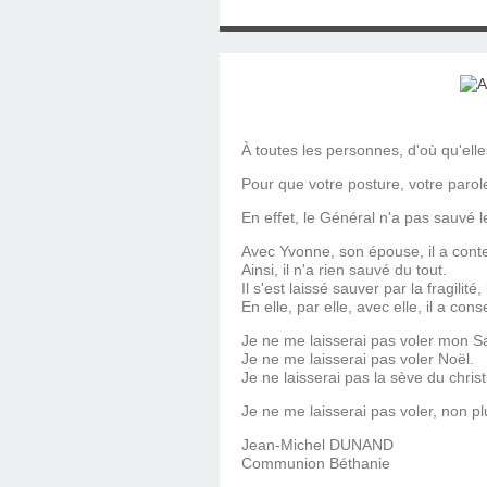
SAINT MARCEL (EUR
CE SAMEDI 12 JUIL
RÉALISÉES PAR M
AN APRÈS LA MOR
FRANCE DU 12 JU
LA MAISON DES
DIMANCHE 7 JUIN
MISSION DE FR
PRIVAS ANNÉE
MES RACIN
PONTIGNY LE 12 JU
PÈRE MATERNEL,
JOSIMO TAVARES L
PONTIGNY (Y
OCTOBRE 2
8 AOÛT 20
EVREUX
1987 À SAINT SÉB
FERLAT EN 1
À toutes les personnes, d'où qu'elle
Pour que votre posture, votre parol
TOCANTINS (BR
En effet, le Général n'a pas sauvé l
Avec Yvonne, son épouse, il a conte
Ainsi, il n'a rien sauvé du tout.
Il s'est laissé sauver par la fragilité
En elle, par elle, avec elle, il a cons
Je ne me laisserai pas voler mon Sa
Je ne me laisserai pas voler Noël.
Je ne laisserai pas la sève du chris
Je ne me laisserai pas voler, non p
Jean-Michel DUNAND
Communion Béthanie