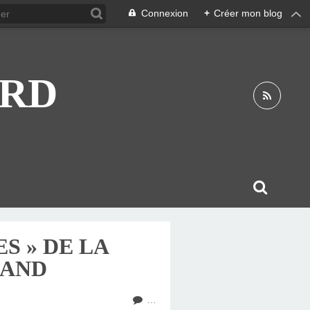
Connexion
+
Créer mon blog
ARD
S » DE LA
NAND
…