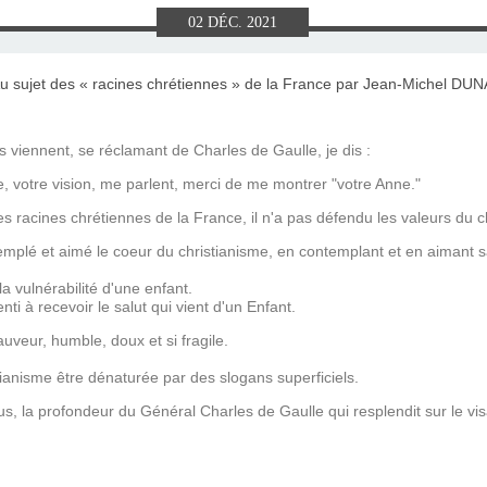
E), SAMEDI
LET 2025 À
ON GRAND
T DE DON
IN AU 19
 FRÈRES
 2015 À
ANCE À
S 1930
ES
02
DÉC.
2021
ILLET 2025
 ETIENNE
E 11 MAI
ONNE)
015
15
ASTIEN DE
918
s viennent, se réclamant de Charles de Gaulle, je dis :
e, votre vision, me parlent, merci de me montrer "votre Anne."
ÉSIL)
es racines chrétiennes de la France, il n'a pas défendu les valeurs du ch
mplé et aimé le coeur du christianisme, en contemplant et en aimant s
, la vulnérabilité d'une enfant.
enti à recevoir le salut qui vient d'un Enfant.
uveur, humble, doux et si fragile.
tianisme être dénaturée par des slogans superficiels.
lus, la profondeur du Général Charles de Gaulle qui resplendit sur le v