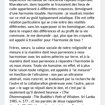
expérience vertueuse de l’ancienne capitale impériale,
Kharakorum, dans laquelle se trouvaient des lieux de
culte appartenant à différentes croyances, témoignant
d’une harmonie louable. Harmonie : je voudrais insister
sur ce mot au goût typiquement asiatique. Elle est cette
relation particulière qui se crée entre des réalités
différentes, sans les superposer ni les homologuer, mais
dans le respect des différences et au profit de la vie
commune. Je me demande : qui, plus que les croyants,
est appelé à travailler pour l’harmonie de tous ?
Frères, sœurs, la valeur sociale de notre religiosité se
mesure à la manière dont nous parvenons à nous
harmoniser avec les autres pèlerins sur terre, et à la
manière dont nous parvenons à répandre l’harmonie là
où nous vivons. Toute vie humaine, en effet, et à plus
forte raison toute religion, est appelée à "se mesurer"
en fonction de l’altruisme : non pas un altruisme
abstrait, mais concret, se traduisant par la recherche de
l’autre et la collaboration généreuse avec l’autre, parce
que « le sage se réjouit dans le don, et c’est par là
seulement qu’il devient heureux » (
The
Dhammapada
:
The Buddha's Path of Wisdom
, Sri Lanka
1985, n. 177 ; cf. les paroles de Jésus rapportées