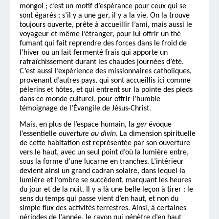
mongol ; c’est un motif d’espérance pour ceux qui se
sont égarés : s’il y a une
ger
, il y a la vie. On la trouve
toujours ouverte, prête à accueillir l’ami, mais aussi le
voyageur et même l’étranger, pour lui offrir un thé
fumant qui fait reprendre des forces dans le froid de
l’hiver ou un lait fermenté frais qui apporte un
rafraîchissement durant les chaudes journées d’été.
C’est aussi l’expérience des missionnaires catholiques,
provenant d’autres pays, qui sont accueillis ici comme
pèlerins et hôtes, et qui entrent sur la pointe des pieds
dans ce monde culturel, pour offrir l’humble
témoignage de l’Évangile de Jésus-Christ.
Mais, en plus de l’espace humain, la
ger
évoque
l’essentielle
ouverture
au divin
. La dimension spirituelle
de cette habitation est représentée par son ouverture
vers le haut, avec un seul point d’où la lumière entre,
sous la forme d’une lucarne en tranches. L’intérieur
devient ainsi un grand cadran solaire, dans lequel la
lumière et l’ombre se succèdent, marquant les heures
du jour et de la nuit. Il y a là une belle leçon à tirer : le
sens du temps qui passe vient d’en haut, et non du
simple flux des activités terrestres. Ainsi, à certaines
périodes de l’année, le rayon qui pénètre d’en haut