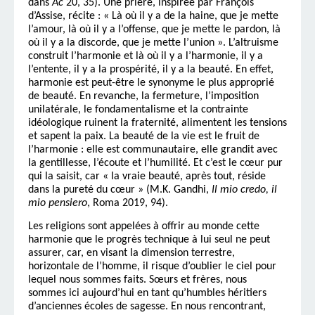
dans
Ac
20, 35). Une prière, inspirée par François
d’Assise, récite : « Là où il y a de la haine, que je mette
l’amour, là où il y a l’offense, que je mette le pardon, là
où il y a la discorde, que je mette l’union ». L’altruisme
construit l’harmonie et là où il y a l’harmonie, il y a
l’entente, il y a la prospérité, il y a la beauté. En effet,
harmonie est peut-être le synonyme le plus approprié
de beauté. En revanche, la fermeture, l’imposition
unilatérale, le fondamentalisme et la contrainte
idéologique ruinent la fraternité, alimentent les tensions
et sapent la paix. La beauté de la vie est le fruit de
l’harmonie : elle est communautaire, elle grandit avec
la gentillesse, l’écoute et l’humilité. Et c’est le cœur pur
qui la saisit, car « la vraie beauté, après tout, réside
dans la pureté du cœur » (M.K. Gandhi,
Il mio credo, il
mio pensiero
, Roma 2019, 94).
Les religions sont appelées à offrir au monde cette
harmonie que le progrès technique à lui seul ne peut
assurer, car, en visant la dimension terrestre,
horizontale de l’homme, il risque d’oublier le ciel pour
lequel nous sommes faits. Sœurs et frères, nous
sommes ici aujourd’hui en tant qu’humbles héritiers
d’anciennes écoles de sagesse. En nous rencontrant,