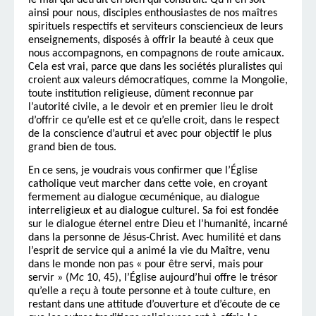
le mal qui détruit en bien qui construit. Qu’il en soit
ainsi pour nous, disciples enthousiastes de nos maîtres
spirituels respectifs et serviteurs consciencieux de leurs
enseignements, disposés à offrir la beauté à ceux que
nous accompagnons, en compagnons de route amicaux.
Cela est vrai, parce que dans les sociétés pluralistes qui
croient aux valeurs démocratiques, comme la Mongolie,
toute institution religieuse, dûment reconnue par
l’autorité civile, a le devoir et en premier lieu le droit
d’offrir ce qu’elle est et ce qu’elle croit, dans le respect
de la conscience d’autrui et avec pour objectif le plus
grand bien de tous.
En ce sens, je voudrais vous confirmer que l’Église
catholique veut marcher dans cette voie, en croyant
fermement au dialogue œcuménique, au dialogue
interreligieux et au dialogue culturel. Sa foi est fondée
sur le dialogue éternel entre Dieu et l’humanité, incarné
dans la personne de Jésus-Christ. Avec humilité et dans
l’esprit de service qui a animé la vie du Maître, venu
dans le monde non pas « pour être servi, mais pour
servir » (
Mc
10, 45), l’Église aujourd’hui offre le trésor
qu’elle a reçu à toute personne et à toute culture, en
restant dans une attitude d’ouverture et d’écoute de ce