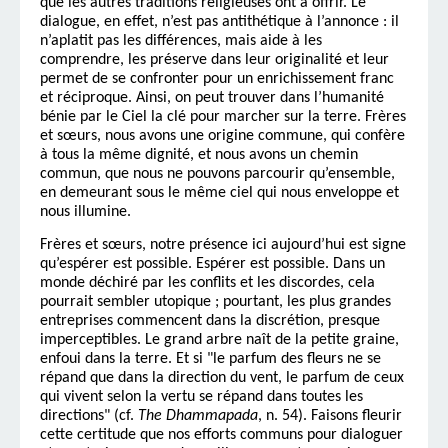
que les autres traditions religieuses ont à offrir. Le
dialogue, en effet, n’est pas antithétique à l’annonce : il
n’aplatit pas les différences, mais aide à les
comprendre, les préserve dans leur originalité et leur
permet de se confronter pour un enrichissement franc
et réciproque. Ainsi, on peut trouver dans l’humanité
bénie par le Ciel la clé pour marcher sur la terre. Frères
et sœurs, nous avons une origine commune, qui confère
à tous la même dignité, et nous avons un chemin
commun, que nous ne pouvons parcourir qu’ensemble,
en demeurant sous le même ciel qui nous enveloppe et
nous illumine.
Frères et sœurs, notre présence ici aujourd’hui est signe
qu’espérer est possible. Espérer est possible. Dans un
monde déchiré par les conflits et les discordes, cela
pourrait sembler utopique ; pourtant, les plus grandes
entreprises commencent dans la discrétion, presque
imperceptibles. Le grand arbre naît de la petite graine,
enfoui dans la terre. Et si "le parfum des fleurs ne se
répand que dans la direction du vent, le parfum de ceux
qui vivent selon la vertu se répand dans toutes les
directions" (cf.
The Dhammapada
, n. 54). Faisons fleurir
cette certitude que nos efforts communs pour dialoguer