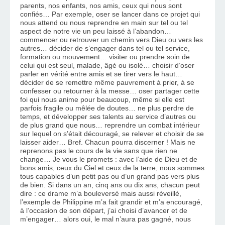
parents, nos enfants, nos amis, ceux qui nous sont 
confiés… Par exemple, oser se lancer dans ce projet qui 
nous attend ou nous reprendre en main sur tel ou tel 
aspect de notre vie un peu laissé à l’abandon… 
commencer ou retrouver un chemin vers Dieu ou vers les 
autres… décider de s’engager dans tel ou tel service, 
formation ou mouvement… visiter ou prendre soin de 
celui qui est seul, malade, âgé ou isolé… choisir d’oser 
parler en vérité entre amis et se tirer vers le haut… 
décider de se remettre même pauvrement à prier, à se 
confesser ou retourner à la messe… oser partager cette 
foi qui nous anime pour beaucoup, même si elle est 
parfois fragile ou mêlée de doutes… ne plus perdre de 
temps, et développer ses talents au service d’autres ou 
de plus grand que nous… reprendre un combat intérieur 
sur lequel on s’était découragé, se relever et choisir de se 
laisser aider… Bref. Chacun pourra discerner ! Mais ne 
reprenons pas le cours de la vie sans que rien ne 
change… Je vous le promets : avec l’aide de Dieu et de 
bons amis, ceux du Ciel et ceux de la terre, nous sommes 
tous capables d’un petit pas ou d’un grand pas vers plus 
de bien. Si dans un an, cinq ans ou dix ans, chacun peut 
dire : ce drame m’a bouleversé mais aussi réveillé, 
l’exemple de Philippine m’a fait grandir et m’a encouragé, 
à l’occasion de son départ, j’ai choisi d’avancer et de 
m’engager… alors oui, le mal n’aura pas gagné, nous 