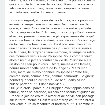
croyons, nous chrétiens, en un Dieu qui a pleuré ! - Jésus 
qui a affronté le martyre de la croix, Jésus qui nous aime 
tels que nous sommes, Jésus nous comprend et nous 
accueille avec notre douleur immense. 
Sous son regard, au cœur de ces larmes, nous pouvons 
en même temps faire monter vers Dieu une action de 
grâce, et vers Philippine l’expression de notre gratitude. 
Car là, auprès de toi Philippine, tous ceux qui t’ont connue 
et aimée, prennent conscience plus que jamais de ce qu’il 
y a eu de beau et de vrai dans ta vie, de ce qu’ils ont reçu 
de toi, vécu de beau avec toi. Il est précieux, mes amis, 
que chacun de vous prenne ces jours-ci dans le silence 
ou la prière, le temps de faire mémoire, le temps de relire 
ces moments vécus avec Philippine. Vous comprendrez 
alors plus que jamais combien la vie de Philippine a été 
un don de Dieu pour vous… Alors, mêlée à vos larmes, 
pourra monter cette prière de louange : « Merci mon 
Dieu, merci de m’avoir donnée Philippine comme fille, 
comme sœur, comme amie, comme camarade. Seigneur, 
permet que tout ce qu’il y a eu de beau dans sa vie 
puisse porter du fruit dans nos vies ». 
Oui, je le crois : parce que Philippine avait appris dans sa 
famille, dans sa paroisse, au sein des scouts et guides de 
France la joie de croire, d’aimer et de servir, son passage 
sur la terre, même s’il est tellement trop court, trop bref à 
nos yeux, aura sa fécondité et portera du fruit, comme le 