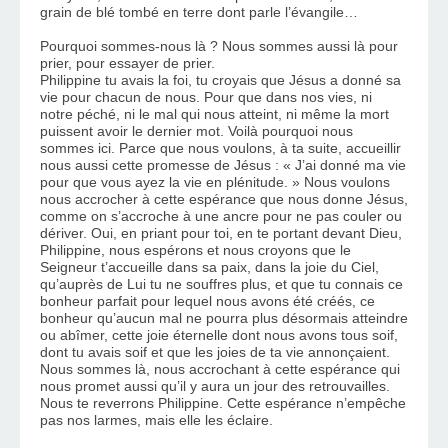
grain de blé tombé en terre dont parle l’évangile… 
Pourquoi sommes-nous là ? Nous sommes aussi là pour 
prier, pour essayer de prier. 
Philippine tu avais la foi, tu croyais que Jésus a donné sa 
vie pour chacun de nous. Pour que dans nos vies, ni 
notre péché, ni le mal qui nous atteint, ni même la mort 
puissent avoir le dernier mot. Voilà pourquoi nous 
sommes ici. Parce que nous voulons, à ta suite, accueillir 
nous aussi cette promesse de Jésus : « J’ai donné ma vie 
pour que vous ayez la vie en plénitude. » Nous voulons 
nous accrocher à cette espérance que nous donne Jésus, 
comme on s’accroche à une ancre pour ne pas couler ou 
dériver. Oui, en priant pour toi, en te portant devant Dieu, 
Philippine, nous espérons et nous croyons que le 
Seigneur t’accueille dans sa paix, dans la joie du Ciel, 
qu’auprès de Lui tu ne souffres plus, et que tu connais ce 
bonheur parfait pour lequel nous avons été créés, ce 
bonheur qu’aucun mal ne pourra plus désormais atteindre 
ou abîmer, cette joie éternelle dont nous avons tous soif, 
dont tu avais soif et que les joies de ta vie annonçaient. 
Nous sommes là, nous accrochant à cette espérance qui 
nous promet aussi qu’il y aura un jour des retrouvailles. 
Nous te reverrons Philippine. Cette espérance n’empêche 
pas nos larmes, mais elle les éclaire. 