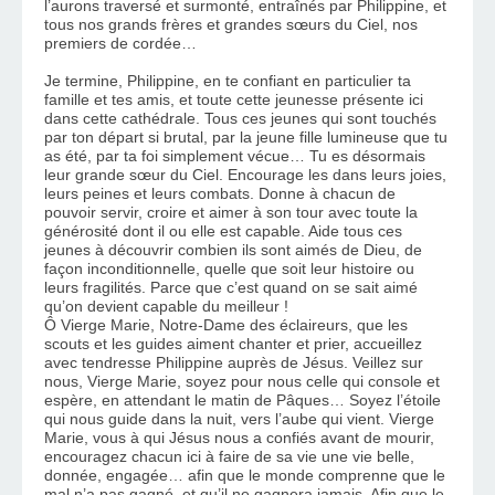
l’aurons traversé et surmonté, entraînés par Philippine, et 
tous nos grands frères et grandes sœurs du Ciel, nos 
premiers de cordée… 
Je termine, Philippine, en te confiant en particulier ta 
famille et tes amis, et toute cette jeunesse présente ici 
dans cette cathédrale. Tous ces jeunes qui sont touchés 
par ton départ si brutal, par la jeune fille lumineuse que tu 
as été, par ta foi simplement vécue… Tu es désormais 
leur grande sœur du Ciel. Encourage les dans leurs joies, 
leurs peines et leurs combats. Donne à chacun de 
pouvoir servir, croire et aimer à son tour avec toute la 
générosité dont il ou elle est capable. Aide tous ces 
jeunes à découvrir combien ils sont aimés de Dieu, de 
façon inconditionnelle, quelle que soit leur histoire ou 
leurs fragilités. Parce que c’est quand on se sait aimé 
qu’on devient capable du meilleur ! 
Ô Vierge Marie, Notre-Dame des éclaireurs, que les 
scouts et les guides aiment chanter et prier, accueillez 
avec tendresse Philippine auprès de Jésus. Veillez sur 
nous, Vierge Marie, soyez pour nous celle qui console et 
espère, en attendant le matin de Pâques… Soyez l’étoile 
qui nous guide dans la nuit, vers l’aube qui vient. Vierge 
Marie, vous à qui Jésus nous a confiés avant de mourir, 
encouragez chacun ici à faire de sa vie une vie belle, 
donnée, engagée… afin que le monde comprenne que le 
mal n’a pas gagné, et qu’il ne gagnera jamais. Afin que le 