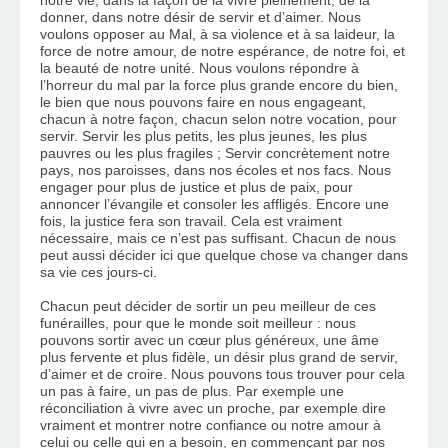
notre vie, dans la façon de la vivre pleinement, de la 
donner, dans notre désir de servir et d’aimer. Nous 
voulons opposer au Mal, à sa violence et à sa laideur, la 
force de notre amour, de notre espérance, de notre foi, et 
la beauté de notre unité. Nous voulons répondre à 
l’horreur du mal par la force plus grande encore du bien, 
le bien que nous pouvons faire en nous engageant, 
chacun à notre façon, chacun selon notre vocation, pour 
servir. Servir les plus petits, les plus jeunes, les plus 
pauvres ou les plus fragiles ; Servir concrètement notre 
pays, nos paroisses, dans nos écoles et nos facs. Nous 
engager pour plus de justice et plus de paix, pour 
annoncer l’évangile et consoler les affligés. Encore une 
fois, la justice fera son travail. Cela est vraiment 
nécessaire, mais ce n’est pas suffisant. Chacun de nous 
peut aussi décider ici que quelque chose va changer dans 
sa vie ces jours-ci. 
Chacun peut décider de sortir un peu meilleur de ces 
funérailles, pour que le monde soit meilleur : nous 
pouvons sortir avec un cœur plus généreux, une âme 
plus fervente et plus fidèle, un désir plus grand de servir, 
d’aimer et de croire. Nous pouvons tous trouver pour cela 
un pas à faire, un pas de plus. Par exemple une 
réconciliation à vivre avec un proche, par exemple dire 
vraiment et montrer notre confiance ou notre amour à 
celui ou celle qui en a besoin, en commençant par nos 