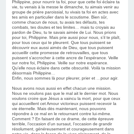
Philippine, pour nourrir ta foi, pour que cette foi éclaire ta 
vie, tu venais à la messe le dimanche, tu aimais venir au 
groupe de prière paroissial, tu vivais ta foi en actes avec 
tes amis en particulier dans le scoutisme. Bien sûr, 
comme chacun de nous, tu avais tes défauts, tes 
combats, tes doutes et tes limites… mais tu croyais au 
pardon de Dieu, tu te savais aimée de Lui. Nous prions 
pour toi, Philippine. Mais prie aussi pour nous, s’il te plaît, 
pour tous ceux qui te pleurent. Que tous puissent se 
découvrir eux aussi aimés de Dieu, que tous puissent 
accueillir cette promesse de retrouvailles, que tous 
puissent s’accrocher à cette ancre de l’espérance. Veille 
sur notre foi, Philippine. Veille sur notre espérance. 
Qu’elle nous éclaire dans cette obscurité. Voilà ta mission 
désormais Philippine… 
Enfin, nous sommes là pour pleurer, prier et …pour agir.
Nous avons nous aussi en effet chacun une mission. 
Nous ne voulons pas que le mal ait le dernier mot. Nous 
voulons croire que Jésus a vaincu la mort, pour que ceux 
qui accueillent cet Amour victorieux puissent recevoir la 
vie éternelle. Mais dès maintenant, nous pouvons 
répondre à ce mal en le retournant contre lui-même. 
Comment ? En faisant de ce drame, de cette épreuve 
terrible, l’occasion d’un sursaut, l’occasion de grandir 
résolument, généreusement et courageusement dans 