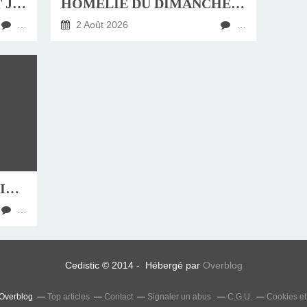
4 AOÛT , FÊTE DE SAINT JEAN-MARIE VIANNEY, CURÉ D'ARS
HOMÉLIE DU DIMANCHE 9 AOÛT 2026
…
2 Août 2026
…
31 JUILLET, FÊTE DE SAINT IGNACE
…
Cedistic © 2014 - Hébergé par
Overblog
 Overblog
Top articles
Contact
Signaler un abus
C.G.U.
Cookies et