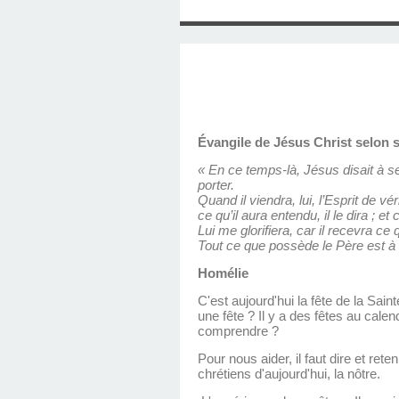
SAINT MARCEL (EUR
CE SAMEDI 12 JUIL
RÉALISÉES PAR M
AN APRÈS LA MOR
FRANCE DU 12 JU
LA MAISON DES
DIMANCHE 7 JUIN
MISSION DE FR
PRIVAS ANNÉE
MES RACIN
PONTIGNY LE 12 JU
PÈRE MATERNEL,
JOSIMO TAVARES L
PONTIGNY (Y
OCTOBRE 2
8 AOÛT 20
EVREUX
1987 À SAINT SÉB
FERLAT EN 1
Évangile de Jésus Christ selon s
TOCANTINS (BR
« En ce temps-là, Jésus disait à s
porter.
Quand il viendra, lui, l’Esprit de vé
ce qu’il aura entendu, il le dira ; et
Lui me glorifiera, car il recevra ce
Tout ce que possède le Père est à mo
Homélie
C'est aujourd'hui la fête de la Sain
une fête ? Il y a des fêtes au cal
comprendre ?
Pour nous aider, il faut dire et ret
chrétiens d'aujourd'hui, la nôtre.