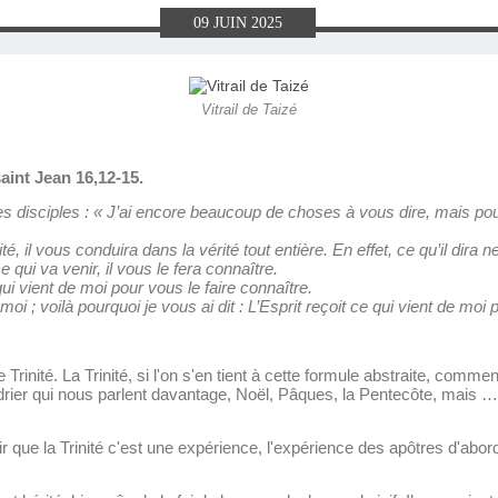
E), SAMEDI
LET 2025 À
ON GRAND
T DE DON
IN AU 19
 FRÈRES
 2015 À
ANCE À
S 1930
ES
09
JUIN
2025
ILLET 2025
 ETIENNE
E 11 MAI
ONNE)
015
15
Vitrail de Taizé
ASTIEN DE
918
aint Jean 16,12-15.
ÉSIL)
es disciples : « J’ai encore beaucoup de choses à vous dire, mais pou
rité, il vous conduira dans la vérité tout entière. En effet, ce qu’il dir
 ce qui va venir, il vous le fera connaître.
 qui vient de moi pour vous le faire connaître.
i ; voilà pourquoi je vous ai dit : L’Esprit reçoit ce qui vient de moi 
te Trinité. La Trinité, si l'on s'en tient à cette formule abstraite, comm
endrier qui nous parlent davantage, Noël, Pâques, la Pentecôte, mais 
enir que la Trinité c'est une expérience, l'expérience des apôtres d'abo