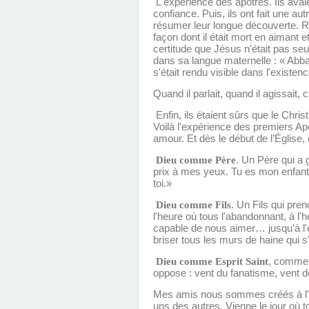
L'expérience des apôtres. Ils avaient
confiance. Puis, ils ont fait une a
résumer leur longue découverte. Re
façon dont il était mort en aimant 
certitude que Jésus n'était pas seu
dans sa langue maternelle : « Abba
s'était rendu visible dans l'existe
Quand il parlait, quand il agissait, c'
Enfin, ils étaient sûrs que le Christ
Voilà l'expérience des premiers Apô
amour. Et dès le début de l’Église,
Dieu comme Père
. Un Père qui a 
prix à mes yeux. Tu es mon enfant
toi.»
Dieu comme Fils
. Un Fils qui pre
l'heure où tous l'abandonnant, à l
capable de nous aimer… jusqu'à l'
briser tous les murs de haine qui 
Dieu comme Esprit Saint
, comme s
oppose : vent du fanatisme, vent de
Mes amis nous sommes créés à l'im
uns des autres. Vienne le jour où to