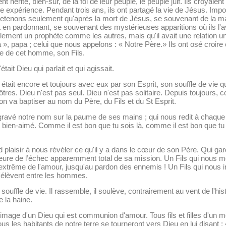
 hérité, bien-sûr, de la foi de leur peuple, le peuple juif. Ils croyaient
utre expérience. Pendant trois ans, ils ont partagé la vie de Jésus. Im
tenons seulement qu'après la mort de Jésus, se souvenant de la mani
et en pardonnant, se souvenant des mystérieuses apparitions où ils l'av
lement un prophète comme les autres, mais qu'il avait une relation uni
 », papa ; celui que nous appelons : « Notre Père.» Ils ont osé croire
nce de cet homme, son Fils.
était Dieu qui parlait et qui agissait.
 était encore et toujours avec eux par son Esprit, son souffle de vie qu'
tres. Dieu n'est pas seul. Dieu n'est pas solitaire. Depuis toujours, 
 on va baptiser au nom du Père, du Fils et du St Esprit.
gravé notre nom sur la paume de ses mains ; qui nous redit à chaque i
 bien-aimé. Comme il est bon que tu sois là, comme il est bon que tu
nd plaisir à nous révéler ce qu'il y a dans le cœur de son Père. Qui ga
'heure de l’échec apparemment total de sa mission. Un Fils qui nous 
extrême de l'amour, jusqu'au pardon des ennemis ! Un Fils qui nous i
s'élèvent entre les hommes.
ouffle de vie. Il rassemble, il soulève, contrairement au vent de l'hist
 la haine.
age d'un Dieu qui est communion d'amour. Tous fils et filles d'un m
us les habitants de notre terre se tourneront vers Dieu en lui disant :