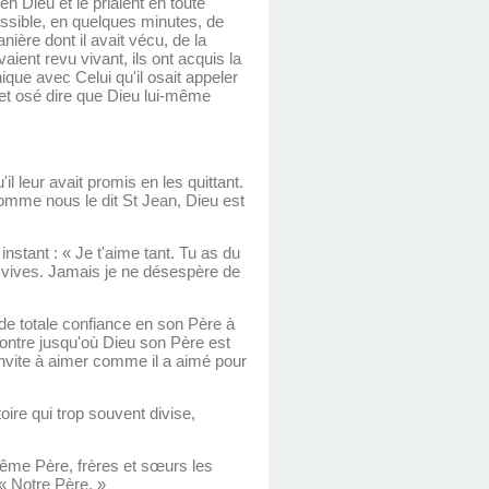
 en Dieu et le priaient en toute
possible, en quelques minutes, de
ère dont il avait vécu, de la
aient revu vivant, ils ont acquis la
que avec Celui qu'il osait appeler
 et osé dire que Dieu lui-même
il leur avait promis en les quittant.
comme nous le dit St Jean, Dieu est
nstant : « Je t'aime tant. Tu as du
 vives. Jamais je ne désespère de
rde totale confiance en son Père à
montre jusqu'où Dieu son Père est
nvite à aimer comme il a aimé pour
oire qui trop souvent divise,
ême Père, frères et sœurs les
 « Notre Père. »