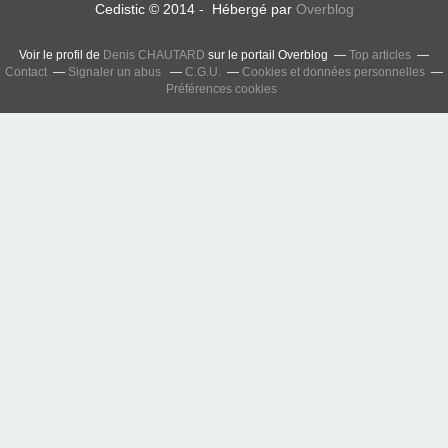
Cedistic © 2014 - Hébergé par
Overblog
Voir le profil de
Denis CHAUTARD
sur le portail Overblog
Top articles
Contact
Signaler un abus
C.G.U.
Cookies et données personnelles
Préférences cookies