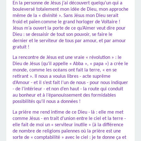
En la personne de Jésus j
’ai découvert quelqu’un qui a
bouleversé totalement mon idée de Dieu, mon approche
même de la « divinité ». Sans Jésus mon Dieu serait
froid et païen
comme le grand horloger de Voltaire !
Jésus m’
a ouvert la porte de ce qu’Aimer veut dire pour
Dieu : se dessaisir de tout son pouvoir, se faire le
dernier et le serviteur de tous par amour, et par amour
gratuit !
La rencontre de Jésus est une vraie « révolution » : le
Dieu de Jésus (qu’
il appelle « Abba », « papa ») a crée le
monde, comme les océans ont fait la terre, « en se
retirant ». Il nous a voulus libres - acte suprême
d’Amour - et il s’est fait l’un de nous - pour nous indiquer
- de l’intérieur - et
non d’
en haut - la route qui conduit
au bonheur et à l’épanouissement des formidables
possibilités qu’il nous a données !
La prière me rend intime de ce Dieu -
là : elle me met
comme Jésus - en trait d’union entre le ciel et la terre -
elle fait de moi un
« serviteur inutile » (à la différence
de nombre de religions païennes où la prière est une
sorte de « comptabilité » avec le ciel : je te donne ça et