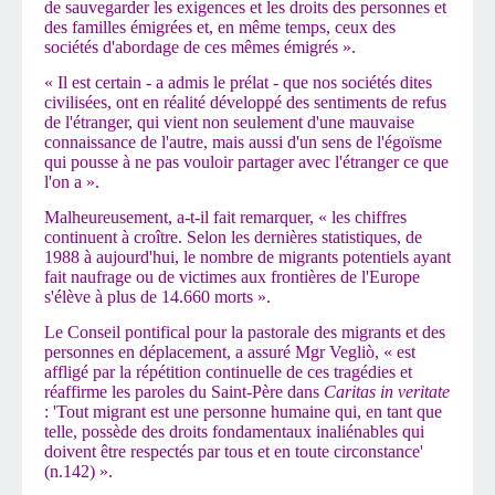
de sauvegarder les exigences et les droits des personnes et
des familles émigrées et, en même temps, ceux des
sociétés d'abordage de ces mêmes émigrés ».
« Il est certain - a admis le prélat - que nos sociétés dites
civilisées, ont en réalité développé des sentiments de refus
de l'étranger, qui vient non seulement d'une mauvaise
connaissance de l'autre, mais aussi d'un sens de l'égoïsme
qui pousse à ne pas vouloir partager avec l'étranger ce que
l'on a ».
Malheureusement, a-t-il fait remarquer, « les chiffres
continuent à croître. Selon les dernières statistiques, de
1988 à aujourd'hui, le nombre de migrants potentiels ayant
fait naufrage ou de victimes aux frontières de l'Europe
s'élève à plus de 14.660 morts ».
Le Conseil pontifical pour la pastorale des migrants et des
personnes en déplacement, a assuré Mgr Vegliò, « est
affligé par la répétition continuelle de ces tragédies et
réaffirme les paroles du Saint-Père dans
Caritas in veritate
: 'Tout migrant est une personne humaine qui, en tant que
telle, possède des droits fondamentaux inaliénables qui
doivent être respectés par tous et en toute circonstance'
(n.142) ».