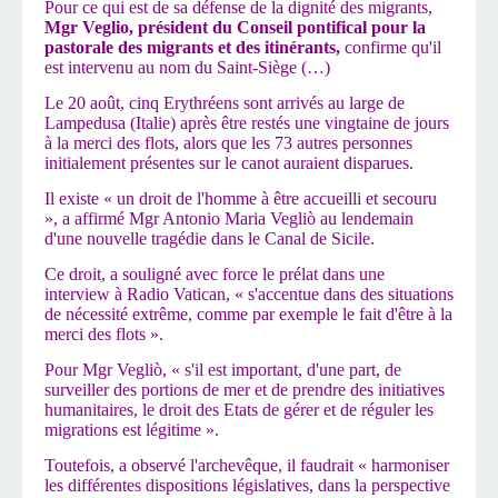
Pour ce qui est de sa défense de la dignité des migrants,
Mgr Veglio,
président du Conseil pontifical pour la
pastorale des migrants et des itinérants,
confirme qu'il
est intervenu au nom du Saint-Siège (…)
Le 20 août, cinq Erythréens sont arrivés au large de
Lampedusa (Italie) après être restés une vingtaine de jours
à la merci des flots, alors que les 73 autres personnes
initialement présentes sur le canot auraient disparues.
Il existe « un droit de l'homme à être accueilli et secouru
», a affirmé Mgr Antonio Maria Vegliò au lendemain
d'une nouvelle tragédie dans le Canal de Sicile.
Ce droit, a souligné avec force le prélat dans une
interview à Radio Vatican, « s'accentue dans des situations
de nécessité extrême, comme par exemple le fait d'être à la
merci des flots ».
Pour Mgr Vegliò, « s'il est important, d'une part, de
surveiller des portions de mer et de prendre des initiatives
humanitaires, le droit des Etats de gérer et de réguler les
migrations est légitime ».
Toutefois, a observé l'archevêque, il faudrait « harmoniser
les différentes dispositions législatives, dans la perspective