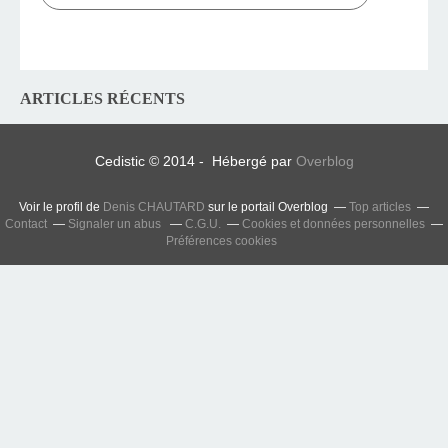
ARTICLES RÉCENTS
Cedistic © 2014 - Hébergé par
Overblog
Voir le profil de
Denis CHAUTARD
sur le portail Overblog
Top articles
Contact
Signaler un abus
C.G.U.
Cookies et données personnelles
Préférences cookies