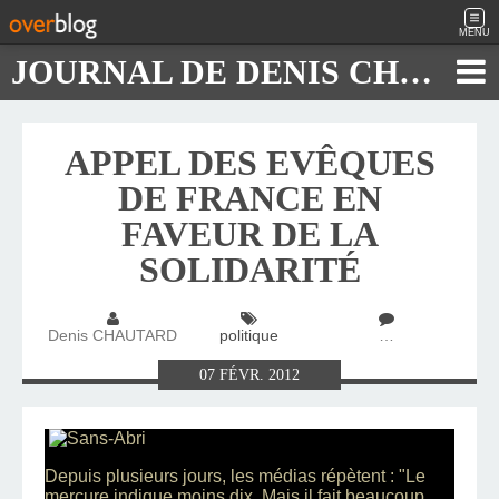
MENU
JOURNAL DE DENIS CHAUTARD
APPEL DES EVÊQUES
DE FRANCE EN
FAVEUR DE LA
SOLIDARITÉ
Denis CHAUTARD
politique
…
07
FÉVR.
2012
Depuis plusieurs jours, les médias répètent : "Le
mercure indique moins dix. Mais il fait beaucoup