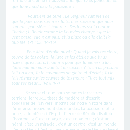
formule ancienne : «
Souviens-toi que tu es poussière et
que tu reviendras à la poussière ».
Poussière de terre :
Le Seigneur sait bien de
quelle pâte nous sommes faits, il se souvient que nous
sommes poussière. L’homme ! Ses jours sont comme
l’herbe ; il fleurit comme la fleur des champs : que le
vent passe, elle n’est plus, et la place où elle était l’a
oubliée.
(Ps 103, 14-16)
Poussière d’étoile aussi :
Quand je vois tes cieux,
œuvre de tes doigts, la lune et les étoiles que tu as
fixées, qu’est donc l’homme pour que tu penses à lui,
l’être humain pour que tu t’en soucies ? Tu en as presque
fait un dieu, Tu le couronnes de gloire et d’éclat ; Tu le
fais régner sur les œuvres de tes mains ; Tu as tout mis
sous ses pieds...
(Ps 8,4-7)
Se souvenir que nous sommes terrestres,
terriens, terreux... tissés de matière et d’esprit,
solidaires de l’univers, inscrits par notre histoire dans
l’immense mouvement des mondes. La poussière et la
boue, la lumière et l’Esprit. Pierre de Bérulle disait de
l’homme : « C’est un ange, c’est un animal ; c’est un
néant, c’est un miracle
;
c’est un centre, c’est un monde,
c’est un Dieu. C’est un néant environné de Dieu, indigent