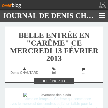
MENU
JOURNAL DE DENIS CHAUTARD
BELLE ENTRÉE EN
"CARÊME" CE
MERCREDI 13 FÉVRIER
2013
Denis CHAUTARD
foi
…
09
FÉVR.
2013
J’aime ce temps du Carême qui commence
avec le mercredi des cendres et j’ai un faible pour la