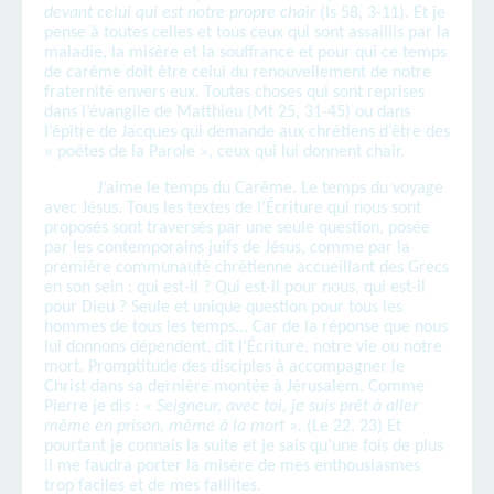
devant celui qui est notre propre chair
(Is 58, 3-11). Et je
pense à toutes celles et tous ceux qui sont assaillis par la
maladie, la misère et la souffrance et pour qui ce temps
de carême doit être celui du renouvellement de notre
fraternité envers eux. Toutes choses qui sont reprises
dans l’évangile de Matthieu (Mt 25, 31-45) ou dans
l’épître de Jacques qui demande aux chrétiens d’être des
« poètes de la Parole », ceux qui lui donnent chair.
J’aime le temps du Carême. Le temps du voyage
avec Jésus. Tous les textes de l’Écriture qui nous sont
proposés sont traversés par une seule question, posée
par les contemporains juifs de Jésus, comme par la
première communauté chrétienne accueillant des Grecs
en son sein : qui est-il ? Qui est-il pour nous, qui est-il
pour Dieu ? Seule et unique question pour tous les
hommes de tous les temps... Car de la réponse que nous
lui donnons dépendent, dit l’Écriture, notre vie ou notre
mort. Promptitude des disciples à accompagner le
Christ dans sa dernière montée à Jérusalem. Comme
Pierre je dis : «
Seigneur, avec toi, je suis prêt à aller
même en prison, même à la mort ».
(Le 22, 23) Et
pourtant je connais la suite et je sais qu’une fois de plus
il me faudra porter la misère de mes enthousiasmes
trop faciles et de mes faillites.