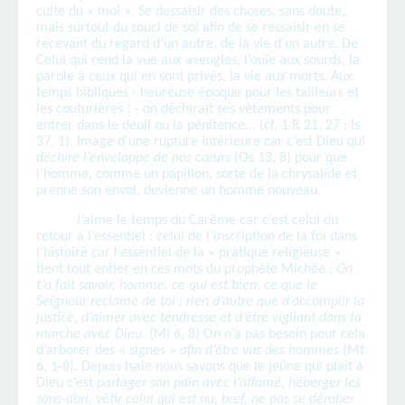
culte du « moi ». Se dessaisir des choses, sans doute,
mais surtout du souci de soi afin de se ressaisir en se
recevant du regard d’un autre, de la vie d’un autre. De
Celui qui rend la vue aux aveugles, l’ouïe aux sourds, la
parole à ceux qui en sont privés, la vie aux morts. Aux
temps bibliques - heureuse époque pour les tailleurs et
les couturières ! - on déchirait ses vêtements pour
entrer dans le deuil ou la pénitence... (cf. 1 R 21, 27 ; Is
37, 1). Image d’une rupture intérieure car c’est Dieu qui
déchire l’enveloppe de nos cœurs
(Os 13, 8) pour que
l’homme, comme un papillon, sorte de la chrysalide et
prenne son envol, devienne un homme nouveau.
J’aime le temps du Carême car c’est celui du
retour à l’essentiel : celui de l’inscription de la foi dans
l’histoire car l’essentiel de la « pratique religieuse »
tient tout entier en ces mots du prophète Michée :
On
t’a fait savoir, homme, ce qui est bien
,
ce que le
Seigneur réclame de toi : rien d’autre que d’accomplir la
justice, d’aimer avec tendresse et d’être vigilant dans ta
marche avec Dieu.
(Mi 6, 8) On n’a pas besoin pour cela
d’arborer des « signes »
afin d’être vus des hommes
(Mt
6, 1-8). Depuis Isaïe nous savons que le jeûne qui plaît à
Dieu c’est
partager son pain avec l’affamé, héberger les
sans-abri, vêtir celui qui est nu, bref, ne pas se dérober