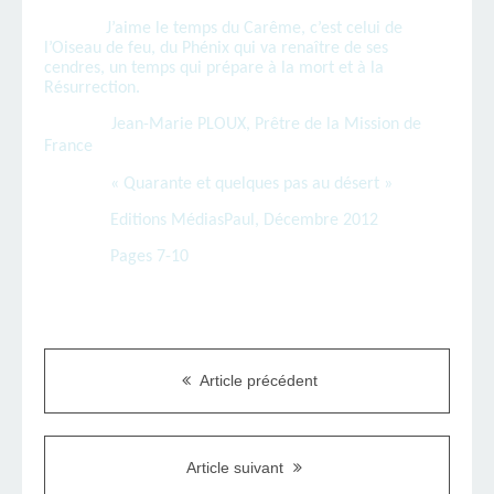
J’aime le temps du Carême, c’est celui de
l’Oiseau de feu, du Phénix qui va renaître de ses
cendres, un temps qui prépare à la mort et à la
Résurrection.
Jean-Marie PLOUX, Prêtre de la Mission de
France
« Quarante et quelques pas au désert »
Editions MédiasPaul, Décembre 2012
Pages 7-10
Article précédent
Article suivant