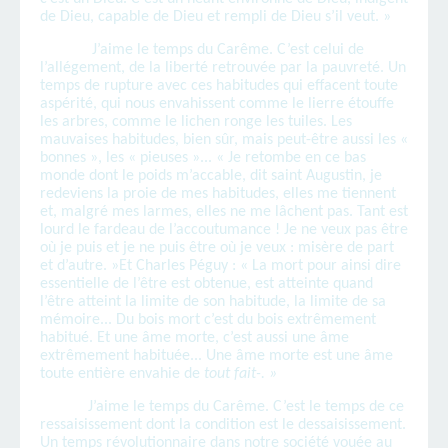
de Dieu, capable de Dieu et rempli de Dieu s’il veut. »
J’aime le temps du Carême. C’est celui de
l’allégement, de la liberté retrouvée par la pauvreté. Un
temps de rupture avec ces habitudes qui effacent toute
aspérité, qui nous envahissent comme le lierre étouffe
les arbres, comme le lichen ronge les tuiles. Les
mauvaises habitudes, bien sûr, mais peut-être aussi les «
bonnes », les « pieuses »... « Je retombe en ce bas
monde dont le poids m’accable, dit saint Augustin, je
redeviens la proie de mes habitudes, elles me tiennent
et, malgré mes larmes, elles ne me lâchent pas. Tant est
lourd le fardeau de l’accoutumance ! Je ne veux pas être
où je puis et je ne puis être où je veux : misère de part
et d’autre. »Et Charles Péguy : « La mort pour ainsi dire
essentielle de l’être est obtenue, est atteinte quand
l’être atteint la limite de son habitude, la limite de sa
mémoire... Du bois mort c’est du bois extrêmement
habitué. Et une âme morte, c’est aussi une âme
extrêmement habituée... Une âme morte est une âme
toute entière envahie de
tout fait-. »
J’aime le temps du Carême. C’est le temps de ce
ressaisissement dont la condition est le dessaisissement.
Un temps révolutionnaire dans notre société vouée au