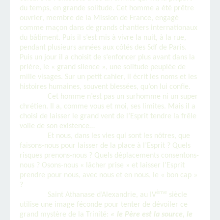
du temps, en grande solitude. Cet homme a été prêtre
ouvrier, membre de la Mission de France, engagé
comme maçon dans de grands chantiers internationaux
du bâtiment. Puis il s’est mis à vivre la nuit, à la rue,
pendant plusieurs années aux côtés des Sdf de Paris.
Puis un jour il a choisit de s’enfoncer plus avant dans la
prière, le « grand silence », une solitude peuplée de
mille visages. Sur un petit cahier, il écrit les noms et les
histoires humaines, souvent blessées, qu’on lui confie.
Cet homme n’est pas un surhomme ni un super
chrétien. Il a, comme vous et moi, ses limites. Mais il a
choisi de laisser le grand vent de l’Esprit tendre la frêle
voile de son existence…
Et nous, dans les vies qui sont les nôtres, que
faisons-nous pour laisser de la place à l’Esprit ? Quels
risques prenons-nous ? Quels déplacements consentons-
nous ? Osons-nous « lâcher prise » et laisser l’Esprit
prendre pour nous, avec nous et en nous, le « bon cap »
?
ème
Saint Athanase d’Alexandrie, au IV
siècle
utilise une image féconde pour tenter de dévoiler ce
grand mystère de la Trinité:
« le Père est la source, le