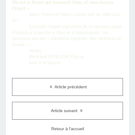
Fils est le fleuve qui transmet l’eau, et nous buvons
l’Esprit »
.
Alors, Frères et Sœurs, ayons soif de cette eau-
là !
Ecoutons l’appel vigoureux de ce nouveau pape
François à la parole si libre et si réjouissante : ne
devenons pas des « chrétiens insipides, des chrétiens de
musée ! »
Amen.
Bertrand REVILLION, Diacre
Lien à la Source
Article précédent
Article suivant
Retour à l'accueil