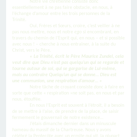
Notre vie chrétienne consiste donc
essentiellement à ne pas faire obstacle, en nous, à
l’échange d’amour entre les trois personnes de la
Trinité.
Oui, Frères et Sœurs, croire, c’est veiller à ne
pas nous mettre, nous et notre
ego
si encombrant, en
travers du chemin de l’Esprit qui, en nous – et si possible
avec nous ! – cherche à nous entraîner, à la suite du
Christ, vers le Père.
« La Trinité, écrit le Père Maurice Zundel, cela
veut dire que Dieu n’est pas quelqu’un qui se regarde et
tourne autour de soi, qui se gargarise de Lui-même,
mais au contraire Quelqu’un qui se donne… Dieu est
une communion, une respiration d’amour… »
Notre tâche de croyant consiste donc à faire en
sorte que cette « respiration »ne soit pas, en nous et par
nous, étouffée.
En nous l’Esprit est souvent à l’étroit, il a besoin
de se mettre à l’aise, de prendre de la place, de saisir
fermement le gouvernail de notre existence…
J’étais dimanche dernier dans un minuscule
hameau du massif de la Chartreuse. Nous y avons
célébré la Pentecôte avec un ermite qui vit, la plupart