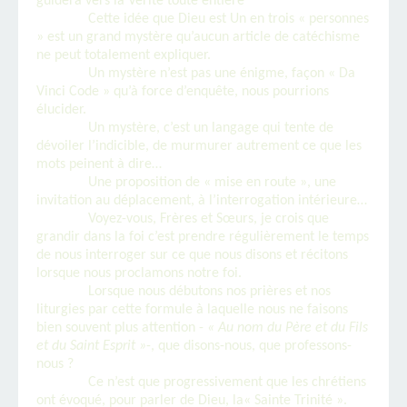
guidera vers la Vérité toute entière
Cette idée que Dieu est Un en trois « personnes
» est un grand mystère qu’aucun article de catéchisme
ne peut totalement expliquer.
Un mystère n’est pas une énigme, façon « Da
Vinci Code » qu’à force d’enquête, nous pourrions
élucider.
Un mystère, c’est un langage qui tente de
dévoiler l’indicible, de murmurer autrement ce que les
mots peinent à dire…
Une proposition de « mise en route », une
invitation au déplacement, à l’interrogation intérieure…
Voyez-vous, Frères et Sœurs, je crois que
grandir dans la foi c’est prendre régulièrement le temps
de nous interroger sur ce que nous disons et récitons
lorsque nous proclamons notre foi.
Lorsque nous débutons nos prières et nos
liturgies par cette formule à laquelle nous ne faisons
bien souvent plus attention -
« Au nom du Père et du Fils
et du Saint Esprit »
-, que disons-nous, que professons-
nous ?
Ce n’est que progressivement que les chrétiens
ont évoqué, pour parler de Dieu, la« Sainte Trinité ».