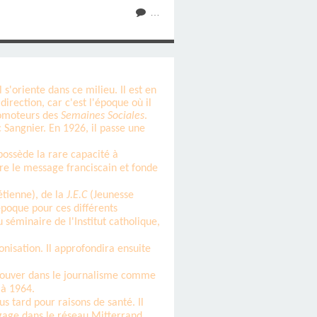
…
 s'oriente dans ce milieu. Il est en
rection, car c'est l'époque où il
romoteurs des
Semaines Sociales
.
Sangnier. En 1926, il passe une
possède la rare capacité à
vre le message franciscain et fonde
étienne), de la
J.E.C
(Jeunesse
époque pour ces différents
séminaire de l'Institut catholique,
lonisation. Il approfondira ensuite
etrouver dans le journalisme comme
à 1964.
us tard pour raisons de santé. Il
ngage dans le réseau Mitterrand