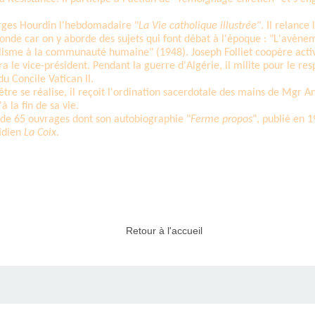
orges Hourdin l'hebdomadaire "
La Vie catholique illustrée
". Il relance
nde car on y aborde des sujets qui font débat à l'époque : "L'avènem
ialisme à la communauté humaine" (1948). Joseph Folliet coopère acti
era le vice-président. Pendant la guerre d'Algérie, il milite pour le 
u Concile Vatican II.
tre se réalise, il reçoit l'ordination sacerdotale des mains de Mgr Anc
 la fin de sa vie.
r de 65 ouvrages dont son autobiographie "
Ferme propos
", publié en 
tidien
La Coix
.
Retour à l'accueil