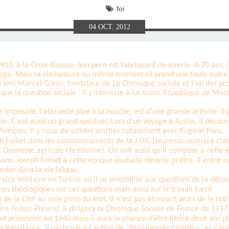
E), SAMEDI
LET 2025 À
ON GRAND
T DE DON
IN AU 19
 FRÈRES
 2015 À
ANCE À
S 1930
ES
foi
04
OCT.
2012
ILLET 2025
 ETIENNE
E 11 MAI
ONNE)
015
15
ASTIEN DE
918
903, à la Croix-Rousse. Son père est fabriquant de soierie. A 20 ans, il
ssage. Mais sa vie bascule au même moment et prend une toute autre di
 son ami Marcel Gonin, fondateur de
La Chronique sociale
et l'un des p
ÉSIL)
 que la question sociale : il s'intéresse à
La Jeune République
de Marc 
posant, l'éternelle pipe à la bouche, est d'une grande activité. Il 
. C'est aussi un grand spirituel. Lors d'un voyage à Assise, il décou
François
. Il y noue de solides amitiés notamment avec Eugène Pons.
h Folliet dans les commencements de la
J.O.C
(Jeunesse ouvrière chr
C
(Jeunesse agricole chrétienne). On sait aussi qu'il compose à cette 
 Joseph Folliet à cette époque souhaite devenir prêtre. Il entre au 
ster dans la vie laïque.
rvice militaire en Tunisie où il se sensibilise aux questions de la déco
hes théologiques sur ces questions mais aussi sur le travail forcé.
e la Cité au sens plein du mot, il n'est pas étonnant alors de le r
ire
Temps Présent
. Il dirigera la
Chronique Sociale de France
de 1937 
fait prisonnier en 1940 mais il aura la chance d'être libéré deux ans pl
a Résistance. Il participe à l'action de "
Témoignage Chrétien
" et s'e