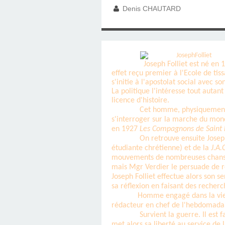
SAINT MARCEL (EUR
CE SAMEDI 12 JUIL
RÉALISÉES PAR M
AN APRÈS LA MOR
FRANCE DU 12 JU
LA MAISON DES
DIMANCHE 7 JUIN
MISSION DE FR
PRIVAS ANNÉE
MES RACIN
Denis CHAUTARD
PONTIGNY LE 12 JU
PÈRE MATERNEL,
JOSIMO TAVARES L
PONTIGNY (Y
OCTOBRE 2
8 AOÛT 20
EVREUX
1987 À SAINT SÉB
FERLAT EN 1
Joseph Folliet est né en 1
effet reçu premier à l'Ecole de ti
s'initie à l'apostolat social avec
TOCANTINS (BR
La politique l'intéresse tout autant
licence d'histoire.
Cet homme, physiquement im
s'interroger sur la marche du monde
en 1927
Les Compagnons de Saint 
On retrouve ensuite Josep
étudiante chrétienne) et de la
J.A.
mouvements de nombreuses chansons.
mais Mgr Verdier le persuade de re
Joseph Folliet effectue alors son se
sa réflexion en faisant des recherc
Homme engagé dans la vie d
rédacteur en chef de l'hebdomada
Survient la guerre. Il est 
met alors sa liberté au service de l