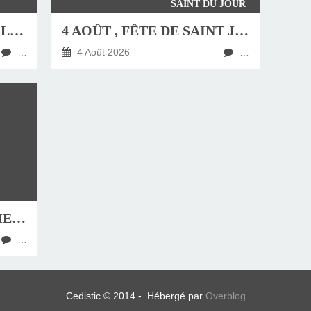
SAINT DU JOUR
JEUDI 6 AOÛT, FÊTE DE LA TRANSFIGURATION
4 AOÛT , FÊTE DE SAINT JEAN-MARIE VIANNEY, CURÉ D'ARS
…
4 Août 2026
…
HOMÉLIE DU DIMANCHE 9 AOÛT 2026
…
Cedistic © 2014 - Hébergé par
Overblog