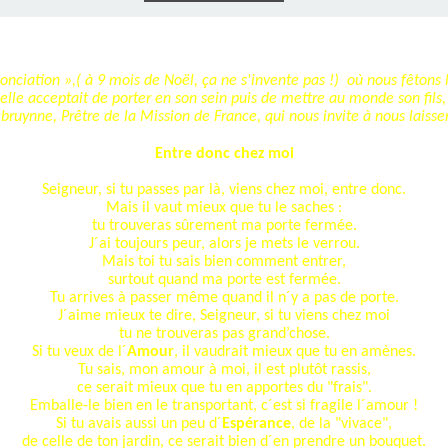
E), SAMEDI
LET 2025 À
ON GRAND
T DE DON
IN AU 19
 FRÈRES
 2015 À
ANCE À
S 1930
ES
ILLET 2025
 ETIENNE
E 11 MAI
ONNE)
015
15
nonciation »,( à 9 mois de Noël, ça ne s'invente pas !) où nous fêtons
 elle acceptait de porter en son sein puis de mettre au monde son fils
uynne, Prêtre de la Mission de France, qui nous invite à nous laisser
ASTIEN DE
918
Entre donc chez moi
ÉSIL)
Seigneur, si tu passes par là, viens chez moi, entre donc.
Mais il vaut mieux que tu le saches :
tu trouveras sûrement ma porte fermée.
J´ai toujours peur, alors je mets le verrou.
Mais toi tu sais bien comment entrer,
surtout quand ma porte est fermée.
Tu arrives à passer même quand il n´y a pas de porte.
J´aime mieux te dire, Seigneur, si tu viens chez moi
tu ne trouveras pas grand’chose.
Si tu veux de l´
Amour
, il vaudrait mieux que tu en amènes.
Tu sais, mon amour à moi, il est plutôt rassis,
ce serait mieux que tu en apportes du "frais".
Emballe-le bien en le transportant, c´est si fragile l´amour !
Si tu avais aussi un peu d´
Espérance
, de la "vivace",
de celle de ton jardin, ce serait bien d´en prendre un bouquet.