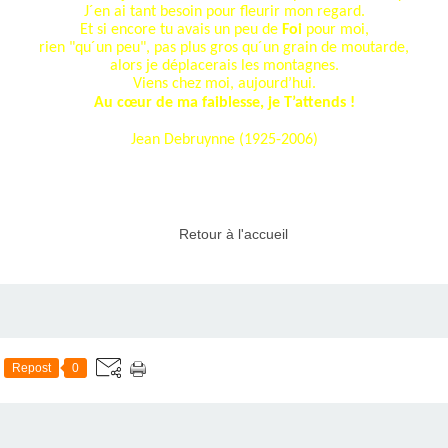
J´en ai tant besoin pour fleurir mon regard.
Et si encore tu avais un peu de
Foi
pour moi,
rien "qu´un peu", pas plus gros qu´un grain de moutarde,
alors je déplacerais les montagnes.
Viens chez moi, aujourd’hui.
Au cœur de ma faiblesse, je T’attends !
Jean Debruynne
(1925-2006)
Retour à l'accueil
Repost
0