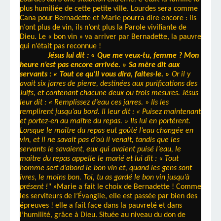
plus humiliée de cette petite ville. Lourdes sera comme
Cana pour Bernadette et Marie pourra dire encore : ils
n’ont plus de vin, ils n’ont plus la Parole vivifiante de
Dieu. Le « bon vin » va arriver par Bernadette, la pauvre
qui n’était pas reconnue !
Jésus lui dit : « Que me veux-tu, femme ? Mon
heure n’est pas encore arrivée. » Sa mère dit aux
servants : « Tout ce qu’il vous dira, faites-le. »
Or il y
avait six jarres de pierre, destinées aux purifications des
Juifs, et contenant chacune deux ou trois mesures. Jésus
leur dit : « Remplissez d’eau ces jarres. » Ils les
remplirent jusqu’au bord. Il leur dit : « Puisez maintenant
et portez-en au maître du repas. » Ils lui en portèrent.
Lorsque le maître du repas eut goûté l’eau changée en
vin, et il ne savait pas d’où il venait, tandis que les
servants le savaient, eux qui avaient puisé l’eau, le
maître du repas appelle le marié et lui dit : « Tout
homme sert d’abord le bon vin et, quand les gens sont
ivres, le moins bon. Toi, tu as gardé le bon vin jusqu’à
présent !" »
Marie a fait le choix de Bernadette ! Comme
les serviteurs de l’Évangile, elle est passée par bien des
épreuves ! elle a fait face dans la pauvreté et dans
l’humilité, grâce à Dieu. Située au niveau du don de