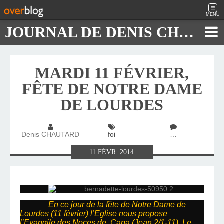
MENU
JOURNAL DE DENIS CHAUTARD
MARDI 11 FÉVRIER,
FÊTE DE NOTRE DAME
DE LOURDES
Denis CHAUTARD
foi
…
11
FÉVR.
2014
En ce jour de la fête de Notre Dame de
Lourdes (11 février) l’Eglise nous propose
l’Evangile des Noces de Cana (Jean 2/1-11). Le