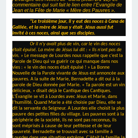
commentaire qui suit fait le lien entre l’Evangile de
Jean et la Fête de Marie « Mère des Pauvres ».
"Le troisième jour, il y eut des noces à Cana de
Galilée, et la mère de Jésus y était. Jésus aussi fut
invité à ces noces, ainsi que ses disciples.
Or il n’y avait plus de vin, car le vin des noces
était épuisé. La mère de Jésus lui dit : « Ils n’ont pas de
vin. »
Le message de Lourdes nous rappelle que c’est la
Parole de Dieu qui va guérir ce qui manque dans nos
vies : « le vin des noces était épuisé ! » La Bonne
Nouvelle de la Parole vivante de Jésus est annoncée aux
pauvres. A la suite de Marie, Bernadette a dit oui à la
parole de Dieu donnée par Marie. « Ta parole est un vin
délicieux, » disait déjà le Cantique des Cantiques.
L’Évangile se vit à Lourdes avec Jésus et Marie, dans
l’humilité. Quand Marie a été choisie par Dieu, elle se
dit la servante du Seigneur. A Lourdes elle choisit la plus
pauvre des petites filles du village. Les pauvres sont à la
périphérie de la société, ils ne sont pas reconnus, ils
sont méprisés à cause de leur petitesse et de leur
pauvreté. Bernadette se trouvait avec sa famille à
Lourdes dans une situation extrême. C’était la famille la