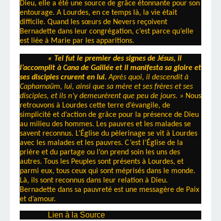
Dieu, elle a été une source de grâce étonnante pour son
entourage. A Lourdes, en ce temps là, la vie était
difficile. Quand les sœurs de Nevers reçoivent
Bernadette dans leur congrégation, c’est parce qu’elle
est liée à Marie par les apparitions.
« Tel fut le premier des signes de Jésus, il
l’accomplit à Cana de Galilée et il manifesta sa gloire et
ses disciples crurent en lui.
Après quoi, il descendit à
Capharnaüm, lui, ainsi que sa mère et ses frères et ses
disciples, et ils n’y demeurèrent que peu de jours. »
Nous
retrouvons à Lourdes cette terre d’évangile, de
simplicité et d’action de grâce pour la présence de Dieu
au milieu des hommes. Les pauvres et les malades se
savent reconnus. L’Église du pèlerinage se vit à Lourdes
avec les malades et les pauvres. C’est l’Église de la
prière et du partage ou l’on prend soin les uns des
autres. Tous les Peuples sont présents à Lourdes, et
parmi eux, tous ceux qui sont méprisés dans le monde.
Là, ils sont reconnus dans leur relation à Dieu.
Bernadette dans sa pauvreté est une messagère de Paix
et d’amour.
Lien à la Source