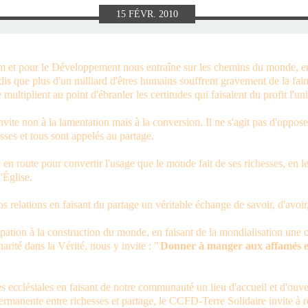
E), SAMEDI
LET 2025 À
ON GRAND
T DE DON
IN AU 19
 FRÈRES
 2015 À
ANCE À
S 1930
ES
15
FÉVR.
2010
ILLET 2025
 ETIENNE
E 11 MAI
ONNE)
015
15
 et pour le Développement nous entraîne sur les chemins du monde, ent
ndis que plus d'un milliard d'êtres humains souffrent gravement de la faim
ASTIEN DE
918
se multiplient au point d'ébranler les certitudes qui faisaient du profit l'u
nvite non à la lamentation mais à la conversion. Il ne s'agit pas d'oppos
ÉSIL)
sses et tous sont appelés au partage.
en route pour convertir l'usage que le monde fait de ses richesses, en 
'Église.
os relations en faisant du partage un véritable échange de savoir, d'avoir,
ipation à la construction du monde, en faisant de la mondialisation une
ité dans la Vérité, nous y invite : "
Donner à manger aux affamés es
s ecclésiales en faisant de notre communauté un lieu d'accueil et d'ouve
 permanente entre richesses et partage, le CCFD-Terre Solidaire invite à 