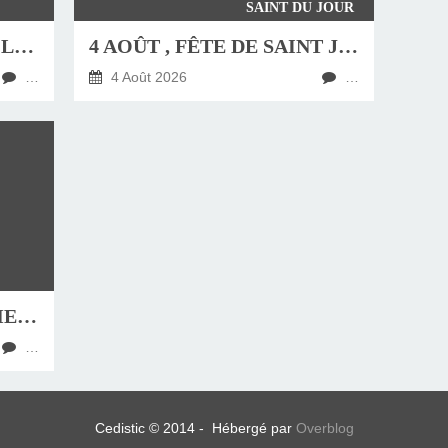
SAINT DU JOUR
JEUDI 6 AOÛT, FÊTE DE LA TRANSFIGURATION
4 AOÛT , FÊTE DE SAINT JEAN-MARIE VIANNEY, CURÉ D'ARS
…
4 Août 2026
…
HOMÉLIE DU DIMANCHE 9 AOÛT 2026
…
Cedistic © 2014 - Hébergé par
Overblog