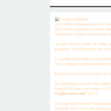
SAINT MARCEL (EUR
CE SAMEDI 12 JUIL
RÉALISÉES PAR M
AN APRÈS LA MOR
FRANCE DU 12 JU
LA MAISON DES
DIMANCHE 7 JUIN
MISSION DE FR
PRIVAS ANNÉE
MES RACIN
PONTIGNY LE 12 JU
PÈRE MATERNEL,
JOSIMO TAVARES L
PONTIGNY (Y
OCTOBRE 2
8 AOÛT 20
EVREUX
Le Comité Catholique contre la Faim
entre riches et pauvres se creuse ta
1987 À SAINT SÉB
FERLAT EN 1
financières, sociales et spirituelles 
Au cœur de ces réalités, le carême i
TOCANTINS (BR
partagent. Tous détiennent des riche
Le carême nous invite à nous mettre 
nous y engage la pensée sociale de l
En route pour convertir l'esprit de n
En route pour convertir notre partic
Benoît XVI dans l'encyclique La Char
l'Église universelle
" (§ 27).
En route pour convertir nos pratique
fraternité. Pour vivre cette tension