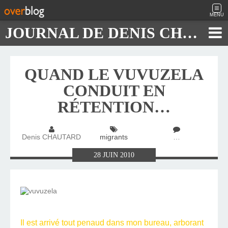
MENU
JOURNAL DE DENIS CHAUTARD
QUAND LE VUVUZELA
CONDUIT EN
RÉTENTION…
Denis CHAUTARD
migrants
…
28
JUIN
2010
I
l est arrivé tout penaud dans mon bureau, arborant