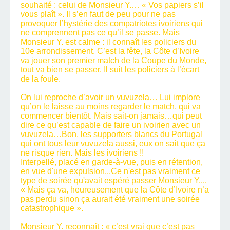
souhaité : celui de Monsieur Y.… « Vos papiers s’il
vous plaît ». Il s’en faut de peu pour ne pas
provoquer l’hystérie des compatriotes ivoiriens qui
ne comprennent pas ce qu’il se passe. Mais
Monsieur Y. est calme : il connaît les policiers du
10e arrondissement. C’est la fête, la Côte d’Ivoire
va jouer son premier match de la Coupe du Monde,
tout va bien se passer. Il suit les policiers à l’écart
de la foule.
On lui reproche d’avoir un vuvuzela… Lui implore
qu’on le laisse au moins regarder le match, qui va
commencer bientôt. Mais sait-on jamais…qui peut
dire ce qu’est capable de faire un ivoirien avec un
vuvuzela…Bon, les supporters blancs du Portugal
qui ont tous leur vuvuzela aussi, eux on sait que ça
ne risque rien. Mais les ivoiriens !!
Interpellé, placé en garde-à-vue, puis en rétention,
en vue d'une expulsion...Ce n'est pas vraiment ce
type de soirée qu'avait espéré passer Monsieur Y....
« Mais ça va, heureusement que la Côte d’Ivoire n’a
pas perdu sinon ça aurait été vraiment une soirée
catastrophique ».
Monsieur Y. reconnaît : « c’est vrai que c’est pas