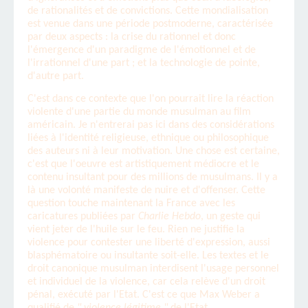
de rationalités et de convictions. Cette mondialisation
est venue dans une période postmoderne, caractérisée
par deux aspects : la crise du rationnel et donc
l'émergence d'un paradigme de l'émotionnel et de
l'irrationnel d'une part ; et la technologie de pointe,
d'autre part.
C'est dans ce contexte que l'on pourrait lire la réaction
violente d'une partie du monde musulman au film
américain. Je n'entrerai pas ici dans des considérations
liées à l'identité religieuse, ethnique ou philosophique
des auteurs ni à leur motivation. Une chose est certaine,
c'est que l'oeuvre est artistiquement médiocre et le
contenu insultant pour des millions de musulmans. Il y a
là une volonté manifeste de nuire et d'offenser. Cette
question touche maintenant la France avec les
caricatures publiées par
Charlie Hebdo
, un geste qui
vient jeter de l'huile sur le feu. Rien ne justifie la
violence pour contester une liberté d'expression, aussi
blasphématoire ou insultante soit-elle. Les textes et le
droit canonique musulman interdisent l'usage personnel
et individuel de la violence, car cela relève d'un droit
pénal, exécuté par l'Etat. C'est ce que Max Weber a
qualifié de
" violence légitime "
de l'Etat.