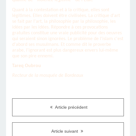
Quant à la contestation et à la critique, elles sont
légitimes. Elles doivent être civilisées. La critique d'art
se fait par l'art, la philosophie par la philosophie, les
idées par les idées. Répondre à ces provocations
gratuites constitue une vraie publicité pour des oeuvres
qui seraient sinon ignorées. Le problème de l'islam c'est
d'abord ses musulmans. Et comme dit le proverbe
arabe, l'ignorant est plus dangereux envers lui-même
que son pire ennemi.
Tareq Oubrou
Recteur de la mosquée de Bordeaux
Article précédent
Article suivant