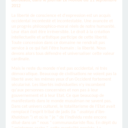
Bordeaux, dans le journal Le Monde du 21 septembre
2012
La liberté de conscience et d'expression est un acquis
occidental incontesté et incontestable. Une avancée et
un progrès philosophico-moral réels de notre humanité.
Leur élan doit être irréversible. Le droit à la création
intellectuelle et artistique participe de cette liberté.
Toute concession dans ce domaine ne rendrait pas
service à ce qui fait l'être humain : la liberté. Nous
devons alors tous défendre et universaliser cette valeur
cardinale.
Mais le reste du monde n'est pas occidental, ni très
démocratique. Beaucoup de civilisations ne voient pas la
liberté avec les mêmes yeux d'un Occident fortement
sécularisé. Les libertés individuelles n'y incombent
qu'aux personnes concernées et non pas à leur
gouvernement et à leur Etat. Ce que beaucoup de
manifestants dans le monde musulman ne savent pas.
Dans cet univers culturel, le totalitarisme de l'Etat avait
remplacé l'esprit tribal de jadis (la
" asabiya d'Ibn-
Khaldoun
") et où le " je " de l'individu reste encore
dilué dans un " nous " communautariste flou. En dépit du