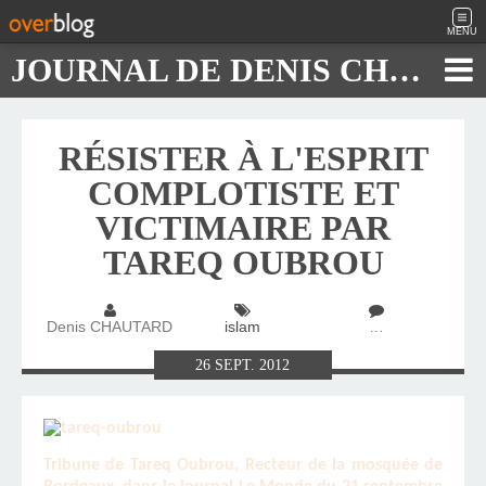
MENU
JOURNAL DE DENIS CHAUTARD
RÉSISTER À L'ESPRIT
COMPLOTISTE ET
VICTIMAIRE PAR
TAREQ OUBROU
Denis CHAUTARD
islam
…
26
SEPT.
2012
Tribune de Tareq Oubrou, Recteur de la mosquée de