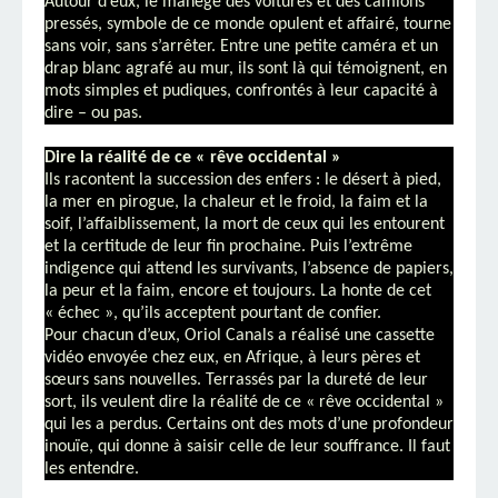
Autour d’eux, le manège des voitures et des camions
pressés, symbole de ce monde opulent et affairé, tourne
sans voir, sans s’arrêter. Entre une petite caméra et un
drap blanc agrafé au mur, ils sont là qui témoignent, en
mots simples et pudiques, confrontés à leur capacité à
dire – ou pas.
Dire la réalité de ce « rêve occidental »
Ils racontent la succession des enfers : le désert à pied,
la mer en pirogue, la chaleur et le froid, la faim et la
soif, l’affaiblissement, la mort de ceux qui les entourent
et la certitude de leur fin prochaine. Puis l’extrême
indigence qui attend les survivants, l’absence de papiers,
la peur et la faim, encore et toujours. La honte de cet
« échec », qu’ils acceptent pourtant de confier.
Pour chacun d’eux, Oriol Canals a réalisé une cassette
vidéo envoyée chez eux, en Afrique, à leurs pères et
sœurs sans nouvelles. Terrassés par la dureté de leur
sort, ils veulent dire la réalité de ce « rêve occidental »
qui les a perdus. Certains ont des mots d’une profondeur
inouïe, qui donne à saisir celle de leur souffrance. Il faut
les entendre.