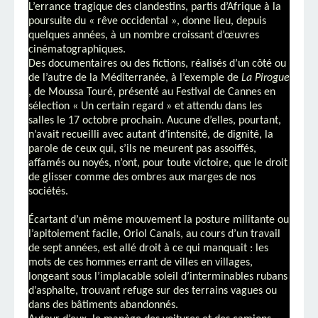
L’errance tragique des clandestins, partis d’Afrique à la
poursuite du « rêve occidental », donne lieu, depuis
quelques années, à un nombre croissant d’œuvres
cinématographiques.
Des documentaires ou des fictions, réalisés d’un côté ou
de l’autre de la Méditerranée, à l’exemple de
La Pirogue
, de Moussa Touré, présenté au Festival de Cannes en
sélection « Un certain regard » et attendu dans les
salles le 17 octobre prochain. Aucune d’elles, pourtant,
n’avait recueilli avec autant d’intensité, de dignité, la
parole de ceux qui, s’ils ne meurent pas assoiffés,
affamés ou noyés, n’ont, pour toute victoire, que le droit
de glisser comme des ombres aux marges de nos
sociétés.
Écartant d’un même mouvement la posture militante ou
l’apitoiement facile, Oriol Canals, au cours d’un travail
de sept années, est allé droit à ce qui manquait : les
mots de ces hommes errant de villes en villages,
longeant sous l’implacable soleil d’interminables rubans
d’asphalte, trouvant refuge sur des terrains vagues ou
dans des bâtiments abandonnés.