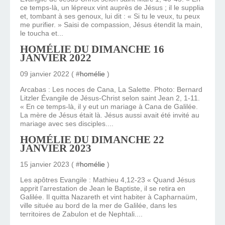
ce temps-là, un lépreux vint auprès de Jésus ; il le supplia
et, tombant à ses genoux, lui dit : « Si tu le veux, tu peux
me purifier. » Saisi de compassion, Jésus étendit la main,
le toucha et...
HOMÉLIE DU DIMANCHE 16
JANVIER 2022
09 janvier 2022 ( #
homélie
)
Arcabas : Les noces de Cana, La Salette. Photo: Bernard
Litzler Évangile de Jésus-Christ selon saint Jean 2, 1-11.
« En ce temps-là, il y eut un mariage à Cana de Galilée.
La mère de Jésus était là. Jésus aussi avait été invité au
mariage avec ses disciples....
HOMÉLIE DU DIMANCHE 22
JANVIER 2023
15 janvier 2023 ( #
homélie
)
Les apôtres Evangile : Mathieu 4,12-23 « Quand Jésus
apprit l’arrestation de Jean le Baptiste, il se retira en
Galilée. Il quitta Nazareth et vint habiter à Capharnaüm,
ville située au bord de la mer de Galilée, dans les
territoires de Zabulon et de Nephtali....