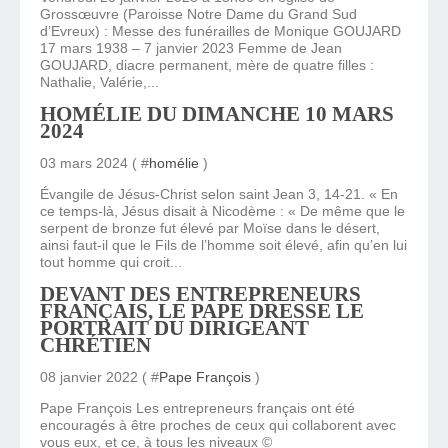
Grossœuvre (Paroisse Notre Dame du Grand Sud
d’Evreux) : Messe des funérailles de Monique GOUJARD
17 mars 1938 – 7 janvier 2023 Femme de Jean
GOUJARD, diacre permanent, mère de quatre filles :
Nathalie, Valérie,...
HOMÉLIE DU DIMANCHE 10 MARS
2024
03 mars 2024 ( #
homélie
)
Évangile de Jésus-Christ selon saint Jean 3, 14-21. « En
ce temps-là, Jésus disait à Nicodème : « De même que le
serpent de bronze fut élevé par Moïse dans le désert,
ainsi faut-il que le Fils de l’homme soit élevé, afin qu’en lui
tout homme qui croit...
DEVANT DES ENTREPRENEURS
FRANÇAIS, LE PAPE DRESSE LE
PORTRAIT DU DIRIGEANT
CHRÉTIEN
08 janvier 2022 ( #
Pape François
)
Pape François Les entrepreneurs français ont été
encouragés à être proches de ceux qui collaborent avec
vous eux, et ce, à tous les niveaux ©