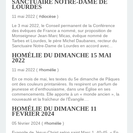
SANCTUAIRE NOTRE-DAME DE
LOURDES
11 mai 2022 ( #
diocèse
)
Le 3 mai 2022, le Conseil permanent de la Conférence
des évêques de France a nommé, sur proposition de
Monseigneur Jean-Marc Micas, évêque nommé de
Tarbes et Lourdes, le père Michel Daubanes, recteur du
Sanctuaire Notre-Dame de Lourdes en accord avec...
HOMÉLIE DU DIMANCHE 15 MAI
2022
11 mai 2022 ( #
homélie
)
En ce mois de mai, les textes du 5e dimanche de Pâques
ont des couleurs printanières. Ils respirent un parfum de
jeunesse et d’enthousiasme, dans une Église en ses
commencements. Elle apporte à un « monde ancien », la
nouveauté et la fraîcheur de l’Évangile....
HOMÉLIE DU DIMANCHE 11
FÉVRIER 2024
05 février 2024 ( #
homélie
)
Evangile de Jésus-Christ selon saint Marc 1, 40-45. « En