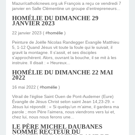
Mazur/catholicnews.org.uk François a reçu ce vendredi 7
janvier en Salle Clémentine un groupe d’entrepreneurs...
HOMÉLIE DU DIMANCHE 29
JANVIER 2023
22 janvier 2023 ( #
homélie
)
Peinture de Joëlle Nicolas Randegger Evangile Matthieu
5, 1-12 Quand Jésus vit toute la foule qui le suivait, il
gravit la montagne. Il s'assit, et ses disciples
s'approchèrent. Alors, ouvrant la bouche, il se mit à les
instruire. Il disait : « Heureux...
HOMÉLIE DU DIMANCHE 22 MAI
2022
16 mai 2022 ( #
homélie
)
Vitrail de l'église Saint Ouen de Pont-Audemer (Eure)
Évangile de Jésus Christ selon saint Jean 14,23-29. «
Jésus lui répondit : « Si quelqu’un m’aime, il gardera ma
parole ; mon Père l’aimera, nous viendrons vers lui et,
chez lui, nous nous ferons une...
LE PÈRE MICHEL DAUBANES
NOMMÉ RECTEUR DU