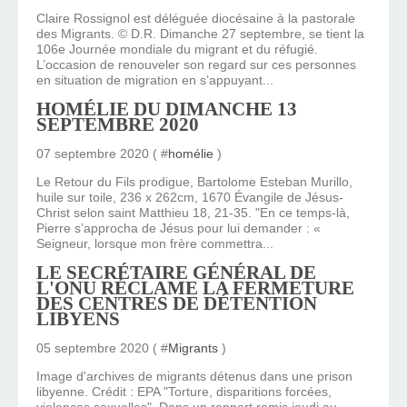
Claire Rossignol est déléguée diocésaine à la pastorale
des Migrants. © D.R. Dimanche 27 septembre, se tient la
106e Journée mondiale du migrant et du réfugié.
L’occasion de renouveler son regard sur ces personnes
en situation de migration en s’appuyant...
HOMÉLIE DU DIMANCHE 13
SEPTEMBRE 2020
07 septembre 2020 ( #
homélie
)
Le Retour du Fils prodigue, Bartolome Esteban Murillo,
huile sur toile, 236 x 262cm, 1670 Évangile de Jésus-
Christ selon saint Matthieu 18, 21-35. "En ce temps-là,
Pierre s’approcha de Jésus pour lui demander : «
Seigneur, lorsque mon frère commettra...
LE SECRÉTAIRE GÉNÉRAL DE
L'ONU RÉCLAME LA FERMETURE
DES CENTRES DE DÉTENTION
LIBYENS
05 septembre 2020 ( #
Migrants
)
Image d'archives de migrants détenus dans une prison
libyenne. Crédit : EPA "Torture, disparitions forcées,