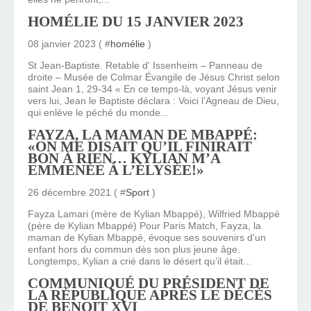
HOMÉLIE DU 15 JANVIER 2023
08 janvier 2023 ( #
homélie
)
St Jean-Baptiste. Retable d' Issenheim – Panneau de
droite – Musée de Colmar Évangile de Jésus Christ selon
saint Jean 1, 29-34 « En ce temps-là, voyant Jésus venir
vers lui, Jean le Baptiste déclara : Voici l’Agneau de Dieu,
qui enlève le péché du monde...
FAYZA, LA MAMAN DE MBAPPÉ:
«ON ME DISAIT QU’IL FINIRAIT
BON À RIEN… KYLIAN M’A
EMMENÉE À L’ÉLYSÉE!»
26 décembre 2021 ( #
Sport
)
Fayza Lamari (mère de Kylian Mbappé), Wilfried Mbappé
(père de Kylian Mbappé) Pour Paris Match, Fayza, la
maman de Kylian Mbappé, évoque ses souvenirs d'un
enfant hors du commun dès son plus jeune âge.
Longtemps, Kylian a crié dans le désert qu’il était...
COMMUNIQUÉ DU PRÉSIDENT DE
LA RÉPUBLIQUE APRÈS LE DÉCÈS
DE BENOIT XVI