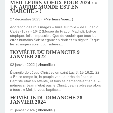
MEILLEURS VOEUX POUR 2024 : «
UN AUTRE MONDE EST EN
MARCHE » !
27 décembre 2023 ( #
Meilleurs Voeux
)
Adoration des rois mages – huile sur toile – de Eugenio
Cajés -1577 - 1642 (Musée du Prado, Madrid). Est-ce
utopique, folie, impossible Que de vouloir que tous les
êtres humains Soient égaux en droit et en dignité Et que
les étrangers soient considérés...
HOMÉLIE DU DIMANCHE 9
JANVIER 2022
02 janvier 2022 ( #
homélie
)
Évangile de Jésus-Christ selon saint Luc 3, 15-16.21-22.
« En ce temps-là, le peuple venu auprès de Jean le
Baptiste était en attente, et tous se demandaient en eux-
mêmes si Jean n’était pas le Christ. Jean s’adressa alors
à tous : « Moi, je vous baptise...
HOMÉLIE DU DIMANCHE 28
JANVIER 2024
21 janvier 2024 ( #
homélie
)