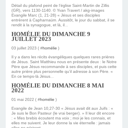
Détail du plafond peint de l’église Saint-Martin de Zillis
(GR), vers 1130-1140. © Yvan Travert / akg-images
Evangile Marc (1, 21-28) « Jésus et ses disciples
entrèrent à Capharnaüm. Aussitôt, le jour du sabbat, il se
rendit à la synagogue, et là, il...
HOMÉLIE DU DIMANCHE 9
JUILLET 2023
03 juillet 2023 ( #
homélie
)
Il y a dans les récits évangéliques quelques rares prières
de Jésus. Saint Matthieu nous en présente deux : le Notre
Père que Jésus recommande à ses disciples, et puis cette
autre prière plus personnelle qu’il adresse à son Père. «
En ce temps-là Jésus...
HOMÉLIE DU DIMANCHE 8 MAI
2022
01 mai 2022 ( #
homélie
)
Evangile de Jean 10,27-30 « Jésus avait dit aux Juifs : «
Je suis le Bon Pasteur (le vrai berger). » Il leur dit encore
: « Mes brebis écoutent ma voix ; moi je les connais, et
elles me suivent. Je leur donne la vie éternelle : jamais
elles ne périront,...