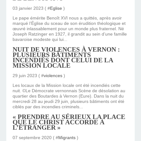
03 janvier 2023 ( #
Eglise
)
Le pape émérite Benoît XVI nous a quittés, après avoir
marqué l’Église du sceau de son érudition théologique et
œuvré inlassablement pour un monde plus fraternel. Né
Joseph Ratzinger en 1927, il grandit au sein d’une famille
bavaroise modeste qui lui...
NUIT DE VIOLENCES À VERNON :
PLUSIEURS BÂTIMENTS
INCENDIÉS DONT CELUI DE LA
MISSION LOCALE
29 juin 2023 ( #
violences
)
Les locaux de la Mission locale ont été incendiés cette
nuit. ©Le Démocrate vernonnais Scène de désolation au
quartier des Boutardes à Vernon (Eure). Dans la nuit du
mercredi 28 au jeudi 29 juin, plusieurs bâtiments ont été
ciblés par des incendies criminels...
« PRENDRE AU SÉRIEUX LA PLACE
QUE LE CHRIST ACCORDE À
L’ÉTRANGER »
07 septembre 2020 ( #
Migrants
)