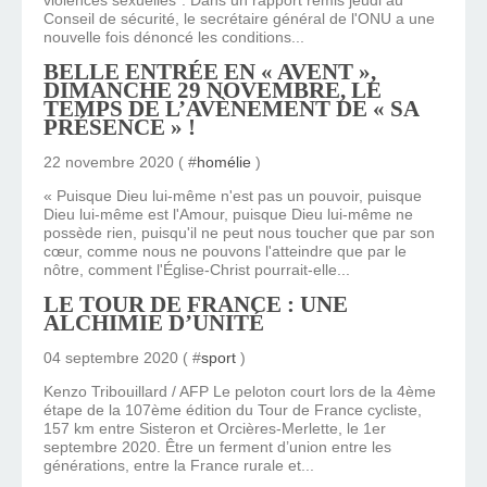
violences sexuelles". Dans un rapport remis jeudi au
Conseil de sécurité, le secrétaire général de l'ONU a une
nouvelle fois dénoncé les conditions...
BELLE ENTRÉE EN « AVENT »,
DIMANCHE 29 NOVEMBRE, LE
TEMPS DE L’AVÈNEMENT DE « SA
PRÉSENCE » !
22 novembre 2020 ( #
homélie
)
« Puisque Dieu lui-même n'est pas un pouvoir, puisque
Dieu lui-même est l'Amour, puisque Dieu lui-même ne
possède rien, puisqu'il ne peut nous toucher que par son
cœur, comme nous ne pouvons l'atteindre que par le
nôtre, comment l'Église-Christ pourrait-elle...
LE TOUR DE FRANCE : UNE
ALCHIMIE D’UNITÉ
04 septembre 2020 ( #
sport
)
Kenzo Tribouillard / AFP Le peloton court lors de la 4ème
étape de la 107ème édition du Tour de France cycliste,
157 km entre Sisteron et Orcières-Merlette, le 1er
septembre 2020. Être un ferment d’union entre les
générations, entre la France rurale et...