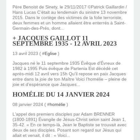
Père Benoist de Sinety, le 29/11/2017 ©Patrick Gaillardin /
Hans Lucas C’était au lendemain du sinistre 13 novembre
2015. Dans le cortège des victimes de la folie terroriste,
deux femmes et un homme allaient être enterrés à Saint-
Germain-des-Prés, dont...
+ JACQUES GAILLOT 11
SEPTEMBRE 1935 - 12 AVRIL 2023
13 avril 2023 ( #
Eglise
)
Jacques né le 11 septembre 1935 Évêque d'Évreux de
1982 à 1995 Puis évêque de Partenia Est décédé cet
après-midi 12 avril vers 15h Qu'il repose en paix Jacques
entre dans la joie de ton Maître Voici l’homélie – pleine de
joie et d’espérance que Jacques...
HOMÉLIE DU 14 JANVIER 2024
08 janvier 2024 ( #
homélie
)
L'appel des premiers disciples par Adam BRENNER
(1800-1891) Évangile de Jésus-Christ selon saint Jean 1,
35-42. « En ce temps-là, Jean le Baptiste se trouvait avec
deux de ses disciples. Posant son regard sur Jésus qui
allait et venait, il dit : « Voici...