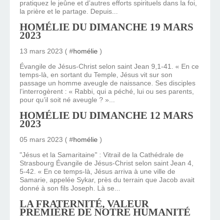
pratiquez le jeûne et d’autres efforts spirituels dans la foi,
la prière et le partage. Depuis...
HOMÉLIE DU DIMANCHE 19 MARS
2023
13 mars 2023 ( #
homélie
)
Évangile de Jésus-Christ selon saint Jean 9,1-41. « En ce
temps-là, en sortant du Temple, Jésus vit sur son
passage un homme aveugle de naissance. Ses disciples
l’interrogèrent : « Rabbi, qui a péché, lui ou ses parents,
pour qu’il soit né aveugle ? »...
HOMÉLIE DU DIMANCHE 12 MARS
2023
05 mars 2023 ( #
homélie
)
"Jésus et la Samaritaine" : Vitrail de la Cathédrale de
Strasbourg Évangile de Jésus-Christ selon saint Jean 4,
5-42. « En ce temps-là, Jésus arriva à une ville de
Samarie, appelée Sykar, près du terrain que Jacob avait
donné à son fils Joseph. Là se...
LA FRATERNITÉ, VALEUR
PREMIÈRE DE NOTRE HUMANITÉ