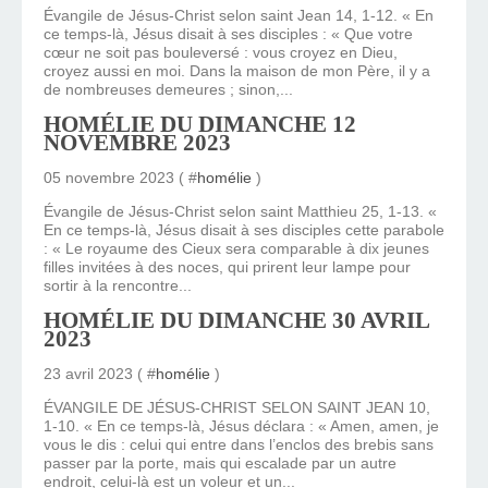
Évangile de Jésus-Christ selon saint Jean 14, 1-12. « En
ce temps-là, Jésus disait à ses disciples : « Que votre
cœur ne soit pas bouleversé : vous croyez en Dieu,
croyez aussi en moi. Dans la maison de mon Père, il y a
de nombreuses demeures ; sinon,...
HOMÉLIE DU DIMANCHE 12
NOVEMBRE 2023
05 novembre 2023 ( #
homélie
)
Évangile de Jésus-Christ selon saint Matthieu 25, 1-13. «
En ce temps-là, Jésus disait à ses disciples cette parabole
: « Le royaume des Cieux sera comparable à dix jeunes
filles invitées à des noces, qui prirent leur lampe pour
sortir à la rencontre...
HOMÉLIE DU DIMANCHE 30 AVRIL
2023
23 avril 2023 ( #
homélie
)
ÉVANGILE DE JÉSUS-CHRIST SELON SAINT JEAN 10,
1-10. « En ce temps-là, Jésus déclara : « Amen, amen, je
vous le dis : celui qui entre dans l’enclos des brebis sans
passer par la porte, mais qui escalade par un autre
endroit, celui-là est un voleur et un...