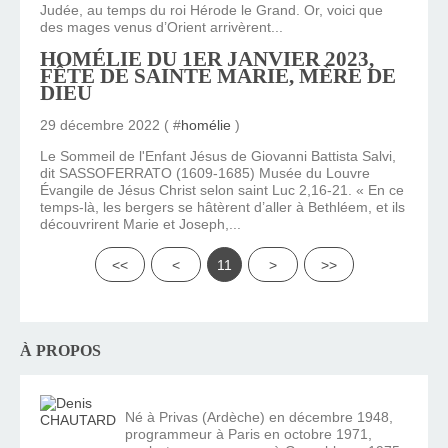
Judée, au temps du roi Hérode le Grand. Or, voici que
des mages venus d’Orient arrivèrent...
HOMÉLIE DU 1ER JANVIER 2023,
FÊTE DE SAINTE MARIE, MÈRE DE
DIEU
29 décembre 2022 ( #
homélie
)
Le Sommeil de l'Enfant Jésus de Giovanni Battista Salvi,
dit SASSOFERRATO (1609-1685) Musée du Louvre
Évangile de Jésus Christ selon saint Luc 2,16-21. « En ce
temps-là, les bergers se hâtèrent d’aller à Bethléem, et ils
découvrirent Marie et Joseph,...
<<
<
11
>
>>
À PROPOS
Né à Privas (Ardèche) en décembre 1948,
programmeur à Paris en octobre 1971,