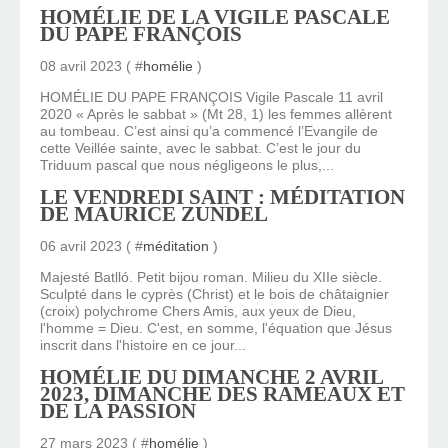
HOMÉLIE DE LA VIGILE PASCALE
DU PAPE FRANÇOIS
08 avril 2023 ( #
homélie
)
HOMÉLIE DU PAPE FRANÇOIS Vigile Pascale 11 avril
2020 « Après le sabbat » (Mt 28, 1) les femmes allèrent
au tombeau. C’est ainsi qu’a commencé l’Evangile de
cette Veillée sainte, avec le sabbat. C’est le jour du
Triduum pascal que nous négligeons le plus,...
LE VENDREDI SAINT : MÉDITATION
DE MAURICE ZUNDEL
06 avril 2023 ( #
méditation
)
Majesté Batlló. Petit bijou roman. Milieu du XIIe siècle.
Sculpté dans le cyprès (Christ) et le bois de châtaignier
(croix) polychrome Chers Amis, aux yeux de Dieu,
l'homme = Dieu. C'est, en somme, l'équation que Jésus
inscrit dans l'histoire en ce jour...
HOMÉLIE DU DIMANCHE 2 AVRIL
2023, DIMANCHE DES RAMEAUX ET
DE LA PASSION
27 mars 2023 ( #
homélie
)