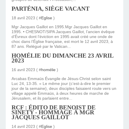
PARTÉNIA, SIÈGE VACANT
18 avril 2023 ( #
Eglise
)
Mgr Jacques Gaillot en 1995.Mgr Jacques Gaillot en
1995. • CHESNOT/SIPA Jacques Gaillot, l’ancien évêque
d’Évreux dont l’éviction en 1995 avait créé une onde de
choc dans l’Église française, est mort le 12 avril 2023, à
87 ans. Relégué par le Vatican...
HOMÉLIE DU DIMANCHE 23 AVRIL
2023
16 avril 2023 ( #
homélie
)
Arcabas Emmaüs Évangile de Jésus-Christ selon saint
Luc 24, 13-35. « Le même jour (c’est-à-dire le premier
jour de la semaine), deux disciples faisaient route vers un
village appelé Emmaüs, à deux heures de marche de
Jérusalem, et ils parlaient entre...
RCF : ÉDITO DE BENOIST DE
SINETY - HOMMAGE À MGR
JACQUES GAILLOT
14 avril 2023 ( #
Eglise
)