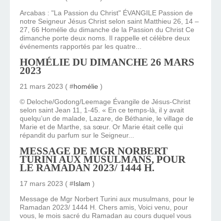
Arcabas : "La Passion du Christ" ÉVANGILE Passion de
notre Seigneur Jésus Christ selon saint Matthieu 26, 14 –
27, 66 Homélie du dimanche de la Passion du Christ Ce
dimanche porte deux noms. Il rappelle et célèbre deux
événements rapportés par les quatre...
HOMÉLIE DU DIMANCHE 26 MARS
2023
21 mars 2023 ( #
homélie
)
© Deloche/Godong/Leemage Évangile de Jésus-Christ
selon saint Jean 11, 1-45. « En ce temps-là, il y avait
quelqu’un de malade, Lazare, de Béthanie, le village de
Marie et de Marthe, sa sœur. Or Marie était celle qui
répandit du parfum sur le Seigneur...
MESSAGE DE MGR NORBERT
TURINI AUX MUSULMANS, POUR
LE RAMADAN 2023/ 1444 H.
17 mars 2023 ( #
Islam
)
Message de Mgr Norbert Turini aux musulmans, pour le
Ramadan 2023/ 1444 H. Chers amis, Voici venu, pour
vous, le mois sacré du Ramadan au cours duquel vous