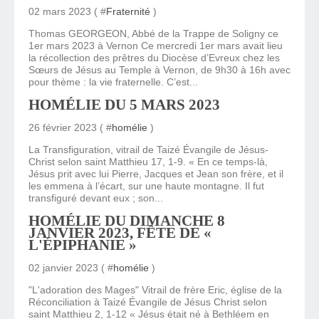
02 mars 2023 ( #
Fraternité
)
Thomas GEORGEON, Abbé de la Trappe de Soligny ce
1er mars 2023 à Vernon Ce mercredi 1er mars avait lieu
la récollection des prêtres du Diocèse d’Evreux chez les
Sœurs de Jésus au Temple à Vernon, de 9h30 à 16h avec
pour thème : la vie fraternelle. C’est...
HOMÉLIE DU 5 MARS 2023
26 février 2023 ( #
homélie
)
La Transfiguration, vitrail de Taizé Évangile de Jésus-
Christ selon saint Matthieu 17, 1-9. « En ce temps-là,
Jésus prit avec lui Pierre, Jacques et Jean son frère, et il
les emmena à l’écart, sur une haute montagne. Il fut
transfiguré devant eux ; son...
HOMÉLIE DU DIMANCHE 8
JANVIER 2023, FÊTE DE «
L'ÉPIPHANIE »
02 janvier 2023 ( #
homélie
)
"L'adoration des Mages" Vitrail de frère Eric, église de la
Réconciliation à Taizé Évangile de Jésus Christ selon
saint Matthieu 2, 1-12 « Jésus était né à Bethléem en