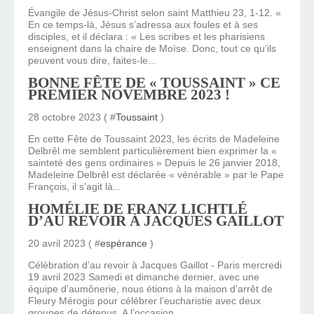
Évangile de Jésus-Christ selon saint Matthieu 23, 1-12. «
En ce temps-là, Jésus s’adressa aux foules et à ses
disciples, et il déclara : « Les scribes et les pharisiens
enseignent dans la chaire de Moïse. Donc, tout ce qu’ils
peuvent vous dire, faites-le...
BONNE FÊTE DE « TOUSSAINT » CE
PREMIER NOVEMBRE 2023 !
28 octobre 2023 ( #
Toussaint
)
En cette Fête de Toussaint 2023, les écrits de Madeleine
Delbrêl me semblent particulièrement bien exprimer la «
sainteté des gens ordinaires » Depuis le 26 janvier 2018,
Madeleine Delbrêl est déclarée « vénérable » par le Pape
François, il s'agit là...
HOMÉLIE DE FRANZ LICHTLÉ
D’AU REVOIR À JACQUES GAILLOT
20 avril 2023 ( #
espérance
)
Célébration d’au revoir à Jacques Gaillot - Paris mercredi
19 avril 2023 Samedi et dimanche dernier, avec une
équipe d’aumônerie, nous étions à la maison d’arrêt de
Fleury Mérogis pour célébrer l’eucharistie avec deux
groupes de détenus. A l’occasion,...