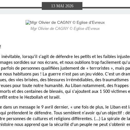
E), SAMEDI
LET 2025 À
ON GRAND
T DE DON
IN AU 19
 FRÈRES
 2015 À
ANCE À
S 1930
ES
13
MAI
2026
ILLET 2025
 ETIENNE
E 11 MAI
ONNE)
015
15
Mgr Olivier de CAGNY © Eglise d'Evreux
ASTIEN DE
918
!
ÉSIL)
inévitable, lorsqu'il s'agit de défendre les petits et les faibles inju
images sordides sur nos écrans, et nous oublions trop facilement qu'
arfois de personnes qualifiées justement de « terroristes », mais par
 nous habituons pas ! La guerre n'est pas un jeu vidéo. C'est un drame
gues, des vies brisées, des blessures irrémédiables, des traumatismes 
reuses pour toute notre humanité. Au Liban notamment, des frappes o
 morts et des centaines de blessés, qui s'ajoutent aux 1 500 victimes 
flit entre le Hezbollah et Israël.
 dans un message le 9 avril dernier, « une fois de plus, le
Liban est 
 qui prétendent le
défendre. Tous semblent n'avoir qu'un objectif : dé
entre personnes de
cultures et religions différentes. (...) La spirale de l
'histoire nous apprend que la sécurité d'un peuple ne peut s'obtenir e