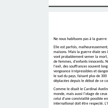
SAINT MARCEL (EUR
CE SAMEDI 12 JUIL
RÉALISÉES PAR M
AN APRÈS LA MOR
FRANCE DU 12 JU
LA MAISON DES
DIMANCHE 7 JUIN
MISSION DE FR
PRIVAS ANNÉE
MES RACIN
PONTIGNY LE 12 JU
PÈRE MATERNEL,
JOSIMO TAVARES L
PONTIGNY (Y
OCTOBRE 2
8 AOÛT 20
EVREUX
1987 À SAINT SÉB
FERLAT EN 1
N
e nous habituons pas à la guerre 
TOCANTINS (BR
Elle est parfois, malheureusement, 
maisons. Mais la guerre étale ses 
vont probablement semer la mort, p
de femmes, d'enfants innocents. Ne
l'exil, des souffrances souvent lon
vengeance irrépressibles et dange
le sud du pays, faisant plus de 300
déplacées depuis le début de ce con
Comme le disait le Cardinal Aveline
monde, mais aussi l'otage de ceux
celui d'une convivialité possible 
international doit être respecté. L