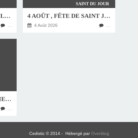
SAINT DU JOUR
JEUDI 6 AOÛT, FÊTE DE LA TRANSFIGURATION
4 AOÛT , FÊTE DE SAINT JEAN-MARIE VIANNEY, CURÉ D'ARS
…
4 Août 2026
…
HOMÉLIE DU DIMANCHE 9 AOÛT 2026
…
Cedistic © 2014 - Hébergé par
Overblog