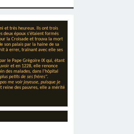
 et très heureux. Ils ont trois
Les deux époux s'étaient formés
pour la Croisade et trouva la mort
e son palais par la haine de sa
t à errer, traînant avec elle ses
par le Pape Grégoire IX qui, étant
uvoir et en 1228, elle renonce
in des malades, dans l'hôpital
plus petits de ses frères"
.
l pas me voir joyeuse, puisque je
t reine des pauvres, elle a mérité