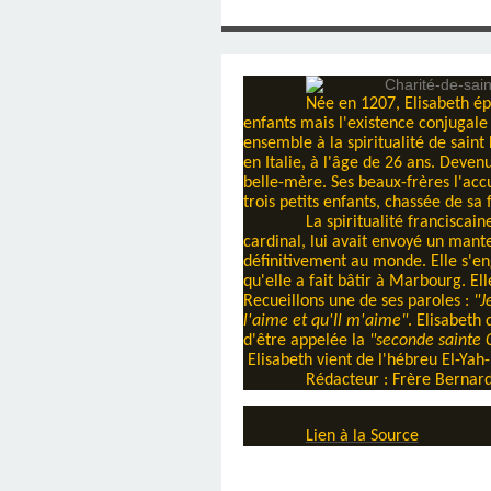
SAINT MARCEL (EUR
CE SAMEDI 12 JUIL
RÉALISÉES PAR M
AN APRÈS LA MOR
FRANCE DU 12 JU
LA MAISON DES
DIMANCHE 7 JUIN
MISSION DE FR
PRIVAS ANNÉE
MES RACIN
PONTIGNY LE 12 JU
PÈRE MATERNEL,
JOSIMO TAVARES L
PONTIGNY (Y
OCTOBRE 2
8 AOÛT 20
EVREUX
Née en 1207, Elisabeth épo
enfants mais l'existence conjugale 
1987 À SAINT SÉB
FERLAT EN 1
ensemble à la spiritualité de saint 
en Italie, à l'âge de 26 ans. Deven
belle-mère. Ses beaux-frères l'accu
TOCANTINS (BR
trois petits enfants, chassée de sa
La spiritualité franciscai
cardinal, lui avait envoyé un mant
définitivement au monde. Elle s'en
qu'elle a fait bâtir à Marbourg. El
Recueillons une de ses paroles :
"J
l'aime et qu'Il m'aime"
. Elisabeth
d'être appelée la
"seconde sainte C
Elisabeth vient de l'hébreu El-Yah-
Rédacteur : Frère Bernar
Lien à la Source