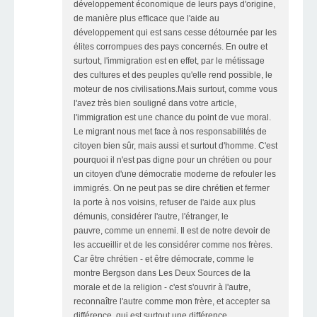
développement économique de leurs pays d'origine,
de manière plus efficace que l'aide au
développement qui est sans cesse détournée par les
élites corrompues des pays concernés. En outre et
surtout, l'immigration est en effet, par le métissage
des cultures et des peuples qu'elle rend possible, le
moteur de nos civilisations.Mais surtout, comme vous
l'avez très bien souligné dans votre article,
l'immigration est une chance du point de vue moral.
Le migrant nous met face à nos responsabilités de
citoyen bien sûr, mais aussi et surtout d'homme. C'est
pourquoi il n'est pas digne pour un chrétien ou pour
un citoyen d'une démocratie moderne de refouler les
immigrés. On ne peut pas se dire chrétien et fermer
la porte à nos voisins, refuser de l'aide aux plus
démunis, considérer l'autre, l'étranger, le
pauvre, comme un ennemi. Il est de notre devoir de
les accueillir et de les considérer comme nos frères.
Car être chrétien - et être démocrate, comme le
montre Bergson dans Les Deux Sources de la
morale et de la religion - c'est s'ouvrir à l'autre,
reconnaître l'autre comme mon frère, et accepter sa
différence, qui est surtout une différence