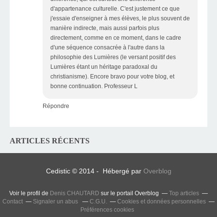
d'appartenance culturelle. C'est justement ce que
j'essaie d'enseigner à mes élèves, le plus souvent de
manière indirecte, mais aussi parfois plus
directement, comme en ce moment, dans le cadre
d'une séquence consacrée à l'autre dans la
philosophie des Lumières (le versant positif des
Lumières étant un héritage paradoxal du
christianisme). Encore bravo pour votre blog, et
bonne continuation. Professeur L
Répondre
ARTICLES RÉCENTS
Cedistic © 2014 - Hébergé par
Overblog
Voir le profil de
Denis CHAUTARD
sur le portail Overblog
Top articles
Contact
Signaler un abus
C.G.U.
Cookies et données personnelles
Préférences cookies