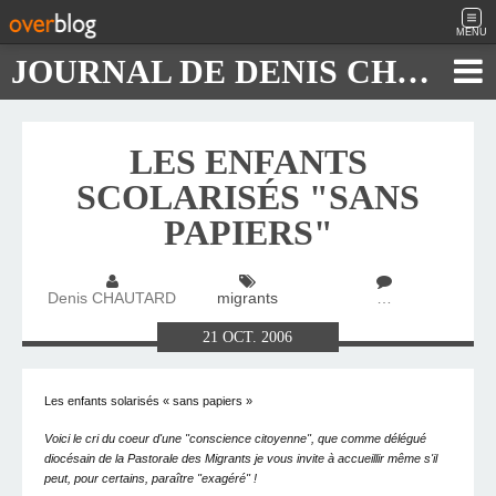
MENU
JOURNAL DE DENIS CHAUTARD
LES ENFANTS
SCOLARISÉS "SANS
PAPIERS"
Denis CHAUTARD
migrants
…
21
OCT.
2006
Les enfants solarisés « sans papiers »
Voici le cri du coeur d'une "conscience citoyenne", que
comme délégué
diocésain de la Pastorale des Migrants je vous invite à accueillir même s'il
peut, pour certains, paraître "exagéré" !