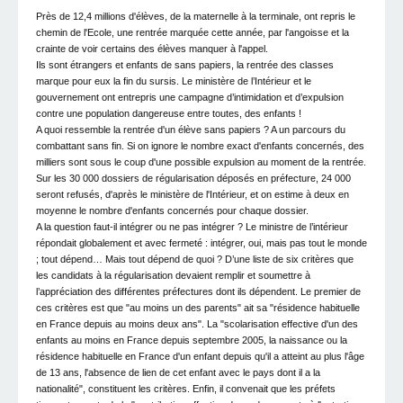
Près de 12,4 millions d'élèves, de la maternelle à la terminale, ont repris le
chemin de l'Ecole, une rentrée marquée cette année, par l'angoisse et la
crainte de voir certains des élèves manquer à l'appel.
Ils sont étrangers et enfants de sans papiers, la rentrée des classes
marque pour eux la fin du sursis. Le ministère de l’Intérieur et le
gouvernement ont entrepris une campagne d’intimidation et d’expulsion
contre une population dangereuse entre toutes, des enfants !
A quoi ressemble la rentrée d'un élève sans papiers ? A un parcours du
combattant sans fin. Si on ignore le nombre exact d'enfants concernés, des
milliers sont sous le coup d'une possible expulsion au moment de la rentrée.
Sur les 30 000 dossiers de régularisation déposés en préfecture, 24 000
seront refusés, d'après le ministère de l'Intérieur, et on estime à deux en
moyenne le nombre d'enfants concernés pour chaque dossier.
A la question faut-il intégrer ou ne pas intégrer ? Le ministre de l’intérieur
répondait globalement et avec fermeté : intégrer, oui, mais pas tout le monde
; tout dépend… Mais tout dépend de quoi ? D’une liste de six critères que
les candidats à la régularisation devaient remplir et soumettre à
l’appréciation des différentes préfectures dont ils dépendent. Le premier de
ces critères est que "au moins un des parents" ait sa "résidence habituelle
en France depuis au moins deux ans". La "scolarisation effective d'un des
enfants au moins en France depuis septembre 2005, la naissance ou la
résidence habituelle en France d'un enfant depuis qu'il a atteint au plus l'âge
de 13 ans, l'absence de lien de cet enfant avec le pays dont il a la
nationalité", constituent les critères. Enfin, il convenait que les préfets