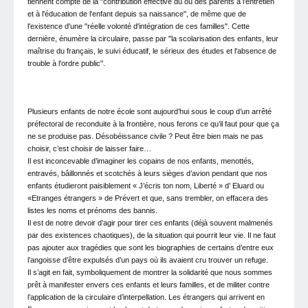
tiennent compte de la "contribution effective du ou des parents à l'entretien
et à l'éducation de l'enfant depuis sa naissance", de même que de
l'existence d'une "réelle volonté d'intégration de ces familles". Cette
dernière, énumère la circulaire, passe par "la scolarisation des enfants, leur
maîtrise du français, le suivi éducatif, le sérieux des études et l'absence de
trouble à l'ordre public".
Plusieurs enfants de notre école sont aujourd’hui sous le coup d’un arrêté
préfectoral de reconduite à la frontière, nous ferons ce qu’il faut pour que ça
ne se produise pas. Désobéissance civile ? Peut être bien mais ne pas
choisir, c’est choisir de laisser faire…
Il est inconcevable d’imaginer les copains de nos enfants, menottés,
entravés, bâillonnés et scotchés à leurs sièges d’avion pendant que nos
enfants étudieront paisiblement « J’écris ton nom, Liberté » d’ Eluard ou
«Etranges étrangers » de Prévert et que, sans trembler, on effacera des
listes les noms et prénoms des bannis.
Il est de notre devoir d’agir pour tirer ces enfants (déjà souvent malmenés
par des existences chaotiques), de la situation qui pourrit leur vie. Il ne faut
pas ajouter aux tragédies que sont les biographies de certains d’entre eux
l’angoisse d’être expulsés d’un pays où ils avaient cru trouver un refuge.
Il s’agit en fait, symboliquement de montrer la solidarité que nous sommes
prêt à manifester envers ces enfants et leurs familles, et de militer contre
l’application de la circulaire d’interpellation. Les étrangers qui arrivent en