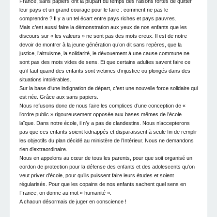
France, sans papiers ont la plupart du temps des raisons fortes de quitter
leur pays et un grand courage pour le faire : comment ne pas le
comprendre ? Il y a un tel écart entre pays riches et pays pauvres.
Mais c’est aussi faire la démonstration aux yeux de nos enfants que les
discours sur « les valeurs » ne sont pas des mots creux. Il est de notre
devoir de montrer à la jeune génération qu’on dit sans repères, que la
justice, l’altruisme, la solidarité, le dévouement à une cause commune ne
sont pas des mots vides de sens. Et que certains adultes savent faire ce
qu’il faut quand des enfants sont victimes d’injustice ou plongés dans des
situations intolérables.
Sur la base d’une indignation de départ, c’est une nouvelle force solidaire qui
est née. Grâce aux sans papiers.
Nous refusons donc de nous faire les complices d’une conception de «
l’ordre public » rigoureusement opposée aux bases mêmes de l’école
laïque. Dans notre école, il n’y a pas de clandestins. Nous n’accepterons
pas que ces enfants soient kidnappés et disparaissent à seule fin de remplir
les objectifs du plan décidé au ministère de l’Intérieur. Nous ne demandons
rien d’extraordinaire.
Nous en appelons au cœur de tous les parents, pour que soit organisé un
cordon de protection pour la défense des enfants et des adolescents qu’on
veut priver d’école, pour qu’ils puissent faire leurs études et soient
régularisés. Pour que les copains de nos enfants sachent quel sens en
France, on donne au mot « humanité ».
A chacun désormais de juger en conscience !