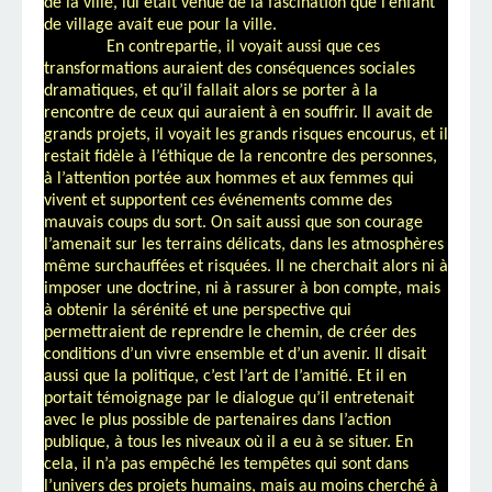
de la ville, lui était venue de la fascination que l’enfant
de village avait eue pour la ville.
En contrepartie, il voyait aussi que ces
transformations auraient des conséquences sociales
dramatiques, et qu’il fallait alors se porter à la
rencontre de ceux qui auraient à en souffrir. Il avait de
grands projets, il voyait les grands risques encourus, et il
restait fidèle à l’éthique de la rencontre des personnes,
à l’attention portée aux hommes et aux femmes qui
vivent et supportent ces événements comme des
mauvais coups du sort. On sait aussi que son courage
l’amenait sur les terrains délicats, dans les atmosphères
même surchauffées et risquées. Il ne cherchait alors ni à
imposer une doctrine, ni à rassurer à bon compte, mais
à obtenir la sérénité et une perspective qui
permettraient de reprendre le chemin, de créer des
conditions d’un vivre ensemble et d’un avenir. Il disait
aussi que la politique, c’est l’art de l’amitié. Et il en
portait témoignage par le dialogue qu’il entretenait
avec le plus possible de partenaires dans l’action
publique, à tous les niveaux où il a eu à se situer. En
cela, il n’a pas empêché les tempêtes qui sont dans
l’univers des projets humains, mais au moins cherché à