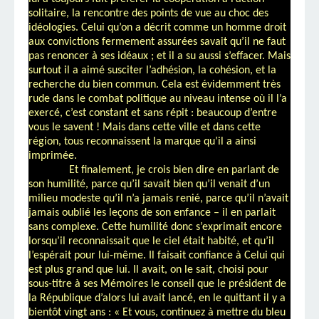
solitaire, la rencontre des points de vue au choc des
idéologies. Celui qu’on a décrit comme un homme droit
aux convictions fermement assurées savait qu’il ne faut
pas renoncer à ses idéaux ; et il a su aussi s’effacer. Mais
surtout il a aimé susciter l’adhésion, la cohésion, et la
recherche du bien commun. Cela est évidemment très
rude dans le combat politique au niveau intense où il l’a
exercé, c’est constant et sans répit : beaucoup d’entre
vous le savent ! Mais dans cette ville et dans cette
région, tous reconnaissent la marque qu’il a ainsi
imprimée.
Et finalement, je crois bien dire en parlant de
son humilité, parce qu’il savait bien qu’il venait d’un
milieu modeste qu’il n’a jamais renié, parce qu’il n’avait
jamais oublié les leçons de son enfance – il en parlait
sans complexe. Cette humilité donc s’exprimait encore
lorsqu’il reconnaissait que le ciel était habité, et qu’il
l’espérait pour lui-même. Il faisait confiance à Celui qui
est plus grand que lui. Il avait, on le sait, choisi pour
sous-titre à ses Mémoires le conseil que le président de
la République d’alors lui avait lancé, en le quittant il y a
bientôt vingt ans : « Et vous, continuez à mettre du bleu