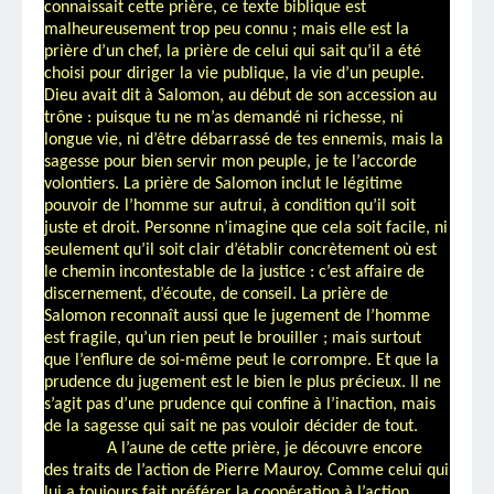
connaissait cette prière, ce texte biblique est
malheureusement trop peu connu ; mais elle est la
prière d’un chef, la prière de celui qui sait qu’il a été
choisi pour diriger la vie publique, la vie d’un peuple.
Dieu avait dit à Salomon, au début de son accession au
trône : puisque tu ne m’as demandé ni richesse, ni
longue vie, ni d’être débarrassé de tes ennemis, mais la
sagesse pour bien servir mon peuple, je te l’accorde
volontiers. La prière de Salomon inclut le légitime
pouvoir de l’homme sur autrui, à condition qu’il soit
juste et droit. Personne n’imagine que cela soit facile, ni
seulement qu’il soit clair d’établir concrètement où est
le chemin incontestable de la justice : c’est affaire de
discernement, d’écoute, de conseil. La prière de
Salomon reconnaît aussi que le jugement de l’homme
est fragile, qu’un rien peut le brouiller ; mais surtout
que l’enflure de soi-même peut le corrompre. Et que la
prudence du jugement est le bien le plus précieux. Il ne
s’agit pas d’une prudence qui confine à l’inaction, mais
de la sagesse qui sait ne pas vouloir décider de tout.
A l’aune de cette prière, je découvre encore
des traits de l’action de Pierre Mauroy. Comme celui qui
lui a toujours fait préférer la coopération à l’action