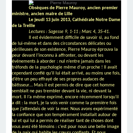
Obsèques de Pierre Mauroy, ancien premier
ministre, ancien maire de Lille
Le jeudi 13 juin 2013, Cathédrale Notre Dame
de la Treille
Lectures : Sagesse 9, 1-11 ; Marc 4, 35-41.
Il est évidemment difficile de savoir si, au fond
de lui-même et dans des circonstances délicates ou
périlleuses de son existence, Pierre Mauroy éprouva la
peur devant l’inconnu à affronter, ou devant les
événements à aborder : nul n’entre jamais dans les
tréfonds de la psychologie même d’un proche ! Il avait
cependant confié qu’il lui était arrivé, au moins une fois,
d’être un peu effrayé de ses propres audaces de
bâtisseur… Mais il est permis de dire que cet homme
semblait ne pas trembler devant la vie, ni devant la
mort. Il l’a même exprimé, encore récemment lorsqu’il
a dit : la mort, je la vois venir comme la première fois
que j’attendais de voir la mer. Nous avons expérimenté
la confiance que son tempérament installait autour de
lui et qui lui a permis de réaliser tant de choses dont
vous avez été témoins : c’est pour nous une belle image
de la paix qui habite les cœurs confiants. Et nous