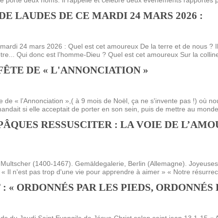
 porte deux noms. Il rappelle et célèbre deux événements rapportés pa
DE LAUDES DE CE MARDI 24 MARS 2026 :
mardi 24 mars 2026 : Quel est cet amoureux De la terre et de nous ? Il
ôtre... Qui donc est l’homme-Dieu ? Quel est cet amoureux Sur la colline
FÊTE DE « L'ANNONCIATION »
e de « l’Annonciation »,( à 9 mois de Noël, ça ne s'invente pas !) où n
andait si elle acceptait de porter en son sein, puis de mettre au monde s
PÂQUES RESSUSCITER : LA VOIE DE L’AMO
s Multscher (1400-1467). Gemäldegalerie, Berlin (Allemagne). Joyeuse
e « Il n'est pas trop d'une vie pour apprendre à aimer » « Notre résurrect
 : « ORDONNÉS PAR LES PIEDS, ORDONNÉS