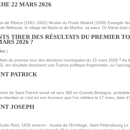
HE 22 MARS 2026
pe de Ribera (1591–1652) Musée du Prado Madrid (1630) Evangile Jean 
e Béthanie, le village de Marie et de Marthe, sa sœur. Or Marie était ce
TS TIRER DES RÉSULTATS DU PREMIER TO
ARS 2026 ?
les
)
ltats du premier tour des élections municipales du 15 mars 2026 ? Au 
), les résultats dessinent une France politique fragmentée, où l'ancrage
INT PATRICK
om de Saint Patrick serait né vers 385 en Grande Bretagne, probable
 irlandais et c'est en son honneur que l'on célèbre le 17 mars, date d'a
INT JOSEPH
 Guido Reni, 1635 environ - musée de l'Ermitage, Saint-Pétersbourg Le 