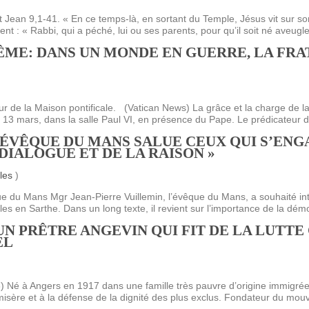
nt Jean 9,1-41. « En ce temps-là, en sortant du Temple, Jésus vit su
ent : « Rabbi, qui a péché, lui ou ses parents, pour qu’il soit né aveugle
ÊME: DANS UN MONDE EN GUERRE, LA FRA
eur de la Maison pontificale. (Vatican News) La grâce et la charge de 
3 mars, dans la salle Paul VI, en présence du Pape. Le prédicateur de
L’ÉVÊQUE DU MANS SALUE CEUX QUI S’EN
DIALOGUE ET DE LA RAISON »
les
)
du Mans Mgr Jean-Pierre Vuillemin, l’évêque du Mans, a souhaité interv
es en Sarthe. Dans un long texte, il revient sur l’importance de la démo
UN PRÊTRE ANGEVIN QUI FIT DE LA LUTTE
EL
 Né à Angers en 1917 dans une famille très pauvre d’origine immigrée
a misère et à la défense de la dignité des plus exclus. Fondateur du mo