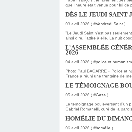
Pape François : le lavement des pie
que l’heure était venue pour lui de
DÈS LE JEUDI SAINT 
03 avril 2026 ( #
Vendredi Saint
)
"Le Jeudi Saint n'est pas seulement l
ainsi dire, l'attire à elle. La nuit o
L’ASSEMBLÉE GÉNÉRA
2026
04 avril 2026 ( #
police et humanis
Photo Paul BAGARRE « Police et hum
France a réuni une trentaine de memb
​​​​​​​LE TÉMOIGNAG
05 avril 2026 ( #
Gaza
)
Le témoignage bouleversant d’un pr
Gabriel Romanelli, curé de la parois
HOMÉLIE DU DIMANCH
06 avril 2026 ( #
homélie
)