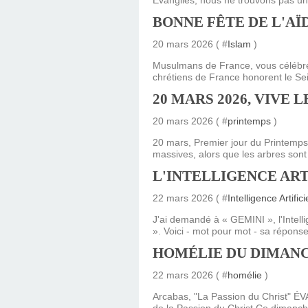
Évangiles, nous ne trouvons pas un 
BONNE FÊTE DE L'A
20 mars 2026 ( #
Islam
)
Musulmans de France, vous célébrez 
chrétiens de France honorent le Seig
20 MARS 2026, VIVE 
20 mars 2026 ( #
printemps
)
20 mars, Premier jour du Printemps
massives, alors que les arbres sont 
L'INTELLIGENCE ART
22 mars 2026 ( #
Intelligence Artifici
J'ai demandé à « GEMINI », l'Intellig
». Voici - mot pour mot - sa réponse 
HOMÉLIE DU DIMANCH
22 mars 2026 ( #
homélie
)
Arcabas, "La Passion du Christ" ÉV