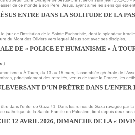
ds du Jeudi Saint Evangile de Jésus-Christ selon saint jean 13,1-15 « 
 passer de ce monde à son Père, Jésus, ayant aimé les siens qui étaient
JÉSUS ENTRE DANS LA SOLITUDE DE LA PA
e jour de l'institution de la Sainte Eucharistie, dont la splendeur irradi
bscure du Mont des Oliviers vers lequel Jésus sort avec ses disciples,...
LE DE « POLICE ET HUMANISME » À TOURS
me
)
anisme » À Tours, du 13 au 15 mars, l’assemblée générale de l’Assoc
res, principalement des retraités, venus de toute la France, les actifs
E BOULEVERSANT D’UN PRÊTRE DANS L’ENFER 
être dans l’enfer de Gaza ! 1. Dans les ruines de Gaza ravagée par la
se catholique de la Sainte-Famille en Palestine, tient depuis deux ans a
E 12 AVRIL 2026, DIMANCHE DE LA « DIV