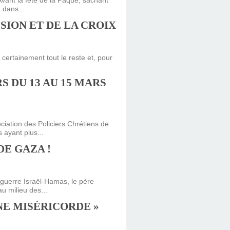
Avant la fête de la Pâque, sachant
 dans...
SSION ET DE LA CROIX
e certainement tout le reste et, pour
 DU 13 AU 15 MARS
iation des Policiers Chrétiens de
 ayant plus...
DE GAZA !
 guerre Israël-Hamas, le père
u milieu des...
INE MISÉRICORDE »