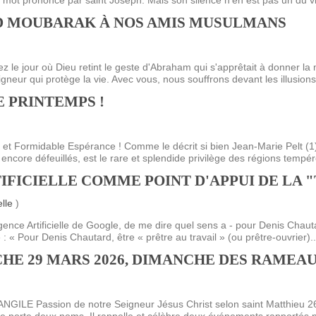
mot prononcé par saint Joseph. Mais son silence n’en est pas un du vid
ÏD MOUBARAK À NOS AMIS MUSULMANS
le jour où Dieu retint le geste d'Abraham qui s'apprêtait à donner la m
neur qui protège la vie. Avec vous, nous souffrons devant les illusions
LE PRINTEMPS !
 et Formidable Espérance ! Comme le décrit si bien Jean-Marie Pelt (1
encore défeuillés, est le rare et splendide privilège des régions tempér
IFICIELLE COMME POINT D'APPUI DE LA 
elle
)
ence Artificielle de Google, de me dire quel sens a - pour Denis Chautard
: « Pour Denis Chautard, être « prêtre au travail » (ou prêtre-ouvrier)..
E 29 MARS 2026, DIMANCHE DES RAMEAUX
ANGILE Passion de notre Seigneur Jésus Christ selon saint Matthieu 