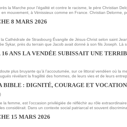
E), SAMEDI
LET 2025 À
ON GRAND
T DE DON
IN AU 19
 FRÈRES
 2015 À
ANCE À
S 1930
ES
 la Marche pour l’égalité et contre le racisme, le père Christian Del
té en mouvement, à Vénissieux comme en France. Christian Delorme, po
ILLET 2025
 ETIENNE
E 11 MAI
ONNE)
015
15
HE 8 MARS 2026
ASTIEN DE
918
de la Cathédrale de Strasbourg Évangile de Jésus-Christ selon saint Jea
ée Sykar, près du terrain que Jacob avait donné à son fils Joseph. Là s
ÉSIL)
Y A 16 ANS LA VENDÉE SUBISSAIT UNE TERR
doute plus bruyante qu’à l’accoutumée, sur ce littoral vendéen où la mer
ugués révélant la fragilité des hommes, de leurs vies et de leurs entrepr
 BIBLE : DIGNITÉ, COURAGE ET VOCATION
)
 la femme, est l’occasion privilégiée de réfléchir au rôle extraordinai
les considérait. Dans un contexte social patriarcal et souvent discriminat
HE 15 MARS 2026