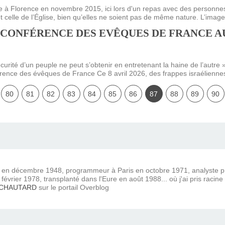
le à Florence en novembre 2015, ici lors d'un repas avec des personnes
et celle de l’Église, bien qu’elles ne soient pas de même nature. L’image.
CONFÉRENCE DES EVÊQUES DE FRANCE AU
urité d’un peuple ne peut s’obtenir en entretenant la haine de l’autr
érence des évêques de France Ce 8 avril 2026, des frappes israélienne
10
20
30
40
50
60
70
80
81
82
83
84
85
86
87
88
89
90
) en décembre 1948, programmeur à Paris en octobre 1971, analyste
février 1978, transplanté dans l'Eure en août 1988... où j'ai pris racine
 CHAUTARD
sur le portail Overblog