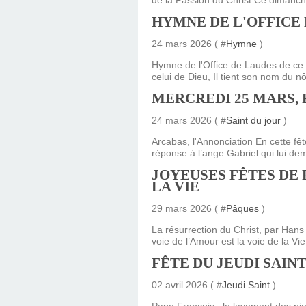
de la Passion du Christ Ce dimanche
HYMNE DE L'OFFICE 
24 mars 2026 ( #
Hymne
)
Hymne de l'Office de Laudes de ce 
celui de Dieu, Il tient son nom du n
MERCREDI 25 MARS, 
24 mars 2026 ( #
Saint du jour
)
Arcabas, l'Annonciation En cette fêt
réponse à l’ange Gabriel qui lui dem
JOYEUSES FÊTES DE 
LA VIE
29 mars 2026 ( #
Pâques
)
La résurrection du Christ, par Han
voie de l’Amour est la voie de la Vi
FÊTE DU JEUDI SAINT
02 avril 2026 ( #
Jeudi Saint
)