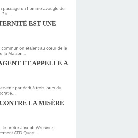
r son passage un homme aveugle de
 ? »...
TERNITÉ EST UNE
la communion étaient au cœur de la
 la Maison...
GAGENT ET APPELLE À
enir par écrit à trois jours du
cratie...
 CONTRE LA MISÈRE
, le prêtre Joseph Wresinski
uvement ATD Quart...