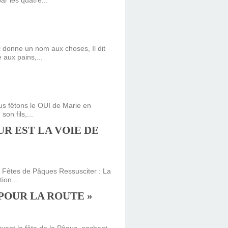
r les quatre...
 donne un nom aux choses, Il dit
 aux pains,...
ous fêtons le OUI de Marie en
on fils,...
UR EST LA VOIE DE
s Fêtes de Pâques Ressusciter : La
ion...
 POUR LA ROUTE »