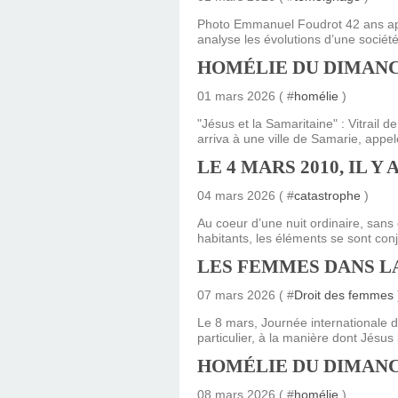
SAINT MARCEL (EUR
CE SAMEDI 12 JUIL
RÉALISÉES PAR M
AN APRÈS LA MOR
FRANCE DU 12 JU
LA MAISON DES
DIMANCHE 7 JUIN
MISSION DE FR
PRIVAS ANNÉE
MES RACIN
Photo Emmanuel Foudrot 42 ans après
analyse les évolutions d’une socié
PONTIGNY LE 12 JU
PÈRE MATERNEL,
JOSIMO TAVARES L
PONTIGNY (Y
OCTOBRE 2
8 AOÛT 20
EVREUX
HOMÉLIE DU DIMANC
01 mars 2026 ( #
homélie
)
1987 À SAINT SÉB
FERLAT EN 1
"Jésus et la Samaritaine" : Vitrail 
arriva à une ville de Samarie, appel
TOCANTINS (BR
LE 4 MARS 2010, IL 
04 mars 2026 ( #
catastrophe
)
Au coeur d’une nuit ordinaire, sans 
habitants, les éléments se sont conj
LES FEMMES DANS LA
07 mars 2026 ( #
Droit des femmes
Le 8 mars, Journée internationale de
particulier, à la manière dont Jésus 
HOMÉLIE DU DIMANC
08 mars 2026 ( #
homélie
)