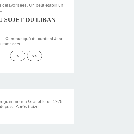
 défavorisées. On peut établir un
..
 SUJET DU LIBAN
e » – Communiqué du cardinal Jean-
s massives...
100
>
>>
 programmeur à Grenoble en 1975,
 depuis.. Après treize