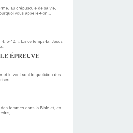
orme, au crépuscule de sa vie,
urquoi vous appelle-t-on...
n 4, 5-42. « En ce temps-là, Jésus
e...
IBLE ÉPREUVE
 et le vent sont le quotidien des
ises....
re des femmes dans la Bible et, en
oire,...