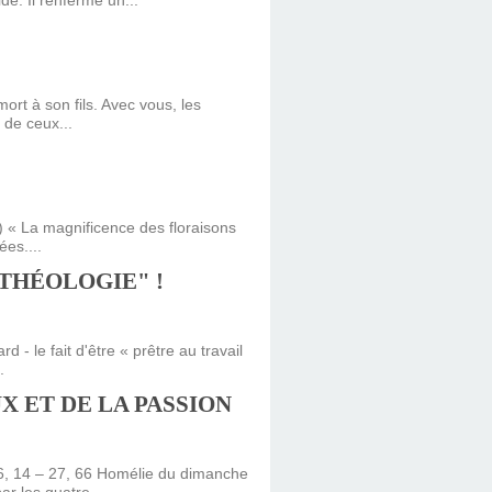
e. Il renferme un...
ort à son fils. Avec vous, les
 de ceux...
) « La magnificence des floraisons
ées....
"THÉOLOGIE" !
 - le fait d'être « prêtre au travail
.
 ET DE LA PASSION
26, 14 – 27, 66 Homélie du dimanche