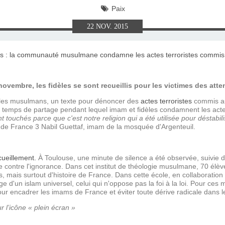
E), SAMEDI
LET 2025 À
ON GRAND
T DE DON
IN AU 19
 FRÈRES
 2015 À
ANCE À
S 1930
ES
Paix
22
NOV.
2015
ILLET 2025
 ETIENNE
E 11 MAI
ONNE)
015
15
ASTIEN DE
918
embre, les fidèles se sont recueillis pour les victimes des atten
ÉSIL)
s les musulmans, un texte pour dénoncer des
actes terroristes
commis au
temps de partage pendant lequel imam et fidèles condamnent les actes
uchés parce que c'est notre religion qui a été utilisée pour déstabili
o de France 3 Nabil Guettaf, imam de la mosquée d'Argenteuil.
cueillement.
À Toulouse, une minute de silence a été observée, suivie 
utte contre l'ignorance. Dans cet institut de théologie musulmane, 70 él
, mais surtout d'histoire de France. Dans cette école, en collaboration
e d'un islam universel, celui qui n'oppose pas la foi à la loi. Pour ces
r encadrer les imams de France et éviter toute dérive radicale dans l
r l’icône « plein écran »