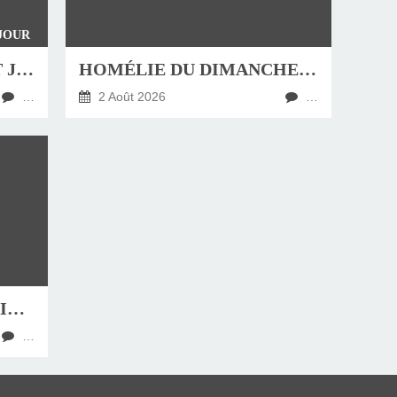
 JOUR
4 AOÛT , FÊTE DE SAINT JEAN-MARIE VIANNEY, CURÉ D'ARS
HOMÉLIE DU DIMANCHE 9 AOÛT 2026
…
2 Août 2026
…
31 JUILLET, FÊTE DE SAINT IGNACE
…