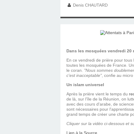
SAINT MARCEL (EUR
CE SAMEDI 12 JUIL
RÉALISÉES PAR M
AN APRÈS LA MOR
FRANCE DU 12 JU
LA MAISON DES
DIMANCHE 7 JUIN
MISSION DE FR
PRIVAS ANNÉE
MES RACIN
Denis CHAUTARD
PONTIGNY LE 12 JU
PÈRE MATERNEL,
JOSIMO TAVARES L
PONTIGNY (Y
OCTOBRE 2
8 AOÛT 20
EVREUX
1987 À SAINT SÉB
FERLAT EN 1
Dans les mosquées vendredi 20 nov
TOCANTINS (BR
En ce vendredi de prière pour tou
toutes les mosquées de France. Un 
le coran.
"Nous sommes doublement to
c'est inacceptable"
, confie au micr
Un islam universel
Après la prière vient le temps du
re
de là, sur l'île de la Réunion, on l
avec des cours d'arabe, de sciences
sont nécessaires pour l'apprentissag
grand temps de créer une charte pou
Cliquer sur la vidéo ci-dessous et su
Lien à la Source