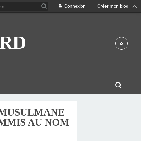
Connexion
+
Créer mon blog
ARD
É MUSULMANE
MMIS AU NOM