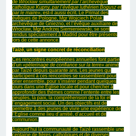
de Wrocław simultanément par l’archevêque
catholique Kupny, par l’évêque luthérien Bogusz et
par le maire»
, est-il aussi écrit. Le Primat des
évêques de Pologne, Mgr Wojciech Polak,
archevêque de Gniezno, et l’évêque auxiliaire de
Wrocław, Mgr Andrzej Siemieniewski, se sont
rendus spécialement à Madrid pour être présents
lors de cette annonce.
Taizé, un signe concret de réconciliation
Ces rencontres européennes annuelles font partie
d’un
«pèlerinage de confiance sur la terre»
animé
par Taizé depuis quarante ans. Les jeunes qui
participent à ces rencontres se rassemblent pour
prier ensemble, pour s’insérer pendant quelques
jours dans une Église locale et pour chercher à
approfondir des thèmes comme l’entente entre les
peuples, la paix, la compréhension de la foi et
l’engagement social. Un des objectifs est de
permettre à des jeunes de vivre une expérience de
l’Église comme lieu d’amitié, d’accueil et de
communion.
Aujourd’hui la communauté de Taizé rassemble une
centaine de frères, catholiques et de diverses