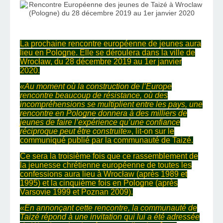
La prochaine rencontre européenne de jeunes aura
lieu en Pologne. Elle se déroulera dans la ville de
Wrocław, du 28 décembre 2019 au 1er janvier
2020.
«Au moment où la construction de l’Europe
rencontre beaucoup de résistance, où des
incompréhensions se multiplient entre les pays, une
rencontre en Pologne donnera à des milliers de
jeunes de faire l’expérience qu’une confiance
réciproque peut être construite»
, lit-on sur le
communiqué publié par la communauté de Taizé.
Ce sera la troisième fois que ce rassemblement de
la jeunesse chrétienne européenne de toutes les
confessions aura lieu à Wrocław (après 1989 et
1995) et la cinquième fois en Pologne (après
Varsovie 1999 et Poznan 2009).
«En annonçant cette rencontre, la communauté de
Taizé répond à une invitation qui lui a été adressée