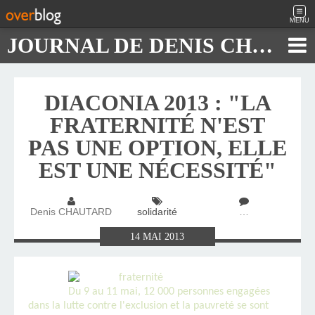
MENU
JOURNAL DE DENIS CHAUTARD
DIACONIA 2013 : "LA
FRATERNITÉ N'EST
PAS UNE OPTION, ELLE
EST UNE NÉCESSITÉ"
Denis CHAUTARD
solidarité
…
14
MAI
2013
Du 9 au 11 mai, 12 000 personnes engagées
dans la lutte contre l'exclusion et la pauvreté se sont