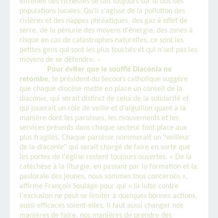
effrénée des richesses se fait toujours sur le dos des
populations locales. Qu'il s'agisse de la pollution des
rivières et des nappes phréatiques, des gaz à effet de
serre, de la pénurie des moyens d'énergie, des zones à
risque en cas de catastrophes naturelles, ce sont les
petites gens qui sont les plus touchés et qui n'ont pas les
moyens de se défendre. »
Pour éviter que le soufflé Diaconia ne
retombe
, le président du Secours catholique suggère
que chaque diocèse mette en place un conseil de la
diaconie, qui serait distinct de celui de la solidarité et
qui jouerait un rôle de veille et d'aiguillon quant à la
manière dont les paroisses, les mouvements et les
services présents dans chaque secteur font place aux
plus fragiles. Chaque paroisse nommerait un "veilleur
de la diaconie" qui serait chargé de faire en sorte que
les portes de l'église restent toujours ouvertes. « De la
catéchèse à la liturgie, en passant par la formation et la
pastorale des jeunes, nous sommes tous concernés »,
affirme François Soulage pour qui « la lutte contre
l'exclusion ne peut se limiter à quelques bonnes actions,
aussi efficaces soient-elles. Il faut aussi changer nos
manières de faire, nos manières de prendre des