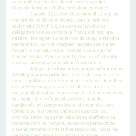
rassemblées à Lourdes, dans le cadre du projet
Diaconia, lancé par l'Eglise catholique en France.
Diaconia 2013 s’est clôt le samedi 11 mai par
une grande célébration d'envoi, dans la basilique
souterraine Saint Pie X, au cours de laquelle les
délégations venues de toute la France ont reçu une
mission : témoigner sur le terrain de ce qui a été vécu
pendant trois jours et interpeler les paroisses sur les
moyens mis en œuvre pour accueillir ceux qui s'en
trouvent exclus. Avec un mot d'ordre : « La fraternité
n'est pas une option, elle est une nécessité. »
Rédigé sur la base des échanges qu’ont eu les
12 000 personnes présentes
, « de toutes origines et de
toutes conditions, représentant des centaines de milliers
de chrétiens engagés au service de leurs frères », le
message final souligne que « chacun a été entendu dans
sa singularité ». « Ceux qui souffrent, malades,
handicapés, personnes seules ou abandonnées, sans
domicile ou mal logées, chômeurs ou précaires,
divorcés, remariés ou non, salariés en souffrance ou
menacés dans leur emploi, jeunes sans perspectives
d’avenir, retraités à très faibles ressources, locataires
menacés d’expulsion, tous ont pris la parole. »