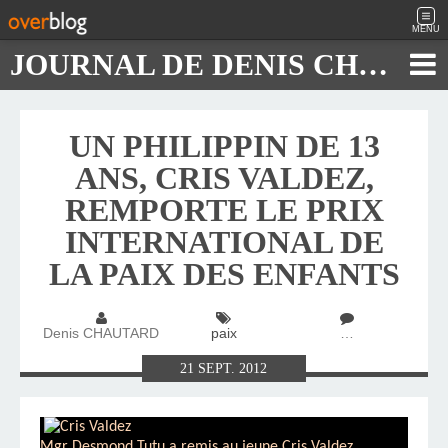
MENU
JOURNAL DE DENIS CHAUTARD
UN PHILIPPIN DE 13
ANS, CRIS VALDEZ,
REMPORTE LE PRIX
INTERNATIONAL DE
LA PAIX DES ENFANTS
Denis CHAUTARD
paix
…
21
SEPT.
2012
Mgr Desmond Tutu a remis au jeune Cris Valdez,