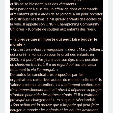
qu’ils ne se blessent, puis des vêtements.
Kesz parvient à susciter un afflux de dons et demande
aux enfants qu’il a aidés de se joindre à lui pour récolter
et distribuer les dons, ainsi qu’aux enfants des écoles de
la ville. Il appelle son ONG « Championing Community
Children » (Comité de soutien aux enfants des rues).
« la preuve que n’importe qui peut faire bouger le
monde »
« Cris est un enfant remarquable »,
décrit Marc Dullaert,
qui a créé la Fondation pour le droit des enfants en
2003.
« Il paraît plus jeune que son âge, mais possède
un charisme très fort, il a un regard qui semble vieux
tellement la vie l’a marqué. »
De toutes les candidatures proposées par les
organisations caritatives autour du monde, celle de Cris
Valdez a retenu l’attention.
« Il a tellement souffert que
c’est impressionnant qu’il ait réussi à dépasser sa propre
situation pour aider les autres enfants. Et il a vraiment
provoqué un changement »,
explique le Néerlandais.
« Son action est la preuve que n’importe qui peut faire
bouger le monde : les enfants et les adultes devraient