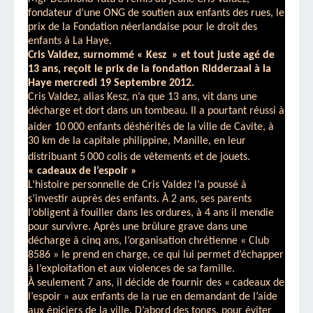
fondateur d’une ONG de soutien aux enfants des rues, le
prix de la Fondation néerlandaise pour le droit des
enfants à La Haye.
Cris Valdez, surnommé « Kesz » et tout juste agé de
13 ans, reçoit le prix de la fondation Ridderzaal à la
Haye mercredi 19 Septembre 2012.
Cris Valdez, alias Kesz, n’a que 13 ans, vit dans une
décharge et dort dans un tombeau. Il a pourtant réussi à
aider 10
000 enfants déshérités de la ville de Cavite, à
30 km de la capitale philippine, Manille, en leur
distribuant 5
000 colis de vêtements et de jouets.
« cadeaux de l’espoir »
L’histoire personnelle de Cris Valdez l’a poussé à
s’investir auprès des enfants. À 2 ans, ses parents
l’obligent à fouiller dans les ordures, à 4 ans il mendie
pour survivre. Après une brûlure grave dans une
décharge à cinq ans, l’organisation chrétienne « Club
8586 » le prend en charge, ce qui lui permet d’échapper
à l’exploitation et aux violences de sa famille.
À seulement 7 ans, il décide de fournir des « cadeaux de
l’espoir » aux enfants de la rue en demandant de l’aide
aux épiciers de la ville. D’abord des tongs, pour éviter